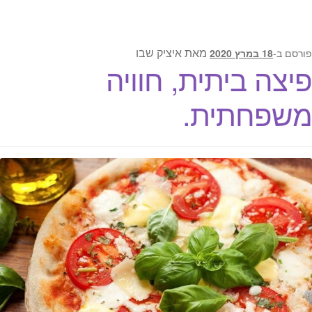
מאת
איציק שבו
פורסם ב-
18 במרץ 2020
פיצה ביתית, חוויה
משפחתית.