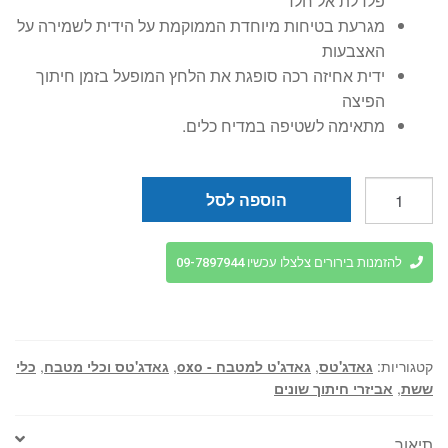
פלדלת אל חלד
מגרעת בטיחות מיוחדת הממוקמת על הידית לשמירה על
האצבעות
ידית אחיזה רכה סופגת את הלחץ המופעל בזמן חיתוך
הפיצה
מתאימה לשטיפה במדיח כלים.
כמות
הוספה לסל
של
חותך
פיצה
להזמנות בירורים צלצלו עכשיו 09-7897944
איכותי
-
OXO
קטגוריות:
גאדג'טס
,
גאדג'ט למטבח - oxo
,
גאדג'טס וכלי מטבח
,
כלי
ששת
,
אביזרי חיתוך שונים
תיאור