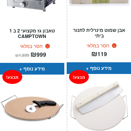
אבן שמוט מינרלית לתנור
טאבון גז מקצועי 2 ב 1
ביתי
CAMPTOWN
חסר במלאי
חסר במלאי
₪
המחיר
₪
המחיר
119
999
₪
1,699
הנוכחי
המקורי
הוא:
היה:
₪1,699.
₪999.
מידע נוסף
מידע נוסף
מבצע!
מבצע!