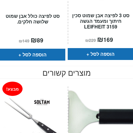
סט 3 לפיצה אבן שמוט סכין
סט לפיצה כולל אבן שמוט
חיתוך ומעמד הגשה
שלושה חלקים.
LEIFHEIT 3159
המחיר
₪
המחיר
המחיר
₪
המחיר
169
89
₪
229
₪
149
הנוכחי
המקורי
הנוכחי
המקורי
הוא:
היה:
הוא:
היה:
₪229.
₪169.
₪149.
₪89.
הוספה לסל
הוספה לסל
מוצרים קשורים
מבצע!