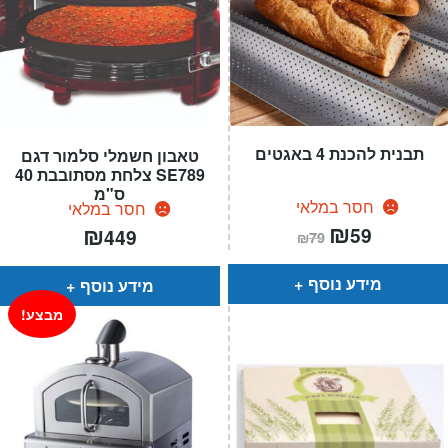
תבנית להכנת 4 באגטים
טאבון חשמלי סלמור דגם
SE789 צלחת מסתובבת 40
ס"מ
חסר במלאי
חסר במלאי
המחיר
₪
המחיר
₪
59
449
₪
79
הנוכחי
המקורי
הוא:
היה:
₪79.
₪59.
מידע נוסף
מידע נוסף
מבצע!