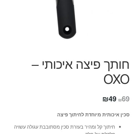
המותגים שלנו
חגים
מתנות לחנוכת בית
מתנות למטבח
מתכונים שלכם
מאמרים
עגלת קניות
חותך פיצה איכותי –
תשלום
OXO
המחיר
המחיר
₪
49
69
₪
המקורי
הנוכחי
סכין איכותית מיוחדת לחיתוך פיצה
היה:
הוא:
חיתוך קל ומהיר בעזרת סכין מסתובבת עגולה עשויה
₪49.
₪69.