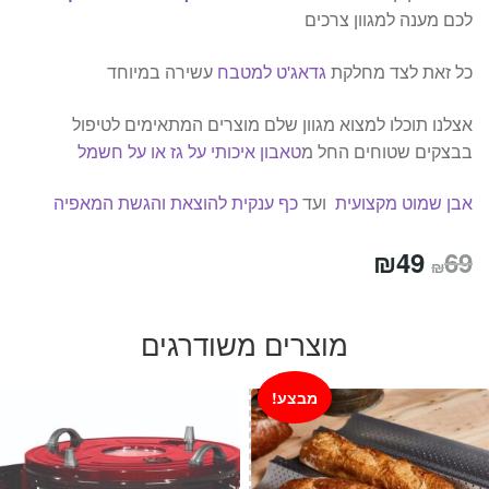
לכם מענה למגוון צרכים
כל זאת לצד מחלקת
גדאג'ט למטבח
עשירה במיוחד
אצלנו תוכלו למצוא מגוון שלם מוצרים המתאימים לטיפול
בבצקים שטוחים החל מ
טאבון איכותי על גז או על חשמל
אבן שמוט מקצועית
ועד
כף ענקית להוצאת והגשת המאפיה
המחיר
המחיר
₪
49
69
₪
המקורי
הנוכחי
היה:
הוא:
מוצרים משודרגים
₪49.
₪69.
מבצע!