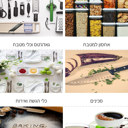
אחסון למטבח
גאדג'טס וכלי מטבח
סכינים
כלי הגשה ואירוח