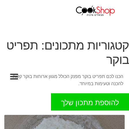
עמוד הבית
קטגוריות מתכונים
תפריט בוקר
ראשי
חנות
קטגוריות מתכונים:
תפריט
כלי בישול
סירים
בוקר
מחבתות
כלי הגשה ואירוח
מוצרי חשמל למטבח
הכנו לכם תפריט בוקר מפנק הכולל מגוון ארוחות בוקר קלות
גאדג'טס וכלי מטבח
להכנה וטעימות במיוחד.
אחסון למטבח
סכינים
להוספת מתכון שלך
אפייה
קפה ותה
גיפט קארד
כלי בית