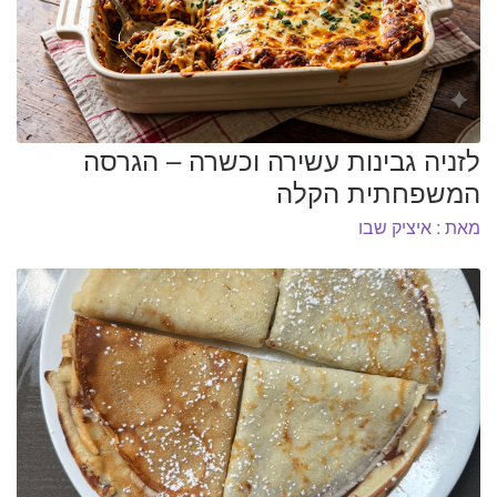
המותגים שלנו
חגים
מתנות לחנוכת בית
מתנות למטבח
מתכונים שלכם
לזניה גבינות עשירה וכשרה – הגרסה
מאמרים
המשפחתית הקלה
עגלת קניות
תשלום
מאת : איציק שבו