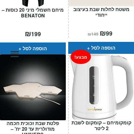
המותגים שלנו
משטח לחלות שבת בעיצוב
מיחם חשמלי מיני 20 כוסות –
חגים
ייחודי
BENATON
מתנות לחנוכת בית
מתנות למטבח
המחיר
₪
המחיר
₪
99
199
₪
149
הנוכחי
המקורי
מתכונים שלכם
הוא:
היה:
מאמרים
₪149.
₪99.
הוספה לסל
הוספה לסל
עגלת קניות
מבצע!
תשלום
קומקומיחם – קומקום לשבת
פלטת שבת זכוכית חכמה
2 ליטר
מודולרית עד 20 יח' –