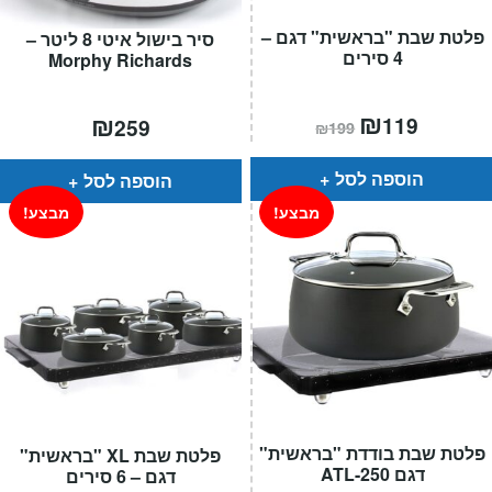
פלטת שבת "בראשית" דגם –
סיר בישול איטי 8 ליטר –
4 סירים
Morphy Richards
המחיר
₪
המחיר
₪
119
259
₪
199
הנוכחי
המקורי
הוא:
היה:
₪199.
₪119.
הוספה לסל
הוספה לסל
מבצע!
מבצע!
פלטת שבת בודדת "בראשית"
פלטת שבת XL "בראשית"
דגם ATL-250
דגם – 6 סירים