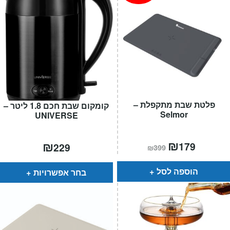
פלטת שבת מתקפלת –
קומקום שבת חכם 1.8 ליטר –
Selmor
UNIVERSE
המחיר
₪
המחיר
₪
179
229
₪
399
הנוכחי
המקורי
הוא:
היה:
₪399.
₪179.
הוספה לסל
בחר אפשרויות