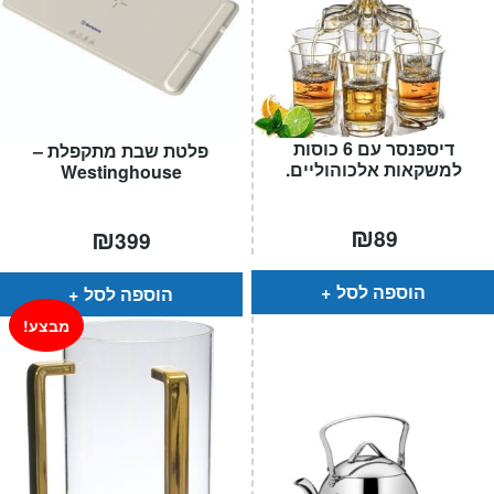
דיספנסר עם 6 כוסות
פלטת שבת מתקפלת –
למשקאות אלכוהוליים.
Westinghouse
₪
₪
89
399
הוספה לסל
הוספה לסל
מבצע!