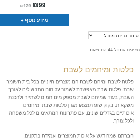
המחיר
₪
המחיר
99
₪
129
הנוכחי
המקורי
הוא:
היה:
₪129.
₪99.
מידע נוסף
מציגים את כל ⁦44⁩ התוצאות
פלטות ומיחמים לשבת
פלטה לשבת ומיחם לשבת הם מוצרים חיוניים בכל בית השומר
שבת. פלטת שבת מאפשרת לשמור על חום התבשילים לאורך
השבת, בעוד שמיחם לשבת מספק מים חמים לשתייה ולהכנת
משקאות. בקוק שופ תמצאו מגוון פלטות שבת ומיחמים
איכותיים בגדלים שונים, עם פתרונות המתאימים לכל משפחה
ולכל צורך.
חברתנו שמה דגש על איכות המוצרים ועמידה בתקנים.