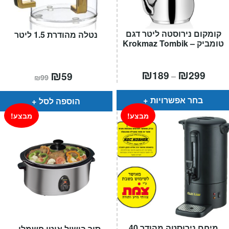
קומקום נירוסטה ליטר דגם
נטלה מהודרת 1.5 ליטר
טומביק – Krokmaz Tombik
טווח
₪
₪
המחיר
₪
המחיר
189
299
59
–
₪
99
חירים:
הנוכחי
המקורי
הוא:
היה:
עד
₪99.
₪59.
בחר אפשרויות
הוספה לסל
מבצע!
מבצע!
מיחם נירוסטה מהודר 40
סיר בישול איטי חשמלי –