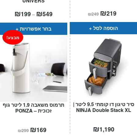
UNIVERS
המחיר
₪
המחיר
טווח
₪
₪
219
199
549
–
₪
249
הנוכחי
המקורי
מחירים:
הוא:
היה:
₪249.
₪219.
עד
הוספה לסל
בחר אפשרויות
מבצע!
סיר טיגון דו קומתי 9.5 ליטר |
תרמוס משאבה 1.9 ליטר גוף
NINJA Double Stack XL
זכוכית – PONZA
₪
המחיר
₪
המחיר
1,190
169
₪
299
הנוכחי
המקורי