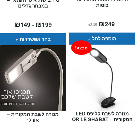
כוסות
במבחר גדלים
המחיר
₪
המחיר
טווח
₪
₪
249
149
199
–
₪
349
הנוכחי
המקורי
מחירים:
הוא:
היה:
₪349.
₪249.
עד
הוספה לסל
בחר אפשרויות
מבצע!
מנורה לשבת קליפס LED
מנורה לשבת המקורית –
המקורית – OR LE SHABAT
אורלי