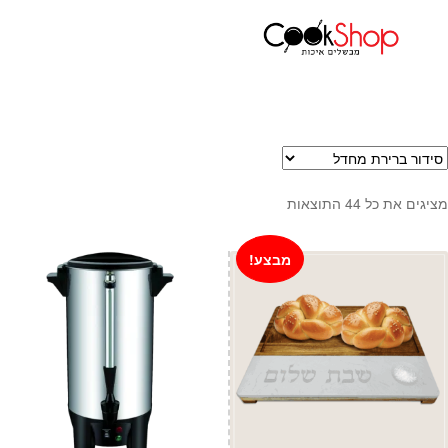
עמוד הבית
מוצרי חשמל למטבח
פלטות ומיחמים לשבת
ראשי
חנות
כלי בישול
סירים
מחבתות
מציגים את כל ⁦44⁩ התוצאות
כלי הגשה ואירוח
מוצרי חשמל למטבח
מבצע!
גאדג'טס וכלי מטבח
אחסון למטבח
סכינים
אפייה
קפה ותה
גיפט קארד
כלי בית