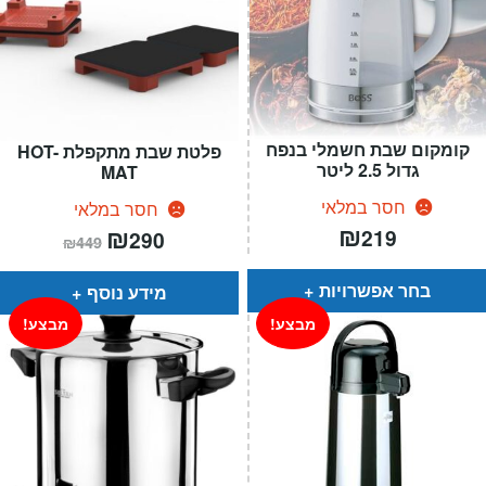
קומקום שבת חשמלי בנפח
פלטת שבת מתקפלת HOT-
גדול 2.5 ליטר
MAT
חסר במלאי
חסר במלאי
₪
המחיר
₪
המחיר
219
290
₪
449
הנוכחי
המקורי
הוא:
היה:
₪449.
₪290.
בחר אפשרויות
מידע נוסף
מבצע!
מבצע!