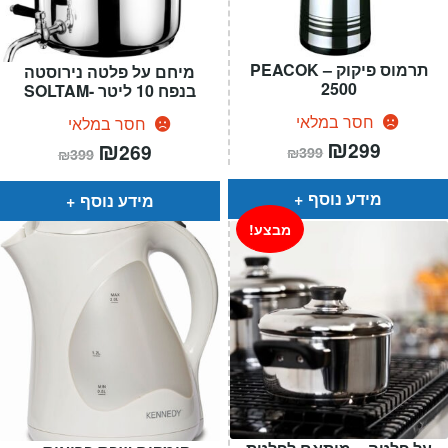
תרמוס פיקוק – PEACOK
מיחם על פלטה נירוסטה
2500
בנפח 10 ליטר -SOLTAM
חסר במלאי
חסר במלאי
המחיר
₪
המחיר
המחיר
₪
המחיר
299
269
₪
399
₪
399
הנוכחי
המקורי
הנוכחי
המקורי
הוא:
היה:
הוא:
היה:
₪399.
₪299.
₪399.
₪269.
מידע נוסף
מידע נוסף
מבצע!