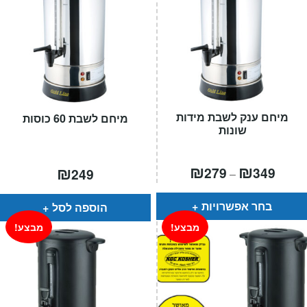
מיחם ענק לשבת מידות
מיחם לשבת 60 כוסות
שונות
טווח
₪
₪
₪
279
349
249
–
חירים:
עד
בחר אפשרויות
הוספה לסל
מבצע!
מבצע!