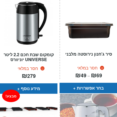
סיר ג'חנון נירוסטה מלבני
קומקום שבת חכם 2.2 ליטר
UNIVERSE יוניוורס
חסר במלאי
חסר במלאי
טווח
₪
₪
₪
49
69
279
–
מחירים:
עד
בחר אפשרויות
מידע נוסף
מבצע!