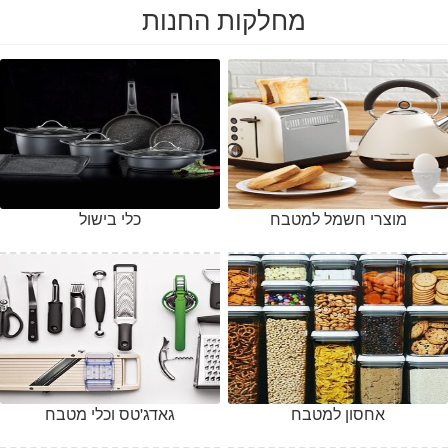
מחלקות החנות
מוצרי חשמל למטבח
כלי בישול
אחסון למטבח
גאדג'טס וכלי מטבח