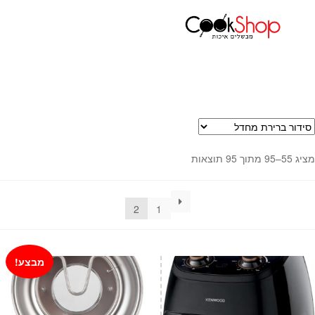
עמוד הבית
מוצרי חשמל למטבח
סירי טיגון ובישול חשמליים
עמוד
2
ראשי
חנות
כלי בישול
סירים
מחבתות
כלי הגשה ואירוח
מציג 55–95 מתוך 95 תוצאות
מוצרי חשמל למטבח
גאדג'טס וכלי מטבח
2
1
אחסון למטבח
סכינים
אפייה
מבצע!
קפה ותה
גיפט קארד
כלי בית