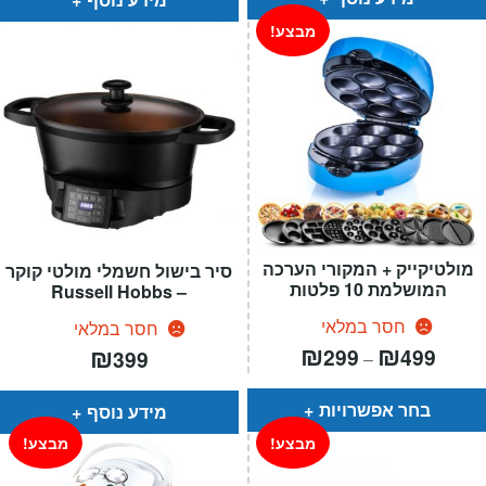
מבצע!
מולטיקייק + המקורי הערכה
סיר בישול חשמלי מולטי קוקר
המושלמת 10 פלטות
– Russell Hobbs
חסר במלאי
חסר במלאי
טווח
₪
₪
₪
299
499
399
–
חירים:
עד
בחר אפשרויות
מידע נוסף
מבצע!
מבצע!