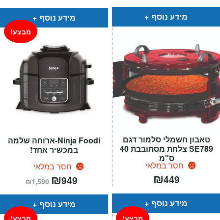
הוא:
היה:
הוא:
היה:
₪399.
₪299.
₪799.
₪699.
מידע נוסף
מידע נוסף
מבצע!
טאבון חשמלי סלמור דגם
Ninja Foodi-ארוחה שלמה
SE789 צלחת מסתובבת 40
במכשיר אחד!
ס"מ
חסר במלאי
חסר במלאי
₪
המחיר
₪
המחיר
449
949
₪
1,590
הנוכחי
המקורי
הוא:
היה:
₪1,590.
₪949.
מידע נוסף
מידע נוסף
מבצע!
מבצע!