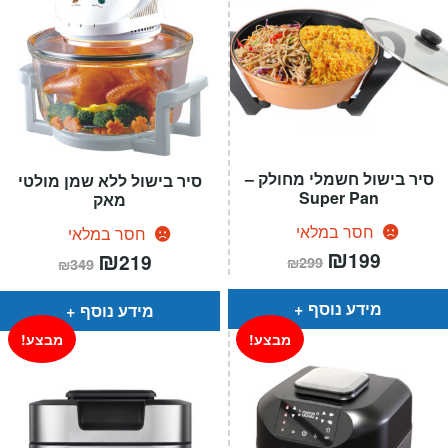
סיר בישול חשמלי מחולק –
סיר בישול ללא שמן מולטי
Super Pan
מאק
חסר במלאי
חסר במלאי
המחיר
₪
המחיר
המחיר
₪
המחיר
199
219
₪
299
₪
349
הנוכחי
המקורי
הנוכחי
המקורי
הוא:
היה:
הוא:
היה:
₪299.
₪199.
₪349.
₪219.
מידע נוסף
מידע נוסף
מבצע!
מבצע!