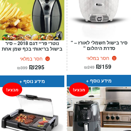
סיר בישול חשמלי לאורז – "
נוטרי פריי דגם 2018 – סיר
סדרת היהלום "
בישול בריאותי בכף שמן אחת
חסר במלאי
חסר במלאי
המחיר
₪
המחיר
המחיר
₪
המחיר
159
295
₪
249
₪
399
הנוכחי
המקורי
הנוכחי
המקורי
הוא:
היה:
הוא:
היה:
₪249.
₪159.
₪399.
₪295.
מידע נוסף
מידע נוסף
מבצע!
מבצע!