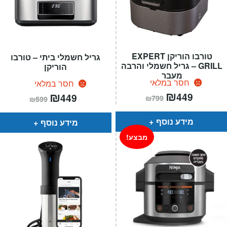
טורבו הוריקן EXPERT
גריל חשמלי ביתי – טורבו
GRILL – גריל חשמלי והרבה
הוריקן
מעבר
חסר במלאי
חסר במלאי
המחיר
₪
המחיר
המחיר
₪
המחיר
449
449
₪
799
₪
599
הנוכחי
המקורי
הנוכחי
המקורי
הוא:
היה:
הוא:
היה:
₪799.
₪449.
₪599.
₪449.
מידע נוסף
מידע נוסף
מבצע!