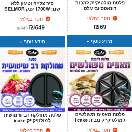
פלטת מולטיקייק להכנת
סיר צלייה וטיגון ללא
דונאטס ובייגלס
שמן 1700W ענק SELMOR
חסר במלאי
חסר במלאי
₪
המחיר
₪
המחיר
69
549
₪
649
הנוכחי
המקורי
הוא:
היה:
₪649.
₪549.
מידע נוסף
מידע נוסף
פלטת מאפים משולשים
פלטה מחולקת רב שימושית
למולטיקייק מבית i cake
למולטיקייק icake
חסר במלאי
חסר במלאי