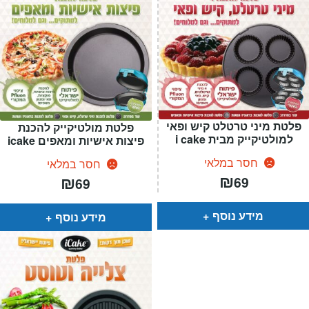
פלטת מיני טרטלט קיש ופאי
פלטת מולטיקייק להכנת
למולטיקייק מבית i cake
פיצות אישיות ומאפים icake
חסר במלאי
חסר במלאי
₪
₪
69
69
מידע נוסף
מידע נוסף