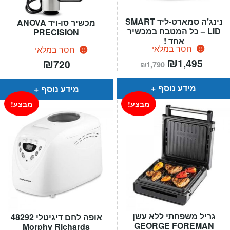
נינג’ה סמארט-ליד SMART
מכשיר סו-ויד ANOVA
LID – כל המטבח במכשיר
PRECISION
אחד !
חסר במלאי
חסר במלאי
מחיר
₪
המחיר
₪
1,495
720
₪
1,790
הנוכחי
המקורי
הוא:
היה:
₪1,790.
מידע נוסף
מידע נוסף
מבצע!
מבצע!
גריל משפחתי ללא עשן
אופה לחם דיגיטלי 48292
GEORGE FOREMAN
Morphy Richards