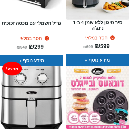
סיר טיגון ללא שמן 4 ב-1
גריל חשמלי עם מכסה זכוכית
נינג’ה
חסר במלאי
חסר במלאי
המחיר
₪
המחיר
המחיר
₪
המחיר
599
299
₪
699
₪
349
הנוכחי
המקורי
הנוכחי
המקורי
הוא:
היה:
הוא:
היה:
₪699.
₪599.
₪349.
₪299.
מידע נוסף
מידע נוסף
מבצע!