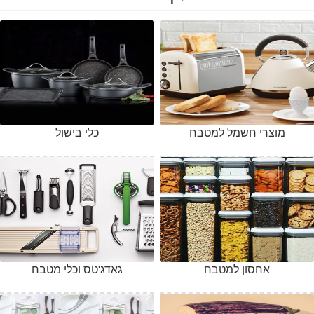
מוצרי חשמל למטבח
כלי בישול
אחסון למטבח
גאדג'טס וכלי מטבח