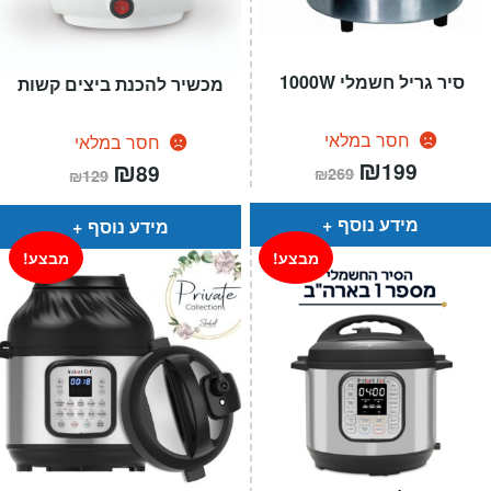
סיר גריל חשמלי 1000W
מכשיר להכנת ביצים קשות
חסר במלאי
חסר במלאי
המחיר
₪
המחיר
המחיר
₪
המחיר
199
89
₪
269
₪
129
הנוכחי
המקורי
הנוכחי
המקורי
הוא:
היה:
הוא:
היה:
₪269.
₪199.
₪129.
₪89.
מידע נוסף
מידע נוסף
מבצע!
מבצע!