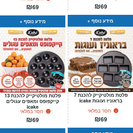
₪
₪
69
69
מידע נוסף
מידע נוסף
פלטת מולטיקייק להכנת 7
פלטת מולטיקייק להכנת 13
בראוניז ועוגות icake
קייקפופס ומאפים עגולים
icake
חסר במלאי
חסר במלאי
₪
₪
69
69