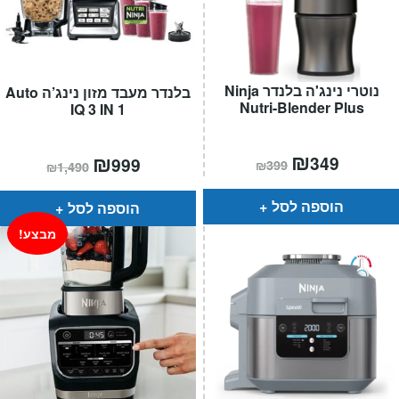
נוטרי נינג'ה בלנדר Ninja
בלנדר מעבד מזון נינג’ה Auto
Nutri-Blender Plus
IQ 3 IN 1
המחיר
₪
המחיר
המחיר
₪
המחיר
349
999
₪
399
₪
1,490
הנוכחי
המקורי
הנוכחי
המקורי
הוא:
היה:
הוא:
היה:
₪399.
₪349.
₪1,490.
₪999.
הוספה לסל
הוספה לסל
מבצע!