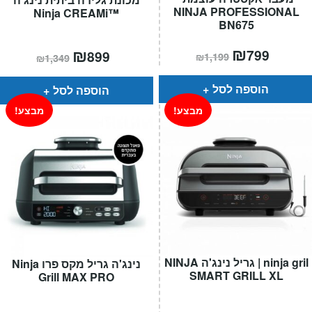
NINJA PROFESSIONAL
™Ninja CREAMi
BN675
המחיר
₪
המחיר
המחיר
₪
המחיר
799
899
₪
1,199
₪
1,349
הנוכחי
המקורי
הנוכחי
המקורי
הוא:
היה:
הוא:
היה:
₪1,199.
₪799.
₪1,349.
₪899.
הוספה לסל
הוספה לסל
מבצע!
מבצע!
ninja gril | גריל נינג'ה NINJA
נינג'ה גריל מקס פרו Ninja
SMART GRILL XL
Grill MAX PRO