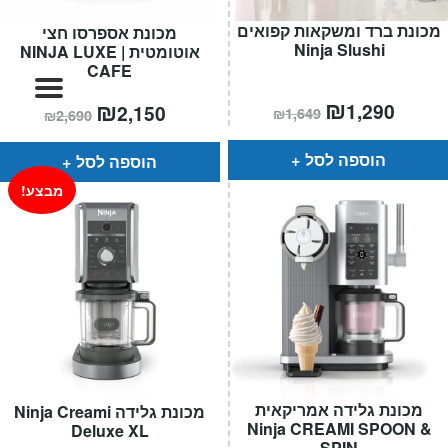
המותגים שלנו
מכונת ברד ומשקאות קפואים
מכונת אספרסו חצי
חגים
Ninja Slushi
אוטומטית | NINJA LUXE
מתנות לחנוכת בית
CAFE
מתנות למטבח
מחיר
₪
המחיר
המחיר
₪
המחיר
1,290
2,150
₪
1,649
₪
2,690
הנוכחי
המקורי
הנוכחי
המקורי
מתכונים שלכם
הוא:
היה:
הוא:
היה:
מאמרים
₪1,649.
₪2,690.
₪2,150.
הוספה לסל
הוספה לסל
עגלת קניות
מבצע!
תשלום
מכונת גלידה אמריקאית
מכונת גלידה Ninja Creami
Ninja CREAMI SPOON &
Deluxe XL
SPIN