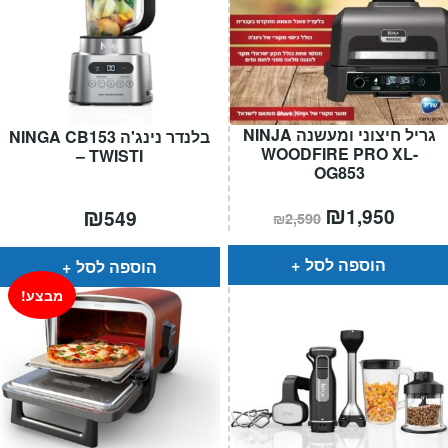
גריל חיצוני ומעשנה NINJA
בלנדר נינג'ה NINGA CB153
WOODFIRE PRO XL-
– TWISTI
OG853
מחיר
₪
המחיר
₪
1,950
549
₪
2,590
הנוכחי
המקורי
הוא:
היה:
₪2,590.
הוספה לסל
הוספה לסל
מבצע!