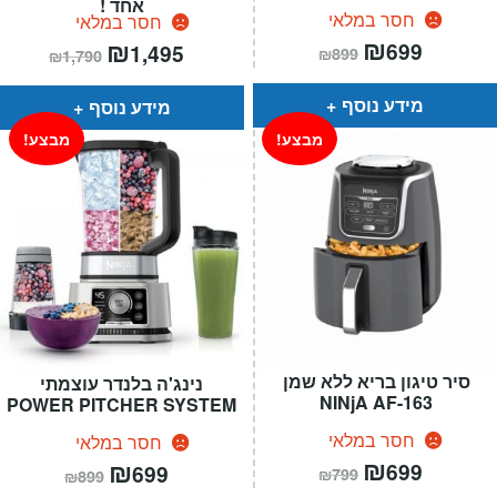
אחד !
חסר במלאי
חסר במלאי
המחיר
₪
המחיר
המחיר
₪
המחיר
699
1,495
₪
899
₪
1,790
הנוכחי
המקורי
הנוכחי
המקורי
הוא:
היה:
הוא:
היה:
₪899.
₪699.
₪1,790.
₪1,495.
מידע נוסף
מידע נוסף
מבצע!
מבצע!
סיר טיגון בריא ללא שמן
נינג'ה בלנדר עוצמתי
NINjA AF-163
POWER PITCHER SYSTEM
חסר במלאי
חסר במלאי
המחיר
₪
המחיר
המחיר
₪
המחיר
699
699
₪
799
₪
899
הנוכחי
המקורי
הנוכחי
המקורי