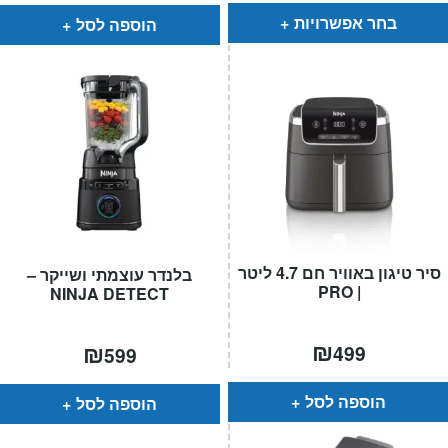
₪399.
₪325.
בחר אפשרויות
הוספה לסל
סיר טיגון באוויר חם 4.7 ליטר
בלנדר עוצמתי ושייקר –
| PRO
NINJA DETECT
₪
₪
499
599
הוספה לסל
הוספה לסל