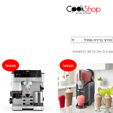
עמוד הבית
מוצרי חשמל למטבח
מוצרי נינג'ה
ראשי
חנות
כלי בישול
סירים
מחבתות
מציגים את כל ⁦34⁩ התוצאות
כלי הגשה ואירוח
מוצרי חשמל למטבח
מבצע!
מבצע!
גאדג'טס וכלי מטבח
אחסון למטבח
סכינים
אפייה
קפה ותה
גיפט קארד
כלי בית