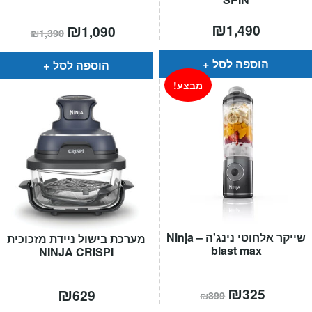
₪
המחיר
₪
המחיר
1,490
1,090
₪
1,390
הנוכחי
המקורי
הוא:
היה:
₪1,390.
₪1,090.
הוספה לסל
הוספה לסל
מבצע!
שייקר אלחוטי נינג'ה – Ninja
מערכת בישול ניידת מזכוכית
blast max
NINJA CRISPI
המחיר
₪
המחיר
₪
325
629
₪
399
הנוכחי
המקורי
הוא:
היה: