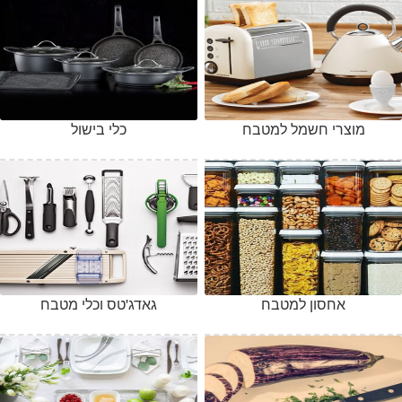
מוצרי חשמל למטבח
כלי בישול
אחסון למטבח
גאדג'טס וכלי מטבח