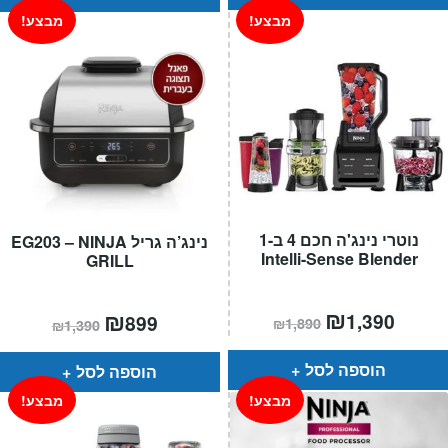
מבצע!
מבצע!
נוטרי נינג'ה חכם 4 ב-1
נינג’ה גריל EG203 – NINJA
Intelli-Sense Blender
GRILL
מחיר
₪
המחיר
המחיר
₪
המחיר
1,390
899
₪
1,890
₪
1,390
הנוכחי
המקורי
הנוכחי
המקורי
הוא:
היה:
הוא:
היה:
₪1,890.
₪1,390.
₪899.
הוספה לסל
הוספה לסל
מבצע!
מבצע!