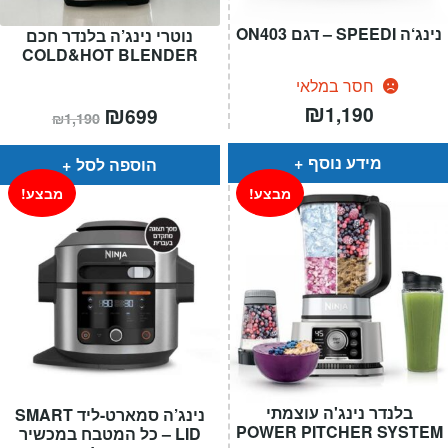
נינג‘ה SPEEDI – דגם ON403
נוטרי נינג’ה בלנדר חכם
COLD&HOT BLENDER
חסר במלאי
₪
המחיר
₪
המחיר
1,190
699
₪
1,190
הנוכחי
המקורי
הוא:
היה:
₪1,190.
₪699.
מידע נוסף
הוספה לסל
מבצע!
מבצע!
בלנדר נינג'ה עוצמתי
נינג’ה סמארט-ליד SMART
POWER PITCHER SYSTEM
LID – כל המטבח במכשיר