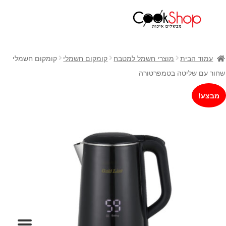
ראשי
חנות
עמוד הבית
מוצרי חשמל למטבח
קומקום חשמלי
קומקום חשמלי
כלי בישול
שחור עם שליטה בטמפרטורה
סירים
מבצע!
מחבתות
כלי הגשה ואירוח
מוצרי חשמל למטבח
גאדג'טס וכלי מטבח
אחסון למטבח
סכינים
אפייה
קפה ותה
גיפט קארד
כלי בית