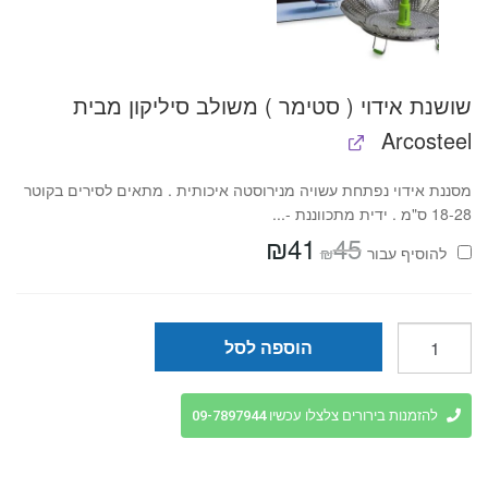
שושנת אידוי ( סטימר ) משולב סיליקון מבית
Arcosteel
מסננת אידוי נפתחת עשויה מנירוסטה איכותית . מתאים לסירים בקוטר
18-28 ס"מ . ידית מתכווננת -...
₪
41
45
המחיר
המחיר
₪
להוסיף⁦⁩ עבור
המקורי
הנוכחי
היה:
הוא:
₪41.
₪45.
כמות
הוספה לסל
של
קומקום
חשמלי
להזמנות בירורים צלצלו עכשיו 09-7897944
שחור
עם