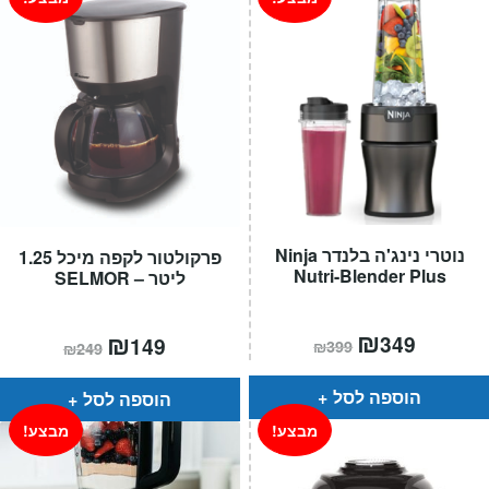
נוטרי נינג'ה בלנדר Ninja
פרקולטור לקפה מיכל 1.25
Nutri-Blender Plus
ליטר – SELMOR
המחיר
₪
המחיר
המחיר
₪
המחיר
349
149
₪
399
₪
249
הנוכחי
המקורי
הנוכחי
המקורי
הוא:
היה:
הוא:
היה:
₪399.
₪349.
₪249.
₪149.
הוספה לסל
הוספה לסל
מבצע!
מבצע!