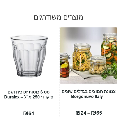
המקורי
הנוכחי
היה:
הוא:
מוצרים משודרגים
₪99.
₪199.
צנצנת חמוצים בגדלים שונים
סט 6 כוסות זכוכית דגם
– Borgonuvo Italy
פיקרדי 250 מ"ל – Duralex
טווח
₪
₪
₪
24
65
64
–
מחירים: