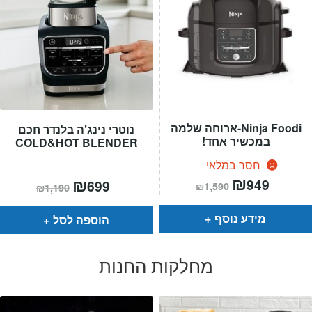
Ninja Foodi-ארוחה שלמה
נוטרי נינג’ה בלנדר חכם
במכשיר אחד!
COLD&HOT BLENDER
חסר במלאי
המחיר
₪
המחיר
המחיר
₪
המחיר
949
699
₪
1,590
₪
1,190
הנוכחי
המקורי
הנוכחי
המקורי
הוא:
היה:
הוא:
היה:
₪1,590.
₪949.
₪1,190.
₪699.
מידע נוסף
הוספה לסל
מחלקות החנות