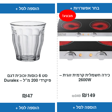
עד
בחר אפשרויות
הוספה לסל
מבצע!
כירה חשמלית קרמית זוגית –
סט 6 כוסות זכוכית דגם
2600W
פיקרדי 200 מ"ל – Duralex
המחיר
₪
המחיר
₪
149
47
₪
349
הנוכחי
המקורי
הוא:
היה:
₪349.
₪149.
הוספה לסל
הוספה לסל