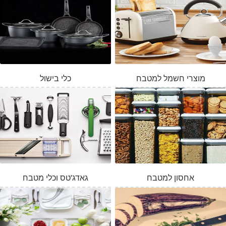
מוצרי חשמל למטבח
כלי בישול
אחסון למטבח
גאדג'טס וכלי מטבח