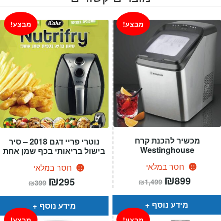
מבצע!
מבצע!
מכשיר להכנת קרח
נוטרי פריי דגם 2018 – סיר
Westinghouse
בישול בריאותי בכף שמן אחת
חסר במלאי
חסר במלאי
המחיר
₪
המחיר
המחיר
₪
המחיר
899
295
₪
1,499
₪
399
הנוכחי
המקורי
הנוכחי
המקורי
הוא:
היה:
הוא:
היה:
₪1,499.
₪899.
₪399.
₪295.
מידע נוסף
מידע נוסף
מבצע!
מבצע!