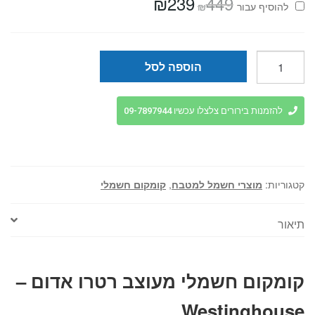
₪
239
449
המחיר
המחיר
₪
להוסיף⁦⁩ עבור
המקורי
הנוכחי
היה:
הוא:
₪239.
₪449.
כמות
הוספה לסל
של
קומקום
חשמלי
להזמנות בירורים צלצלו עכשיו 09-7897944
מעוצב
רטרו
אדום
-
קטגוריות:
מוצרי חשמל למטבח
,
קומקום חשמלי
Westinghouse
תיאור
קומקום חשמלי מעוצב רטרו אדום –
Westinghouse