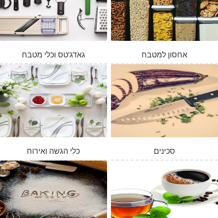
אחסון למטבח
גאדג'טס וכלי מטבח
סכינים
כלי הגשה ואירוח