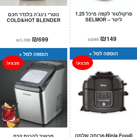
פרקולטור לקפה מיכל 1.25
נוטרי נינג’ה בלנדר חכם
ליטר – SELMOR
COLD&HOT BLENDER
המחיר
₪
המחיר
המחיר
₪
המחיר
149
699
₪
249
₪
1,190
הנוכחי
המקורי
הנוכחי
המקורי
הוא:
היה:
הוא:
היה:
₪249.
₪149.
₪1,190.
₪699.
הוספה לסל
הוספה לסל
מבצע!
מבצע!
Ninja Foodi-ארוחה שלמה
מכשיר להכנת קרח