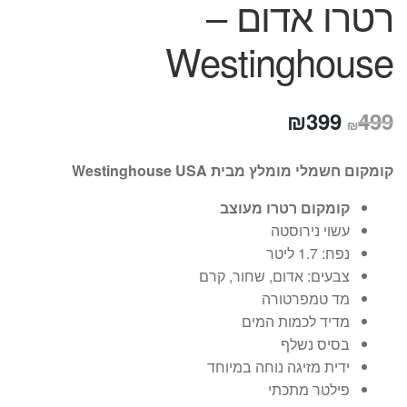
רטרו אדום –
Westinghouse
המחיר
המחיר
₪
399
499
₪
המקורי
הנוכחי
קומקום חשמלי מומלץ מבית Westinghouse USA
היה:
הוא:
קומקום רטרו מעוצב
₪399.
₪499.
עשוי נירוסטה
נפח: 1.7 ליטר
צבעים: אדום, שחור, קרם
מד טמפרטורה
מדיד לכמות המים
בסיס נשלף
ידית מזיגה נוחה במיוחד
פילטר מתכתי