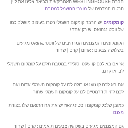
חברת WESTINGHOUSE האמריקאית מביאה אלינו את ליין
הרטרו המדהים של
מוצרי החשמל למטבח
קומקומים
יש הרבה קומקום חשמלי רטרו בעיצוב מושלם כמו
של ווסטינגהואס יש רק אחד !
הקומקומים והמצנמים המרהיבים של ווסטינגהואס מגיעים
בשלושה צבעים : אדום | קרם | שחור
אז אם בא לכם קו שקט וסולידי במטבח תלכו על קומקום חשמלי
לבן או קרם.
אם בא לכם קו נועז או בולט לכו על קומקום חשמלי אדום ואם
לכם להיות דרמטיים לכו על קומקום חשמלי שחור
כמובן שלכל קומקום ווסטינגהאוז יש את אח התואם שלו בצורת
מצנם
גם המצנמים מגיעים בשלושה צבעים תואמים : קרם | שחור |