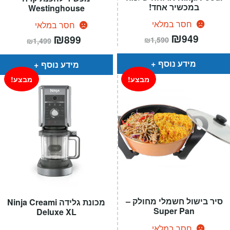
במכשיר אחד!
Westinghouse
חסר במלאי
חסר במלאי
המחיר
₪
המחיר
המחיר
₪
המחיר
949
899
₪
1,590
₪
1,499
הנוכחי
המקורי
הנוכחי
המקורי
הוא:
היה:
הוא:
היה:
₪1,590.
₪949.
₪1,499.
₪899.
מידע נוסף
מידע נוסף
מבצע!
מבצע!
סיר בישול חשמלי מחולק –
מכונת גלידה Ninja Creami
Super Pan
Deluxe XL
חסר במלאי