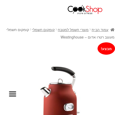
ראשי
חנות
עמוד הבית
מוצרי חשמל למטבח
קומקום חשמלי
קומקום חשמלי
כלי בישול
מעוצב רטרו אדום – Westinghouse
סירים
מבצע!
מחבתות
כלי הגשה ואירוח
מוצרי חשמל למטבח
גאדג'טס וכלי מטבח
אחסון למטבח
סכינים
אפייה
קפה ותה
גיפט קארד
כלי בית