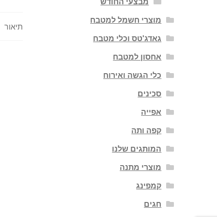
מבצעי החודש
מוצרי חשמל למטבח
תיאור
גאדג'טס וכלי מטבח
אחסון למטבח
כלי הגשה ואירוח
סכינים
אפייה
קפה ותה
המותגים שלנו
מוצרי מתנה
קמפינג
חגים