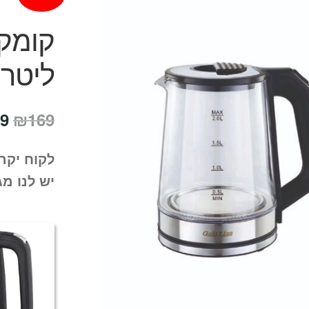
ליטר
המ
9
₪
169
המ
לקוח יקר
הי
יש לנו מג
9.