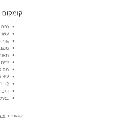
קומקום ח
נפח 2 ליטר
עשוי 
גוף ח
מנגנו
תאורת LED פנימית מאירה
ידית 
מסיס מס
עיצוב
12 חודשי אחריות בתחנות השירות של יבואן רשמי
דגם: TL-743
באישו
קטגוריות:
מוצ