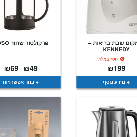
קום שבת בריאות –
פרקולטור שחור ROSO
KENNEDY
חסר במלאי
₪
69
₪
49
₪
199
טוו
–
מחי
עד
מידע נוסף
בחר אפשרויות