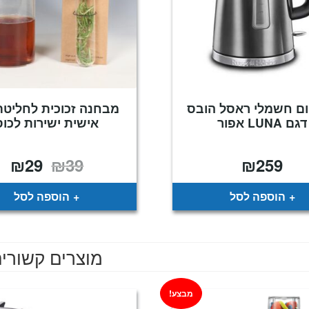
ם חשמלי ראסל הובס
מבחנה זכוכית לחליטת
דגם LUNA אפור
אישית ישירות לכוס
₪
29
₪
39
₪
259
המחיר
המח
המקורי
הנו
היה:
הוא
29.
₪39.
הוספה לסל
הוספה לסל
מוצרים קשורי
מבצע!