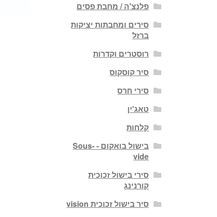
פלנצ'ה / מחבת פסים
סירים ומחבתות יציקות
ברזל
רוסטרים וקדרות
סיר קוסקוס
סירי חרס
טאג'ין
קלחות
בישול בואקום - Sous-
vide
סירי בישול זכוכית
קורנינג
סיר בישול זכוכית vision