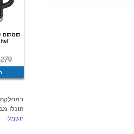
קומקום זכ
Chef
₪
279
ה
במחלקת 
תוכלו מב
חשמלי