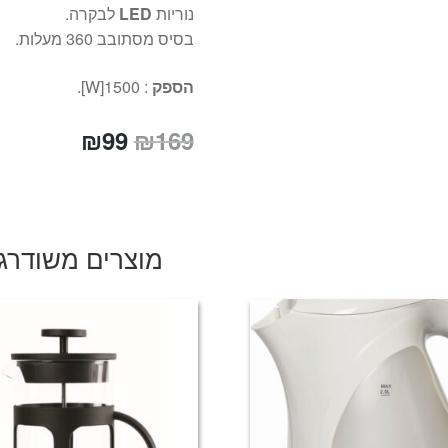
נוריות
LED
לבקרה.
בסיס מסתובב 360 מעלות.
הספק
: 1500[W].
המחיר
המחיר
₪
99
₪
169
המקורי
הנוכחי
היה:
הוא:
₪99.
₪169.
מוצרים משודרג