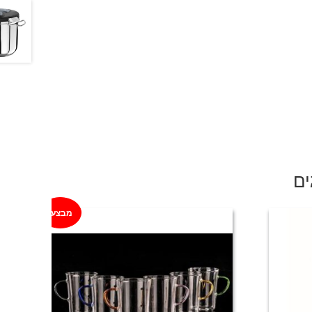
ים
מבצע!