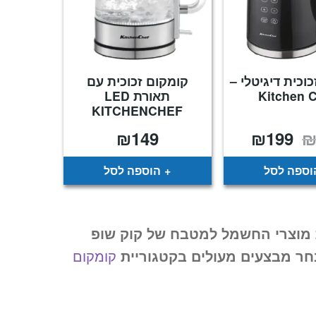
וכית דיגיטלי –
קומקום זכוכית עם
Kitchen 
תאורת LED
KITCHENCHEF
₪
149
₪
199
המחיר
המחיר
המקורי
הנוכחי
היה:
הוא:
₪199.
₪279.
וספה לסל
הוספה לסל
מוצרי החשמל למטבח של קוק שופ
חר מבצעים מעולים בקטגוריית
קומקום