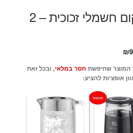
קומקום חשמלי זכוכית – 2
חיר
המחיר
₪
9
קורי
הנוכחי
 המוצר שחיפשת
חסר במלאי
, ובכל זאת
ה:
הוא:
וון אופציות להציע:
₪99.
₪16
מבצע!