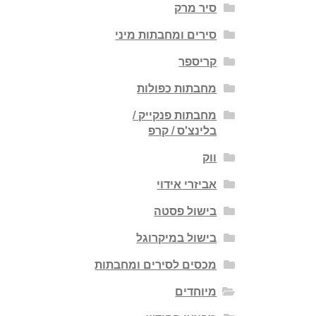
סיר מרק
סירים ומחבתות מיני
קריספר
מחבתות כפולות
מחבתות פנקייק /
בלינצ'ס / קרפ
ווק
אביזרי אידוי
בישול פסטה
בישול במיקרוגל
מכסים לסירים ומחבתות
מיוחדים