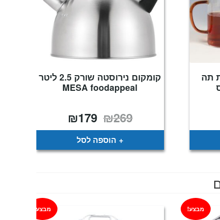
 תה
קומקום נירוסטה שורק 2.5 ליטר
MESA foodappeal
₪
179
₪
269
יר
המחיר
המחיר
כחי
המקורי
הנוכחי
:
היה:
הוא:
₪179.
₪269.
₪
הוספה לסל
ם
מבצע!
מבצע!