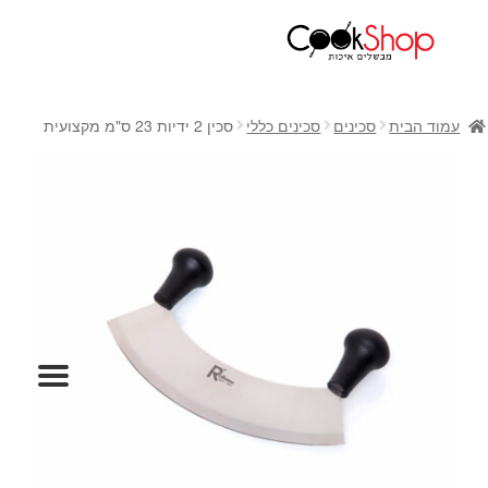
ראשי
חנות
עמוד הבית
סכינים
סכינים כללי
סכין 2 ידיות 23 ס"מ מקצועית
כלי בישול
סירים
מחבתות
כלי הגשה ואירוח
מוצרי חשמל למטבח
גאדג'טס וכלי מטבח
אחסון למטבח
סכינים
אפייה
קפה ותה
גיפט קארד
כלי בית