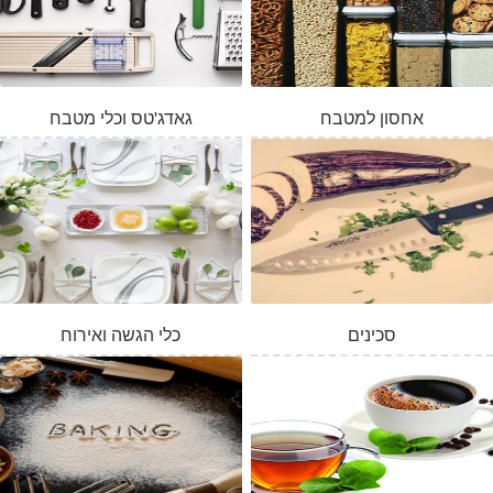
אחסון למטבח
גאדג'טס וכלי מטבח
סכינים
כלי הגשה ואירוח