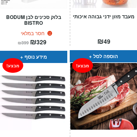
מעבד מזון ידני גבוהה איכותי
בלוק סכינים לבן BODUM
BISTRO
חסר במלאי
₪
המחיר
₪
המחיר
49
329
₪
399
הנוכחי
המקורי
הוא:
היה:
₪399.
₪329.
הוספה לסל
מידע נוסף
מבצע!
מבצע!