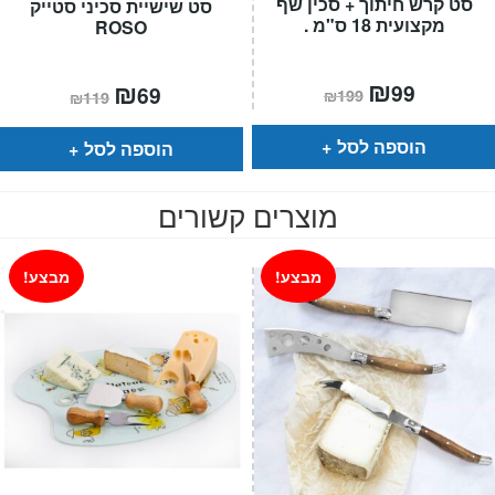
סט קרש חיתוך + סכין שף
סט שישיית סכיני סטייק
מקצועית 18 ס"מ .
ROSO
המחיר
₪
המחיר
המחיר
₪
המחיר
99
69
₪
199
₪
119
הנוכחי
המקורי
הנוכחי
המקורי
הוא:
היה:
הוא:
היה:
₪199.
₪99.
₪119.
₪69.
הוספה לסל
הוספה לסל
מוצרים קשורים
מבצע!
מבצע!