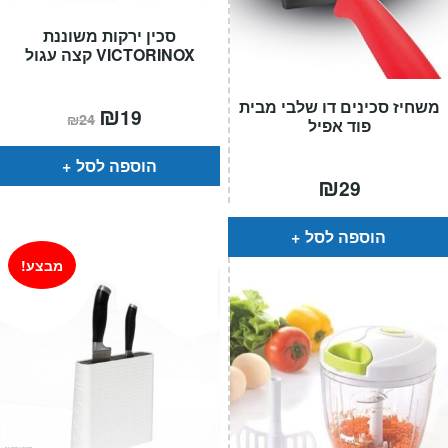
סכין ירקות משוננת
VICTORINOX קצה עגול
משחיז סכינים דו שלבי מבית
המחיר
₪
המחיר
19
₪
24
פוד אפיל
הנוכחי
המקורי
הוא:
היה:
₪24.
₪19.
הוספה לסל
₪
29
הוספה לסל
מבצע!