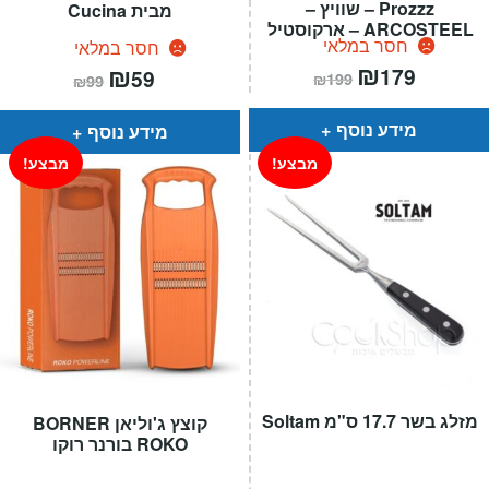
Prozzz – שוויץ –
מבית Cucina
ARCOSTEEL – ארקוסטיל
חסר במלאי
חסר במלאי
המחיר
₪
המחיר
המחיר
₪
המחיר
179
59
₪
199
₪
99
הנוכחי
המקורי
הנוכחי
המקורי
הוא:
היה:
הוא:
היה:
₪199.
₪179.
₪99.
₪59.
מידע נוסף
מידע נוסף
מבצע!
מבצע!
מזלג בשר 17.7 ס"מ Soltam
קוצץ ג'וליאן BORNER
ROKO בורנר רוקו