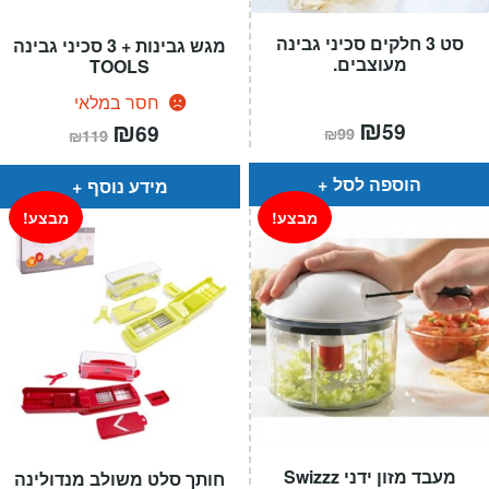
סט 3 חלקים סכיני גבינה
מגש גבינות + 3 סכיני גבינה
מעוצבים.
TOOLS
חסר במלאי
המחיר
₪
המחיר
המחיר
₪
המחיר
59
69
₪
99
₪
119
הנוכחי
המקורי
הנוכחי
המקורי
הוא:
היה:
הוא:
היה:
₪99.
₪59.
₪119.
₪69.
הוספה לסל
מידע נוסף
מבצע!
מבצע!
מעבד מזון ידני Swizzz
חותך סלט משולב מנדולינה