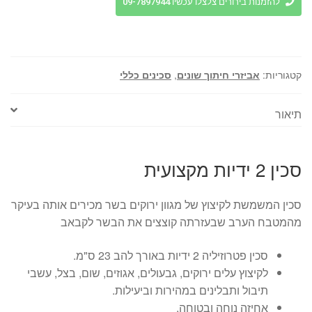
2
להזמנות בירורים צלצלו עכשיו 09-7897944
ידיות
23
ס"מ
מקצועית
קטגוריות:
אביזרי חיתוך שונים
,
סכינים כללי
תיאור
סכין 2 ידיות מקצועית
סכין המשמשת לקיצוץ של מגוון ירוקים בשר מכירים אותה בעיקר
מהמטבח הערב שבעזרתה קוצצים את הבשר לקבאב
סכין פטרוזיליה 2 ידיות באורך להב 23 ס"מ.
לקיצוץ עלים ירוקים, גבעולים, אגוזים, שום, בצל, עשבי
תיבול ותבלינים במהירות וביעילות.
אחיזה נוחה ובטוחה.