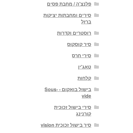
פלנצ'ה / מחבת פסים
סירים ומחבתות יציקות
ברזל
רוסטרים וקדרות
סיר קוסקוס
סירי חרס
טאג'ין
קלחות
בישול בואקום - Sous-
vide
סירי בישול זכוכית
קורנינג
סיר בישול זכוכית vision