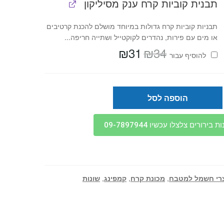
תבנית קוביות קרח ענק מסיליקון
תבניות קוביות קרח גדולות במיוחד מושלם להכנת קרטיבים
או מים עם פירות, נהדרים לקוקטייל ושתייה חריפה...
₪
31
₪
34
המחיר
המחיר
להוסיף⁦⁩ עבור
המקורי
הנוכחי
היה:
הוא:
₪31.
₪34.
הוספה לסל
בירורים צלצלו עכשיו 09-7897944
רי חשמל למטבח
,
מכונת קרח
,
קמפינג
,
שונות