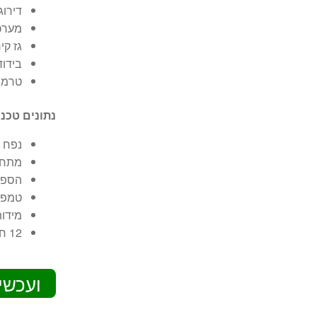
דירוג א
מערכ
גז קירור HCFC Free: 
בידוד
טרמוס
נתונים טכני
נפח ברוטו: 51 
מתח פעול
הספק: 
טמפרט
מידות: רוחב: 45.5 
12 חודשי אחריות יבואן רשמי
ועכשי