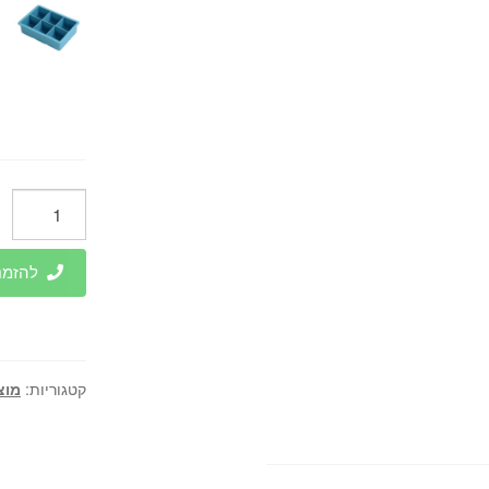
כמות
של
מקרר
להזמנות 
מיני
בר
50
ליטר
קטגוריות:
מוצ
סוזוקי
-
SUZUKI