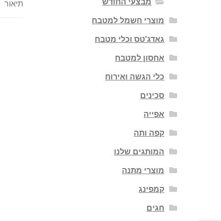
מבצעי החודש
תיאור
מוצרי חשמל למטבח
גאדג'טס וכלי מטבח
אחסון למטבח
כלי הגשה ואירוח
סכינים
אפייה
קפה ותה
המותגים שלנו
מוצרי מתנה
קמפינג
חגים