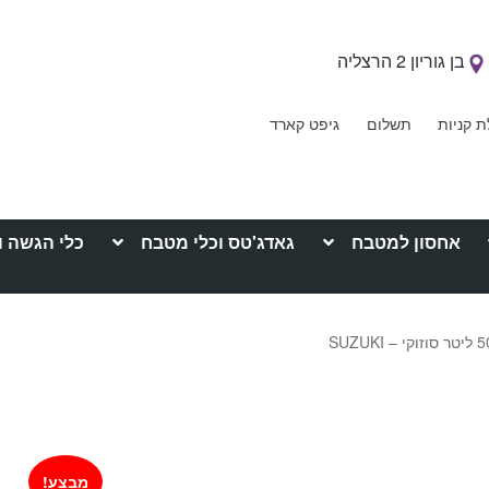
בן גוריון 2 הרצליה
ת קניות
תשלום
גיפט קארד
אחסון למטבח
גאדג'טס וכלי מטבח
כלי הגשה ו
מבצע!