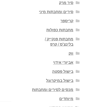
סיר מרק
סירים ומחבתות מיני
קריספר
מחבתות כפולות
מחבתות פנקייק /
בלינצ'ס / קרפ
ווק
אביזרי אידוי
בישול פסטה
בישול במיקרוגל
מכסים לסירים ומחבתות
מיוחדים