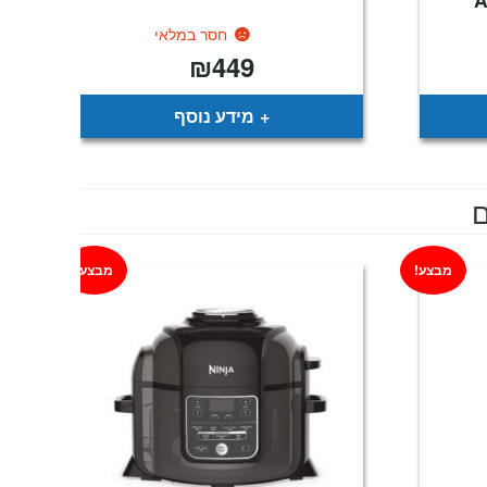
חסר במלאי
₪
449
מחיר
נוכחי
וא:
₪149
מידע נוסף
ם
מבצע!
מבצע!