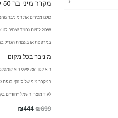
מקרר מיני בר 50 ליטר סוזוקי – SUZUKI
כולנו מכירים את המיניבר מה
שיכול להיות נחמד שיהיה לנו 
במרפסת או בעמדת הגריל בחצ
מיניבר בכל מקום
הוא קטן הוא שקט הוא קומפקט
המקרר מיני של סוזוקי בנפח 50 ליטר עם המדף הנשלף והמקפיא הקטן
לעוד מוצרי חשמל ייחודיים ב
המחיר
המחיר
₪
444
₪
699
המקורי
הנוכחי