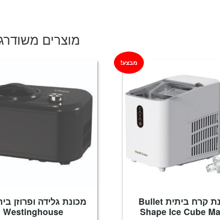
היה:
הוא:
₪444.
₪699.
מוצרים משודרג
מבצע!
מכונת קרח ביתית Bullet
מכונת גלידה ופרוזן בית
Westinghouse
Shape Ice Cube Ma