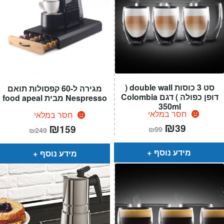
סט 3 כוסות double wall (
מגירה ל-60 קפסולות תואם
דופן כפולה ) דגם Colombia
Nespresso מבית food apeal
350ml
חסר במלאי
חסר במלאי
המחיר
₪
המחיר
המחיר
₪
המחיר
39
159
₪
99
₪
249
הנוכחי
המקורי
הנוכחי
המקורי
הוא:
היה:
הוא:
היה:
₪99.
₪39.
₪249.
₪159.
מידע נוסף
מידע נוסף