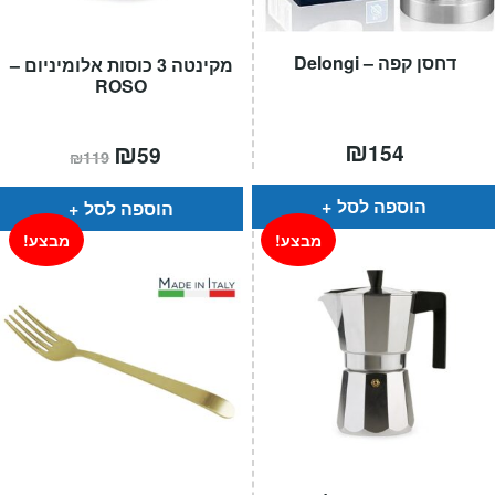
דחסן קפה – Delongi
מקינטה 3 כוסות אלומיניום –
ROSO
₪
המחיר
₪
המחיר
154
59
₪
119
הנוכחי
המקורי
הוא:
היה:
₪119.
₪59.
הוספה לסל
הוספה לסל
מבצע!
מבצע!