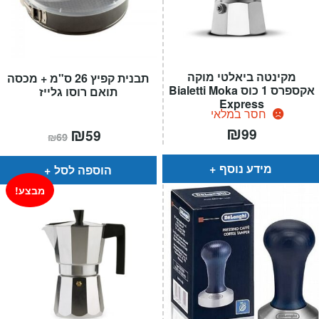
מקינטה ביאלטי מוקה
תבנית קפיץ 26 ס"מ + מכסה
אקספרס 1 כוס Bialetti Moka
תואם רוסו גלייז
Express
חסר במלאי
₪
המחיר
₪
המחיר
99
59
₪
69
הנוכחי
המקורי
הוא:
היה:
₪69.
₪59.
מידע נוסף
הוספה לסל
מבצע!