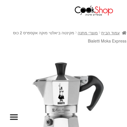
ראשי
חנות
עמוד הבית
מוצרי מתנה
מקינטה ביאלטי מוקה אקספרס 2 כוס
כלי בישול
Bialetti Moka Express
סירים
מחבתות
כלי הגשה ואירוח
מוצרי חשמל למטבח
גאדג'טס וכלי מטבח
אחסון למטבח
סכינים
אפייה
קפה ותה
גיפט קארד
כלי בית