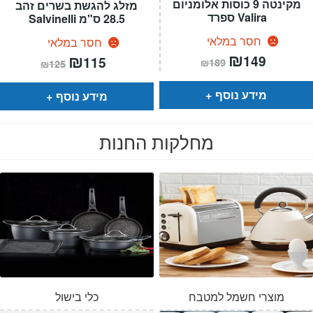
מקינטה 9 כוסות אלומניום
מזלג להגשת בשרים זהב
Valira ספרד
28.5 ס"מ Salvinelli
חסר במלאי
חסר במלאי
המחיר
₪
המחיר
המחיר
₪
המחיר
149
115
₪
189
₪
125
הנוכחי
המקורי
הנוכחי
המקורי
הוא:
היה:
הוא:
היה:
₪189.
₪149.
₪125.
₪115.
מידע נוסף
מידע נוסף
מחלקות החנות
מוצרי חשמל למטבח
כלי בישול