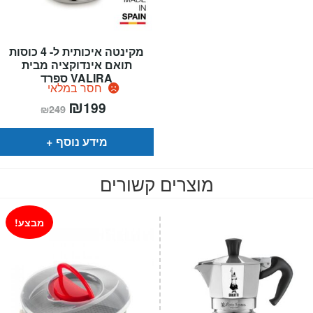
מקינטה איכותית ל- 4 כוסות
תואם אינדוקציה מבית
VALIRA ספרד
חסר במלאי
המחיר
₪
המחיר
199
₪
249
הנוכחי
המקורי
הוא:
היה:
₪249.
₪199.
מידע נוסף
מוצרים קשורים
מבצע!