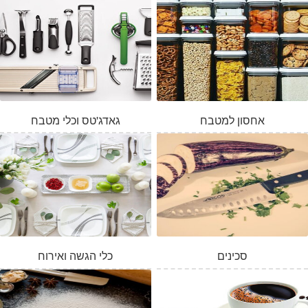
אחסון למטבח
גאדג'טס וכלי מטבח
סכינים
כלי הגשה ואירוח