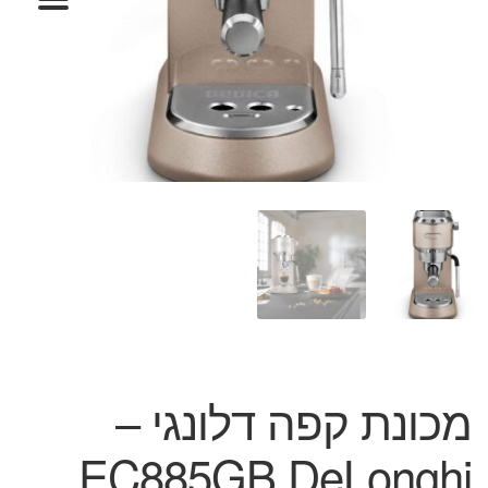
המותגים שלנו
חגים
מתנות לחנוכת בית
מתנות למטבח
מתכונים שלכם
מאמרים
עגלת קניות
תשלום
מכונת קפה דלונגי –
EC885GB DeLonghi