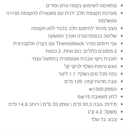
מתאימה לשימוש בקפה טחון ופודים
מערכת הקצפת חלב ידנית עם פאנארלו להקצפה מהירה
ומושלמת
מצב מיוחד לחימום חלב בלבד ללא הקצפה
שליטה בטמפרטורה ואורך המשקה
גוף חימום מהיר Thermoblock עם בקרה אלקטרונית
2 מסננים כלולים: כוס אחת, 2 כוסות
תוכנית ניקוי אבנית אוטומטית בתפעול עצמי
מגש טיפות נשלף לניקוי קל
נפח מכל מים נשלף: 1.1 ליטר
גובה מזיגת קפה: 120 מ"מ
הספק:w1300
לחץ משאבה:bar15
מידות: גובה 30.3 ס"מ | עומק 33 ס"מ | רוחב 14.9 ס"מ
משקל: 4.2 ק"ג
צבע: בז' גולד