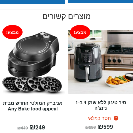
מוצרים קשורים
מבצע!
מבצע!
סיר טיגון ללא שמן 4 ב-1
אניבייק המולטי החדש מבית
נינג’ה
Any Bake food appeal
חסר במלאי
המחיר
₪
המחיר
המחיר
₪
המחיר
599
249
₪
699
₪
449
הנוכחי
המקורי
הנוכחי
המקורי