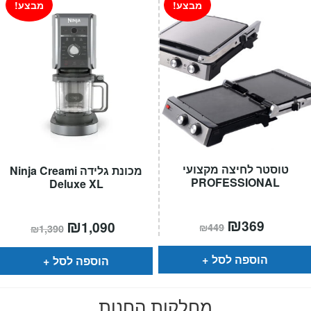
מבצע!
מבצע!
טוסטר לחיצה מקצועי
מכונת גלידה Ninja Creami
PROFESSIONAL
Deluxe XL
המחיר
₪
המחיר
המחיר
₪
המחיר
369
1,090
₪
449
₪
1,390
הנוכחי
המקורי
הנוכחי
המקורי
הוא:
היה:
הוא:
היה:
₪449.
₪369.
₪1,390.
₪1,090.
הוספה לסל
הוספה לסל
מחלקות החנות