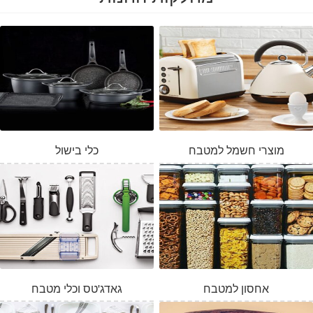
מוצרי חשמל למטבח
כלי בישול
אחסון למטבח
גאדג'טס וכלי מטבח