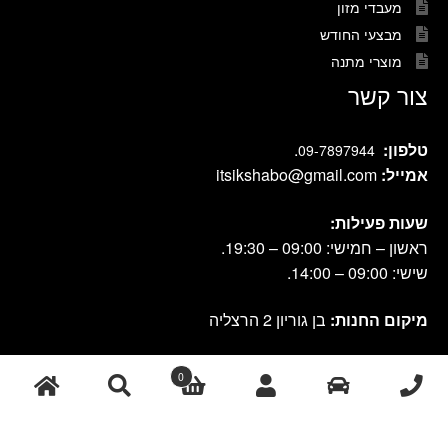
מעבדי מזון
מבצעי החודש
מוצרי מתנה
צור קשר
טלפון:
.
09-7897944
אמייל:
itsikshabo@gmail.com
שעות פעילות:
ראשון – חמישי: 09:00 – 19:30.
שישי: 09:00 – 14:00.
מיקום החנות:
בן גוריון 2 הרצליה
0
cook shop 2021 © אתר זה נבנה ועוצב על-ידי
|
db-design.co.il
אחסון
ע"י VANGUS
אתרים
חיפוש
חיפוש
עבור: