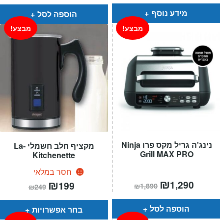
הוא:
היה:
הוא:
היה:
₪699.
₪599.
₪449.
₪249.
מידע נוסף
הוספה לסל
מבצע!
מבצע!
נינג'ה גריל מקס פרו Ninja
מקציף חלב חשמלי La-
Grill MAX PRO
Kitchenette
חסר במלאי
מחיר
₪
המחיר
המחיר
₪
המחיר
1,290
199
₪
1,890
₪
249
הנוכחי
המקורי
הנוכחי
המקורי
הוא:
היה:
הוא:
היה:
₪1,890.
₪249.
₪199.
הוספה לסל
בחר אפשרויות