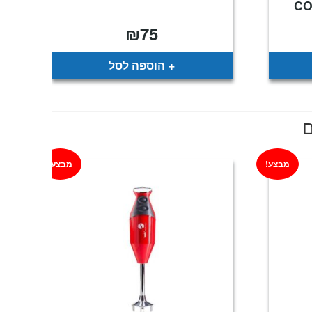
₪
75
חיר
וכחי
א:
₪9
הוספה לסל
ם
מבצע!
מבצע!