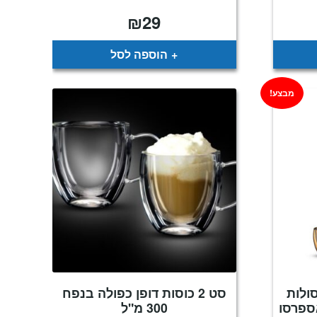
₪
29
הוספה לסל
מבצע!
 ל- 40 קפסולות
סט 2 כוסות דופן כפולה בנפח
ספרסו
300 מ"ל