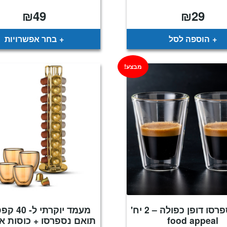
₪
49
₪
29
הוספה לסל
בחר אפשרויות
מבצע!
כוס אספרסו דופן כפולה – 2 יח'
מעמד יוקרתי
food appeal
תואם נספרסו + כוסות א