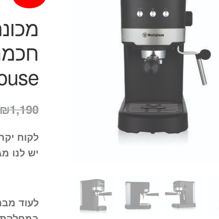
מכונ
חכמה
ouse
₪
1,190
לקוח יקר
יש לנו מג
לעוד מבח
במחלקת 