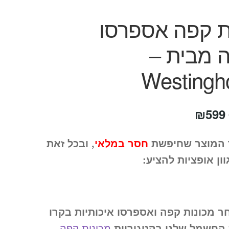
ת קפה אספרסו
 מבית –
Westingh
המחיר
המחיר
₪
599
המקורי
הנוכחי
 המוצר שחיפשת
חסר במלאי
, ובכל זאת
היה:
הוא:
וון אופציות להציע:
₪599.
₪1,190.
ר מכונות קפה ואספרסו איכותיות בקרו
החשמל שלנו בקטגוריית
מכונות קפה