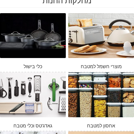
מוצרי חשמל למטבח
כלי בישול
אחסון למטבח
גאדג'טס וכלי מטבח