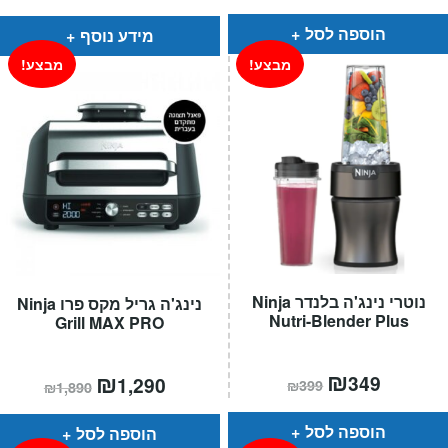
הוא:
היה:
₪1,790.
₪1,495.
הוספה לסל
מידע נוסף
מבצע!
מבצע!
נוטרי נינג'ה בלנדר Ninja
נינג'ה גריל מקס פרו Ninja
Nutri-Blender Plus
Grill MAX PRO
המחיר
₪
המחיר
המחיר
₪
המחיר
349
1,290
₪
399
₪
1,890
הנוכחי
המקורי
הנוכחי
המקורי
הוא:
היה:
הוא:
היה:
₪399.
₪349.
₪1,890.
₪1,290.
הוספה לסל
הוספה לסל