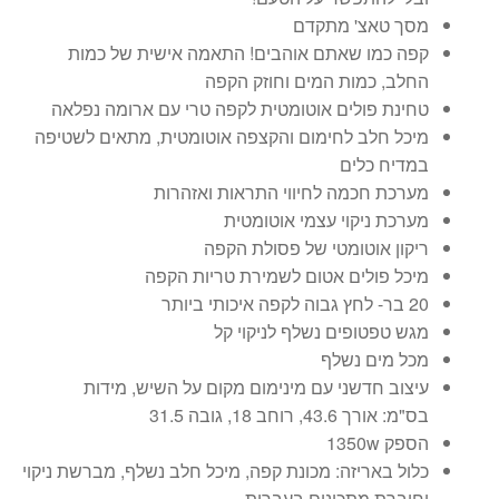
מסך טאצ' מתקדם
קפה כמו שאתם אוהבים! התאמה אישית של כמות
החלב, כמות המים וחוזק הקפה
טחינת פולים אוטומטית לקפה טרי עם ארומה נפלאה
מיכל חלב לחימום והקצפה אוטומטית, מתאים לשטיפה
במדיח כלים
מערכת חכמה לחיווי התראות ואזהרות
מערכת ניקוי עצמי אוטומטית
ריקון אוטומטי של פסולת הקפה
מיכל פולים אטום לשמירת טריות הקפה
20 בר- לחץ גבוה לקפה איכותי ביותר
מגש טפטופים נשלף לניקוי קל
מכל מים נשלף
עיצוב חדשני עם מינימום מקום על השיש, מידות
בס"מ: אורך 43.6, רוחב 18, גובה 31.5
הספק 1350w
כלול באריזה: מכונת קפה, מיכל חלב נשלף, מברשת ניקוי
וחוברת מתכונים בעברית