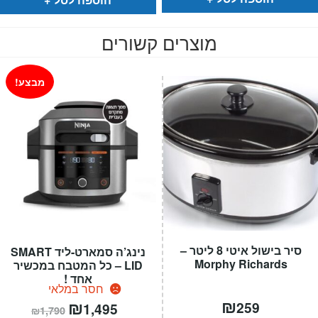
מוצרים קשורים
מבצע!
סיר בישול איטי 8 ליטר –
נינג’ה סמארט-ליד SMART
Morphy Richards
LID – כל המטבח במכשיר
אחד !
חסר במלאי
₪
המחיר
₪
המחיר
259
1,495
₪
1,790
הנוכחי
המקורי