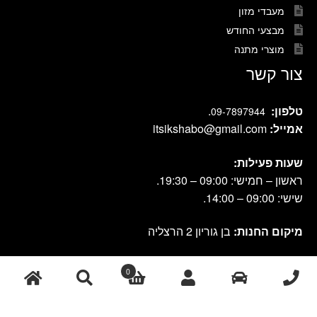
מעבדי מזון
מבצעי החודש
מוצרי מתנה
צור קשר
טלפון:
.
09-7897944
אמייל:
itsikshabo@gmail.com
שעות פעילות:
ראשון – חמישי: 09:00 – 19:30.
שישי: 09:00 – 14:00.
מיקום החנות:
בן גוריון 2 הרצליה
0
cook shop 2021 © אתר זה נבנה ועוצב על-ידי
|
db-design.co.il
אחסון
ע"י VANGUS
אתרים
חיפוש
חיפוש
עבור: