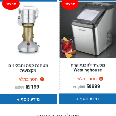
מבצע!
מבצע!
מכשיר להכנת קרח
מטחנת קפה ותבלינים
Westinghouse
מקצועית
חסר במלאי
חסר במלאי
המחיר
₪
המחיר
המחיר
₪
המחיר
899
199
₪
1,499
₪
269
הנוכחי
המקורי
הנוכחי
המקורי
הוא:
היה:
הוא:
היה:
₪1,499.
₪899.
₪269.
₪199.
מידע נוסף
מידע נוסף
מחלקות החנות