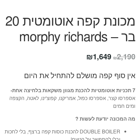
מכונת קפה אוטומטית 20
בר – morphy richards
המחיר
המחיר
₪
1,649
2,190
₪
המקורי
הנוכחי
אין סוף קפה מושלם להתחיל את היום
היה:
הוא:
₪1,649.
₪2,190.
7 תכניות אוטומטיות להכנת מגוון משקאות בלחיצה אחת-
אספרסו קצר, אספרסו כפול, אמריקנו, קפוצ'ינו, לאטה, הקצפה
ומים חמים
מה המכונה יודעת לעשות ?
DOUBLE BOILER להכנת כוסות קפה ברצף, בלי לחכות
ובלי להתפשר על הטעם!