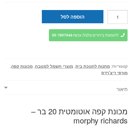
₪89.
₪99.
כמות
הוספה לסל
של
מכונת
קפה
להזמנות בירורים צלצלו עכשיו 09-7897944
אוטומטית
20
בר
-
קטגוריות:
מתנות לחנוכת בית
,
מוצרי חשמל למטבח
,
מכונות קפה
,
morphy
מורפי ריצ'רדס
richards
תיאור
מכונת קפה אוטומטית 20 בר –
morphy richards