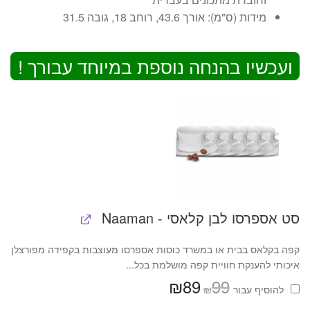
מידות (ס"מ): אורך 43.6, רוחב 18, גובה 31.5
ועכשיו בהנחה נוספת במיוחד עבורך !
סט אספרסו לבן קלאסי - Naaman
קפה בקלאס בבית או במשרד כוסות אספרסו מעוצבות בקפידה מפורצלן
איכותי להענקת חוויית קפה מושלמת בכל...
₪
89
99
המחיר
המחיר
₪
להוסיף⁦⁩ עבור
המקורי
הנוכחי
היה:
הוא: