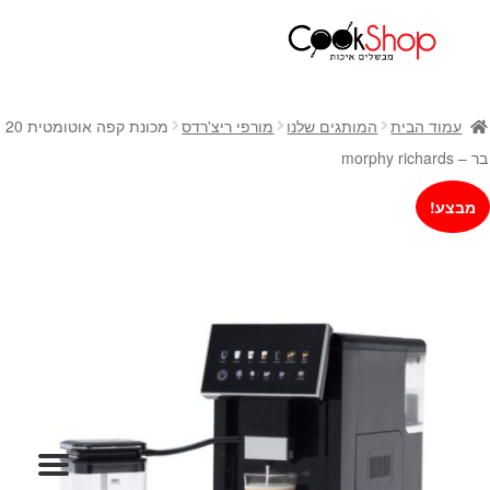
ראשי
חנות
עמוד הבית
המותגים שלנו
מורפי ריצ'רדס
מכונת קפה אוטומטית 20
כלי בישול
בר – morphy richards
סירים
מבצע!
מחבתות
כלי הגשה ואירוח
מוצרי חשמל למטבח
גאדג'טס וכלי מטבח
אחסון למטבח
סכינים
אפייה
קפה ותה
גיפט קארד
כלי בית