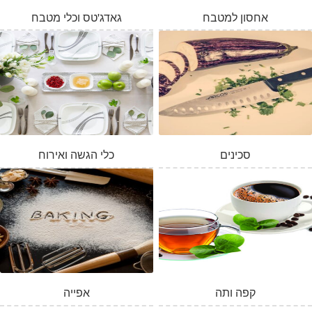
אחסון למטבח
גאדג'טס וכלי מטבח
סכינים
כלי הגשה ואירוח
המלאי אזל
קפה ותה
אפייה