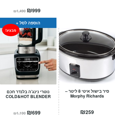
המחיר
₪
המחיר
999
₪
1,490
הנוכחי
המקורי
הוא:
היה:
₪1,490.
₪999.
הוספה לסל
מבצע!
סיר בישול איטי 8 ליטר –
נוטרי נינג’ה בלנדר חכם
Morphy Richards
COLD&HOT BLENDER
₪
המחיר
₪
המחיר
259
699
₪
1,190
הנוכחי
המקורי