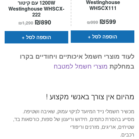
Westinghouse
1200W עם קיטור
WHSCX111
Westinghouse WHSCX-
222
המחיר
₪
המחיר
המחיר
₪
המחיר
599
890
₪
999
₪
1,290
הנוכחי
המקורי
הנוכחי
המקורי
הוא:
היה:
הוא:
היה:
₪999.
₪599.
₪1,290.
₪890.
הוספה לסל
הוספה לסל
לעוד מוצרי חשמל איכותיים ויחודיים בקרו
במחלקת
מוצרי חשמל למטבח
מהיום אין צורך באנשי מקצוע !
מכשיר חשמלי נייד המיועד לניקוי עמוק, שאיבה ושטיפה.
מסייע בהסרת כתמים, חידוש וריענון של ספות, כורסאות בד,
שטיחים, אריגים, מזרנים וריפודי
רכבים.