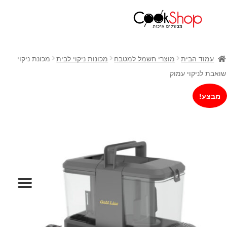
ראשי
חנות
עמוד הבית
מוצרי חשמל למטבח
מכונות ניקוי לבית
מכונת ניקוי
כלי בישול
שואבת לניקוי עמוק
סירים
מבצע!
מחבתות
כלי הגשה ואירוח
מוצרי חשמל למטבח
גאדג'טס וכלי מטבח
אחסון למטבח
סכינים
אפייה
קפה ותה
גיפט קארד
כלי בית