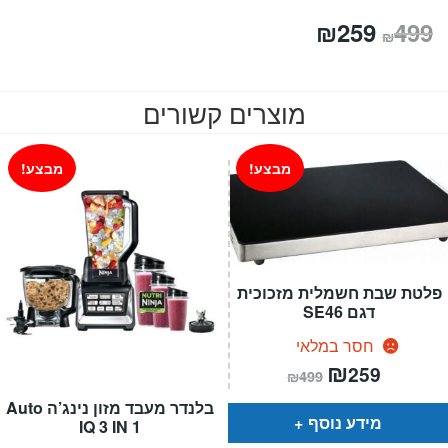
המחיר
המחיר
₪
259
499
₪
המקורי
הנוכחי
היה:
הוא:
מוצרים קשורים
₪259.
₪499.
מבצע!
מבצע!
פלטת שבת חשמלית מזכוכית
דגם SE46
חסר במלאי
המחיר
₪
המחיר
259
₪
499
הנוכחי
המקורי
הוא:
היה:
בלנדר מעבד מזון נינג’ה Auto
₪499.
₪259.
מידע נוסף
IQ 3 IN 1