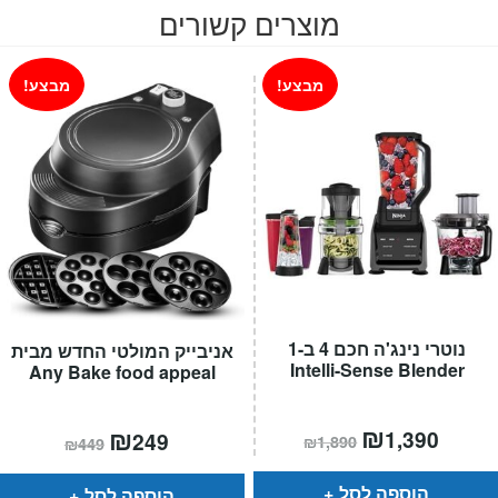
מוצרים קשורים
מבצע!
מבצע!
נוטרי נינג'ה חכם 4 ב-1
אניבייק המולטי החדש מבית
Intelli-Sense Blender
Any Bake food appeal
מחיר
₪
המחיר
המחיר
₪
המחיר
1,390
249
₪
1,890
₪
449
הנוכחי
המקורי
הנוכחי
המקורי
הוא:
היה:
הוא:
היה:
₪1,890.
₪449.
₪249.
הוספה לסל
הוספה לסל