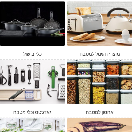
מוצרי חשמל למטבח
כלי בישול
אחסון למטבח
גאדג'טס וכלי מטבח