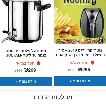
נוטרי פריי דגם 2018 – סיר
מיחם על פלטה נירוסטה
בישול בריאותי בכף שמן אחת
בנפח 10 ליטר -SOLTAM
חסר במלאי
חסר במלאי
המחיר
₪
המחיר
המחיר
₪
המחיר
295
269
₪
399
₪
399
הנוכחי
המקורי
הנוכחי
המקורי
הוא:
היה:
הוא:
היה:
₪399.
₪295.
₪399.
₪269.
מידע נוסף
מידע נוסף
מחלקות החנות