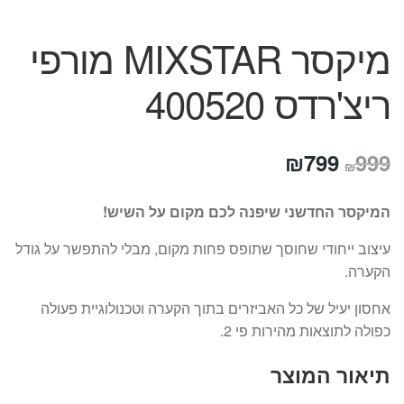
מיקסר MIXSTAR מורפי
ריצ'רדס 400520
המחיר
המחיר
₪
799
999
₪
המקורי
הנוכחי
המיקסר
החדשני
שיפנה
לכם
מקום
על
השיש!
היה:
הוא:
עיצוב ייחודי שחוסך שתופס פחות מקום, מבלי להתפשר על גודל
₪799.
₪999.
הקערה.
אחסון יעיל של כל האביזרים בתוך הקערה וטכנולוגיית פעולה
כפולה לתוצאות מהירות פי 2.
תיאור המוצר