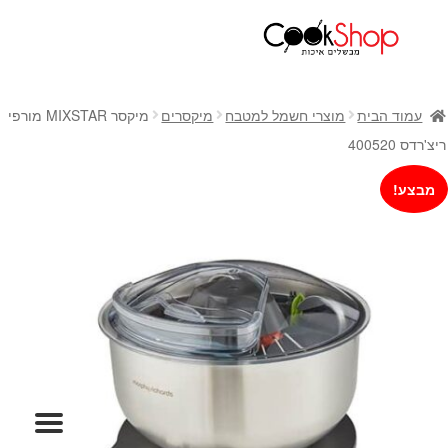
ראשי
חנות
עמוד הבית
מוצרי חשמל למטבח
מיקסרים
מיקסר MIXSTAR מורפי
כלי בישול
ריצ'רדס 400520
סירים
מבצע!
מחבתות
כלי הגשה ואירוח
מוצרי חשמל למטבח
גאדג'טס וכלי מטבח
אחסון למטבח
סכינים
אפייה
קפה ותה
גיפט קארד
כלי בית