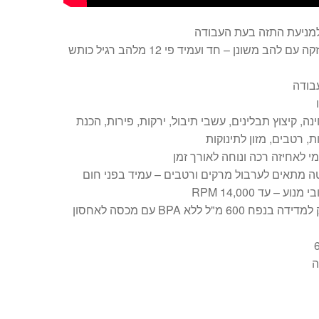
למניעת התזה בעת העבודה
סכין עבה וחזקה עם להב משונן – חד ועמיד פי 12 מלהב רגיל כותש
נה, קיצוץ תבלינים, עשבי תיבול, ירקות, פירות, הכנת
ת, רטבים, מזון לתינוקות
מי לאחיזה רכה ונוחה לאורך זמן
ה מתאים לערבול מרקים ורטבים – עמיד בפני חום
וע – עד 14,000 RPM
מכל פלסטיק למדידה בנפח 600 מ"ל ללא BPA עם מכסה לאחסון
ה