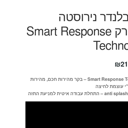
לנדר נירוסטה
מתפרק Smart Response
Techno
חיר
המחיר
₪
21
קורי
הנוכחי
Smart Response Technology – בקר מהירות חכם, מהירות
ה:
הוא:
י עוצמת לחיצה
₪219.
₪22