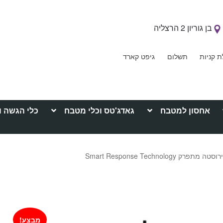
בן גוריון 2 הרצליה
ת קניות
תשלום
גיפט קארד
אחסון למטבח
גאדג'טס וכלי מטבח
כלי הגשה ו
ק Smart Response Technology
מבצע!