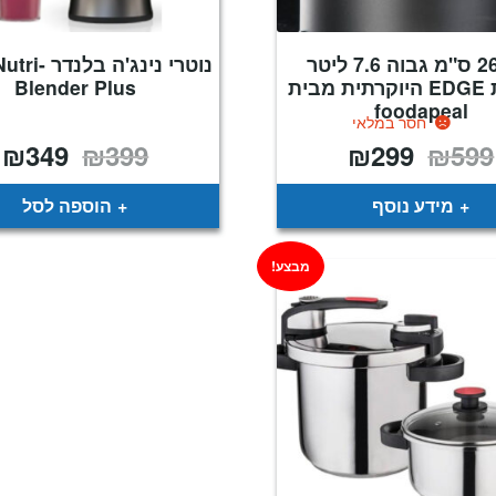
סיר 26 ס"מ גבוה 7.6 ליטר
נוטרי נינג'ה ב
מסדרת EDGE היוקרתית מבית
Blender Plus
foodapeal
חסר במלאי
₪
349
₪
399
₪
299
₪
599
המחיר
המחיר
המחיר
ה
המקורי
הנוכחי
המקורי
ה
היה:
הוא:
היה:
ה
.
₪399.
₪299.
₪599.
מידע נוסף
הוספה לסל
מבצע!