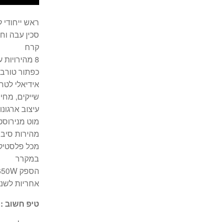
ראש ייחודי 
קרח
8 מהירויות עבודה
כפתור טורבו
אידיאלי לטחי
שייקים, מחיו
עיצוב ארגונו
מוט מנירוסט
מהירות סיבובי מנ
במקרר
הספק 650W
אחריות לשנ
טיפ חשוב :