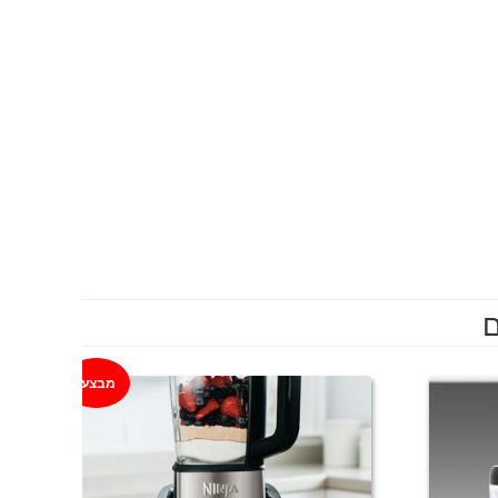
ם
מבצע!