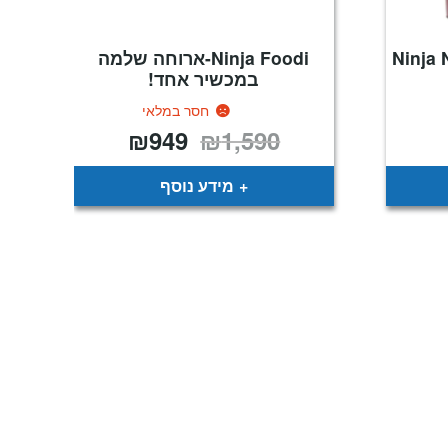
לנדר Ninja Nutri-
Ninja Foodi-ארוחה שלמה
במכשיר אחד!
חסר במלאי
₪
949
₪
1,590
מחיר
המחיר
המחיר
נוכחי
המקורי
הנוכחי
וא:
היה:
הוא:
₪949.
₪1,590.
₪349
מידע נוסף