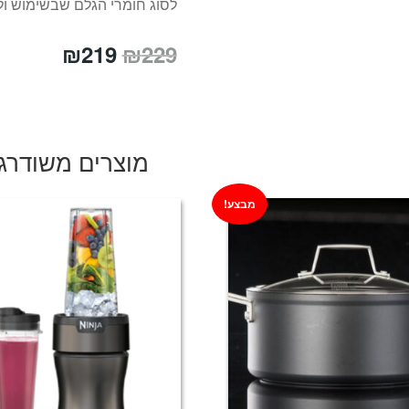
לסוג חומרי הגלם שבשימוש ו
המחיר
המחיר
₪
219
₪
229
המקורי
הנוכחי
היה:
הוא:
₪219.
₪229.
מוצרים משודרג
מבצע!