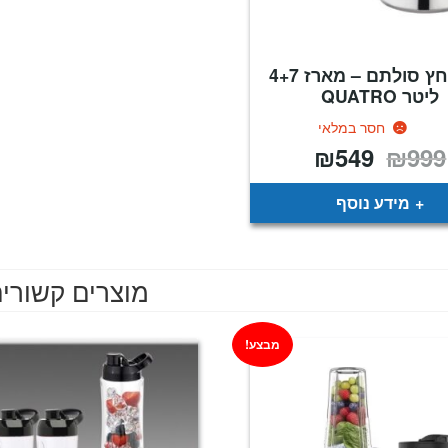
סיר לחץ סולתם – מארז 4+7
ליטר QUATRO
חסר במלאי
₪
549
₪
999
המחיר
המחיר
המקורי
הנוכחי
היה:
הוא:
₪549.
₪999.
מידע נוסף
מוצרים קשורי
מבצע!