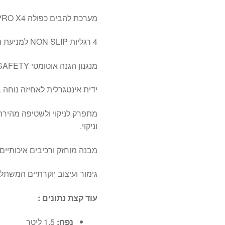
מערכת להבים כפולה PRO X4 ייחודית העשויה נירוסטה אל חלד.
4 רגליות NON SLIP למניעת החלקה ולהפחתת תזוזה בזמן ההפעלה.
מנגנון הגנה אוטומטי SAFETY המנתק את המכשיר בעת מאמץ יתר.
ידית אינטגרלית לאחיזה נוחה 
מתפרק לניקוי ולשטיפה מהירה 
וניקוי.
מבנה מוחזק ורכיבים איכותיים
גימור ועיצוב יוקרתיים המשת
עוד קצת נתונים :
נפח:
1.5 ליטר