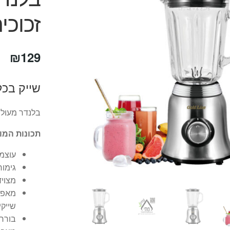
זכוכית 1.5 ל
₪
129
שייק בכל
בלנדר מעולה
תכונות המו
עוצמתי 
גימור
מצויד במי
מאפש
שייקי
בורר מצבים ה