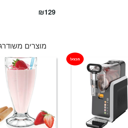
₪
129
מוצרים משודרג
מבצע!