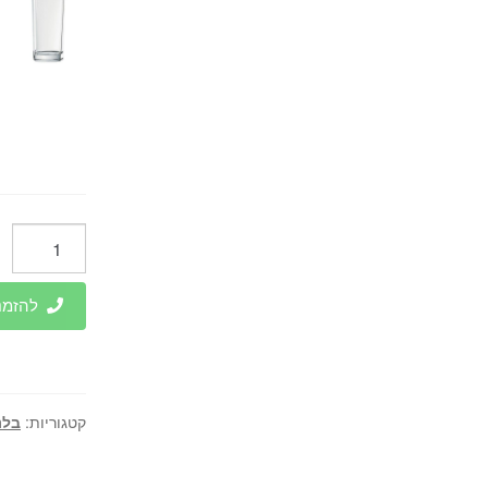
כמות
של
בלנדר
להזמנות 
חשמלי
עם
מיכל
זכוכית
קטגוריות:
בלנ
1.5
ליטר.