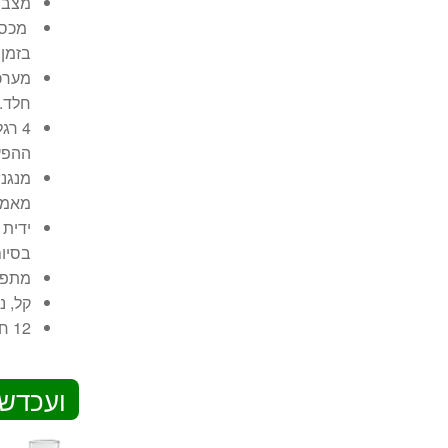
מצב 
מכסה
בזמן
חלד.
ההפע
מאמץ
ידית 
בסיו
מתפרק
קל, נ
12 חודש אחריות יבואן רשמי
ועכדשי