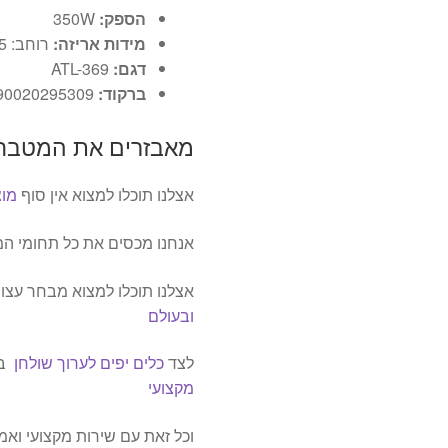
הספק:
350W
מידות אריזה:
רוחב: 23.5 ס’’מ | עומק: 19 ס’’מ | גובה: 34 ס’’מ
דגם:
ATL-369
ברקוד:
90020295309
מאבזרים את המטבח 
אצלנו תוכלו למצוא אין סוף
מוצ
אנחנו מכסים את כל תחומי המ
אצלנו תוכלו למצוא מבחר עצו
ובעולם
לצד
כלים יפים לערוך שולחן
בק
מקצועי
וכל זאת עם שירות מקצועי ואמי