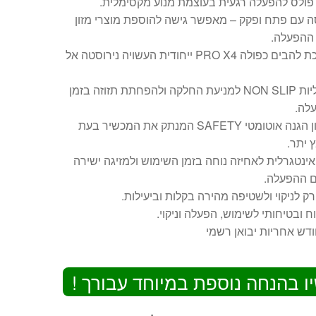
פולס להפעלה רגעית בעוצמת מנוע מקסימלית.
 עם פתח ופקק – מאפשר גישה להוספת מוצרי מזון
 ההפעלה.
מערכת להבים כפולה PRO X4 ייחודית העשויה נירוסטה אל
4 רגליות NON SLIP למניעת החלקה ולהפחתת תזוזה בזמן
לה.
מנגנון הגנה אוטומטי SAFETY המנתק את המכשיר בעת
 יתר.
אינטגרלית לאחיזה נוחה בזמן השימוש ולמזיגה ישירה
ם ההפעלה.
 לניקוי ולשטיפה מהירה בקלות וביעילות.
וח ובטיחותי לשימוש, הפעלה וניקוי.
ו בהנחה נוספת במיוחד עבורך !