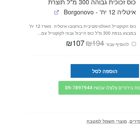
כוס זכוכית גבוהה 300 מ"ל תוצרת
איטליה 12 יח' - Borgonovo
כוס הקוקטייל האולטימטיבית בורגנובו איטליה מארז 12 יח'
במבצע בנפח 300 מ"ל כוס הייבול גבוה לקוקטייל עם...
₪
107
₪
194
המחיר
המחיר
להוסיף⁦⁩ עבור
המקורי
הנוכחי
היה:
הוא:
₪107.
₪194.
הוספה לסל
בירורים צלצלו עכשיו 09-7897944
דרים
,
מוצרי חשמל למטבח