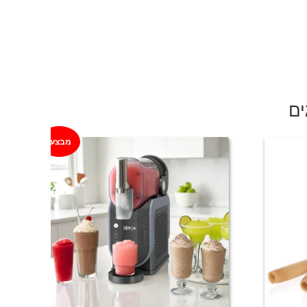
ים
מבצע!