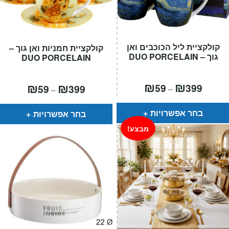
קולקציית ליל הכוכבים ואן
קולקציית חמניות ואן גוך –
גוך – DUO PORCELAIN
DUO PORCELAIN
טווח
₪
₪
טווח
₪
₪
59
399
59
399
–
–
חירים:
מחירים:
עד
עד
בחר אפשרויות
בחר אפשרויות
מבצע!