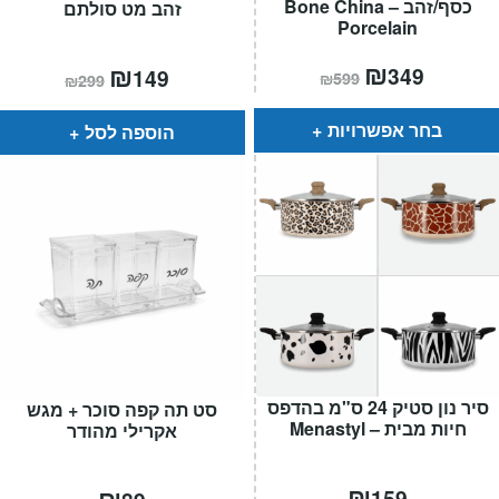
כסף/זהב – Bone China
זהב מט סולתם
Porcelain
המחיר
₪
המחיר
המחיר
₪
המחיר
349
149
₪
599
₪
299
הנוכחי
המקורי
הנוכחי
המקורי
הוא:
היה:
הוא:
היה:
₪599.
₪349.
₪299.
₪149.
בחר אפשרויות
הוספה לסל
סיר נון סטיק 24 ס"מ בהדפס
סט תה קפה סוכר + מגש
חיות מבית – Menastyl
אקרילי מהודר
₪
₪
159