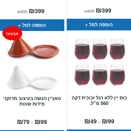
המחיר
₪
המחיר
המחיר
₪
המחיר
399
399
₪
699
₪
699
הנוכחי
המקורי
הנוכחי
המקורי
הוא:
היה:
הוא:
היה:
₪699.
₪399.
₪699.
₪399.
הוספה לסל
הוספה לסל
מבצע!
כוס יין ללא רגל זכוכית דקה
טאג'ין הגשה בעיצוב מרוקני
560 מ"ל.
מידות שונות
טווח
₪
₪
טווח
₪
₪
49
99
79
99
–
–
מחירים:
מחירים: