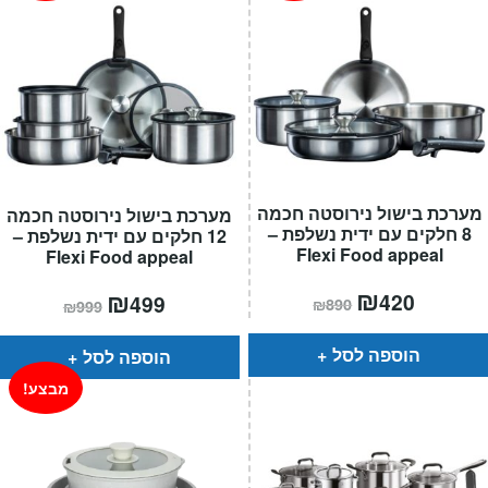
מערכת בישול נירוסטה חכמה
מערכת בישול נירוסטה חכמה
8 חלקים עם ידית נשלפת –
12 חלקים עם ידית נשלפת –
Flexi Food appeal
Flexi Food appeal
המחיר
₪
המחיר
המחיר
₪
המחיר
420
499
₪
890
₪
999
הנוכחי
המקורי
הנוכחי
המקורי
הוא:
היה:
הוא:
היה:
₪890.
₪420.
₪999.
₪499.
הוספה לסל
הוספה לסל
מבצע!