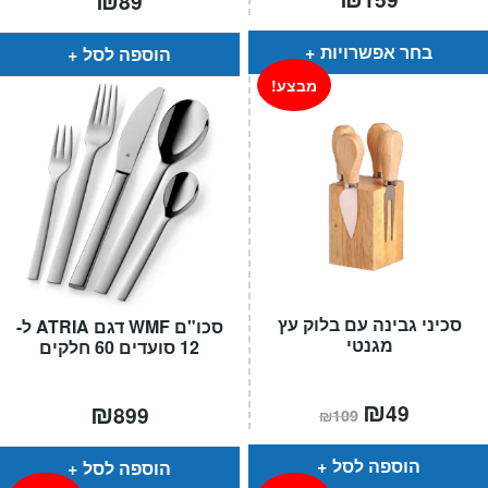
89
בחר אפשרויות
הוספה לסל
מבצע!
סכיני גבינה עם בלוק עץ
סכו"ם WMF דגם ATRIA ל-
מגנטי
12 סועדים 60 חלקים
המחיר
₪
המחיר
₪
49
899
₪
109
הנוכחי
המקורי
הוא:
היה:
₪109.
₪49.
הוספה לסל
הוספה לסל