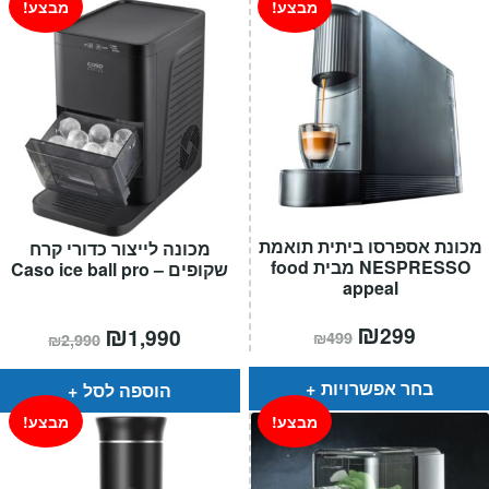
מבצע!
מבצע!
מכונת אספרסו ביתית תואמת
מכונה לייצור כדורי קרח
NESPRESSO מבית food
שקופים – Caso ice ball pro
appeal
המחיר
₪
המחיר
המחיר
₪
המחיר
299
1,990
₪
499
₪
2,990
הנוכחי
המקורי
הנוכחי
המקורי
הוא:
היה:
הוא:
היה:
₪499.
₪299.
₪2,990.
₪1,990.
בחר אפשרויות
הוספה לסל
מבצע!
מבצע!