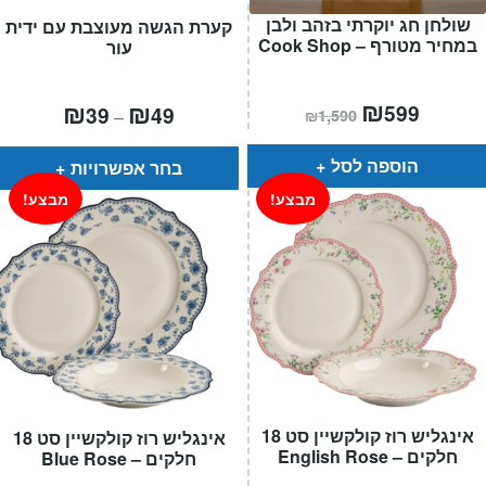
שולחן חג יוקרתי בזהב ולבן
קערת הגשה מעוצבת עם ידית
במחיר מטורף – Cook Shop
עור
המחיר
₪
המחיר
טווח
₪
₪
599
39
49
–
₪
1,590
הנוכחי
המקורי
מחירים:
הוא:
היה:
₪1,590.
₪599.
עד
הוספה לסל
בחר אפשרויות
מבצע!
מבצע!
אינגליש רוז קולקשיין סט 18
אינגליש רוז קולקשיין סט 18
חלקים – English Rose
חלקים – Blue Rose