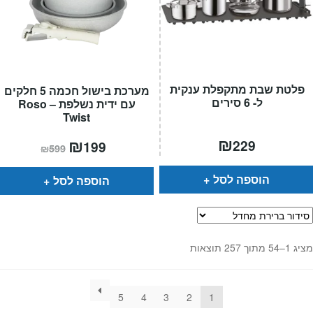
פלטת שבת מתקפלת ענקית
מערכת בישול חכמה 5 חלקים
ל- 6 סירים
עם ידית נשלפת – Roso
Twist
₪
המחיר
₪
המחיר
229
199
₪
599
הנוכחי
המקורי
הוא:
היה:
₪599.
₪199.
הוספה לסל
הוספה לסל
מציג 1–54 מתוך 257 תוצאות
5
4
3
2
1