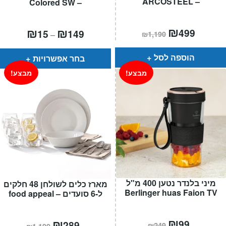
– ARCOSTEEL
– Colored SW
המחיר
₪
המחיר
טווח
₪
₪
499
15
149
–
₪
1,190
הנוכחי
המקורי
מחירים:
הוא:
היה:
₪1,190.
₪499.
עד
הוספה לסל
בחר אפשרויות
מבצע!
מבצע!
מיני בלנדר נטען 400 מ"ל
מארז כלים לשולחן 48 חלקים
Berlinger huas Faion TV
ל-6 סועדים – food appeal
המחיר
₪
המחיר
המחיר
₪
המחיר
99
289
₪
249