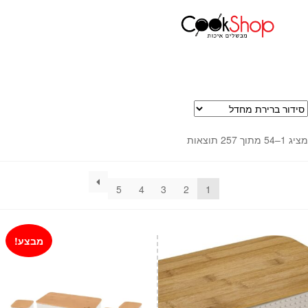
עמוד הבית
מוצרי מתנה
מתנות לחג
ראשי
חנות
כלי בישול
סירים
מחבתות
מציג 1–54 מתוך 257 תוצאות
כלי הגשה ואירוח
מוצרי חשמל למטבח
גאדג'טס וכלי מטבח
5
4
3
2
1
אחסון למטבח
סכינים
מבצע!
אפייה
קפה ותה
גיפט קארד
כלי בית