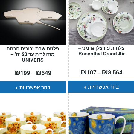
צלחות פורצלן גרמני –
פלטת שבת זכוכית חכמה
Rosenthal Grand Air
מודולרית עד 20 יח' –
UNIVERS
טווח
₪
₪
טווח
₪
₪
107
3,564
199
549
–
–
ירים:
מחירים:
עד
עד
בחר אפשרויות
בחר אפשרויות