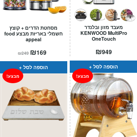
מעבד מזון ובלנדר
מסחטת הדרים + קוצץ
KENWOOD MultiPro
חשמלי באריזת מבצע food
OneTouch
appeal
₪
המחיר
₪
המחיר
949
169
₪
249
הנוכחי
המקורי
הוא:
היה:
₪249.
₪169.
הוספה לסל
הוספה לסל
מבצע!
מבצע!