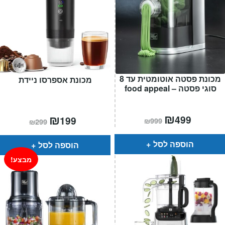
מכונת פסטה אוטומטית עד 8
מכונת אספרסו ניידת
סוגי פסטה – food appeal
המחיר
₪
המחיר
המחיר
₪
המחיר
499
199
₪
999
₪
299
הנוכחי
המקורי
הנוכחי
המקורי
הוא:
היה:
הוא:
היה:
₪999.
₪499.
₪299.
₪199.
הוספה לסל
הוספה לסל
מבצע!