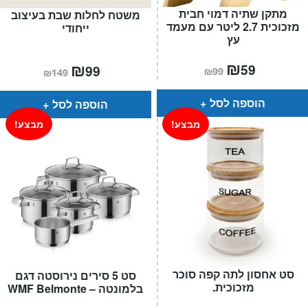
מתקן שתיה דמוי חבית
משטח לחלות שבת בעיצוב
מזכוכית 2.7 ליטר עם מעמד
ייחודי
עץ
המחיר
₪
המחיר
המחיר
₪
המחיר
59
99
₪
99
₪
149
הנוכחי
המקורי
הנוכחי
המקורי
הוא:
היה:
הוא:
היה:
₪99.
₪59.
₪149.
₪99.
הוספה לסל
הוספה לסל
מבצע!
מבצע!
סט אחסון לתה קפה סוכר
סט 5 סירים נירוסטה דגם
מזכוכית.
בלמונטה – WMF Belmonte