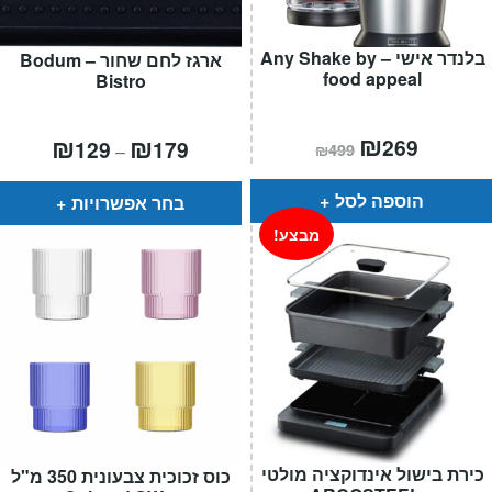
בלנדר אישי – Any Shake by
ארגז לחם שחור – Bodum
food appeal
Bistro
המחיר
₪
המחיר
טווח
₪
₪
269
129
179
–
₪
499
הנוכחי
המקורי
מחירים:
הוא:
היה:
₪499.
₪269.
עד
הוספה לסל
בחר אפשרויות
מבצע!
כירת בישול אינדוקציה מולטי
כוס זכוכית צבעונית 350 מ"ל