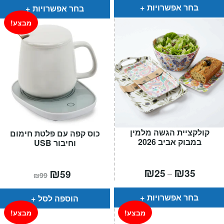
עד
עד
בחר אפשרויות
בחר אפשרויות
מבצע!
קולקציית הגשה מלמין
כוס קפה עם פלטת חימום
במבוק אביב 2026
וחיבור USB
טווח
₪
₪
המחיר
₪
המחיר
25
35
59
–
₪
99
מחירים:
הנוכחי
המקורי
הוא:
היה:
עד
₪99.
₪59.
בחר אפשרויות
הוספה לסל
מבצע!
מבצע!