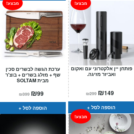
מבצע!
מבצע!
פותחן יין אלקטרוני עם ואקום
ערכת הגשה לבשרים סכין
ואביזר מזיגה.
שף + מזלג בשרים + בוצ'ר
מבית SOLTAM
המחיר
₪
המחיר
המחיר
₪
המחיר
149
99
₪
299
₪
399
הנוכחי
המקורי
הנוכחי
המקורי
הוא:
היה:
הוא:
היה:
₪299.
₪149.
₪399.
₪99.
הוספה לסל
הוספה לסל
מבצע!