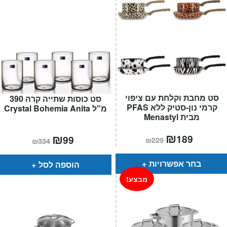
סט מחבת וקלחת עם ציפוי
סט כוסות שתייה קרה 390
קרמי נון-סטיק ללא PFAS
מ"ל Crystal Bohemia Anita
מבית Menastyl
המחיר
₪
המחיר
המחיר
₪
המחיר
189
99
₪
229
₪
334
הנוכחי
המקורי
הנוכחי
המקורי
הוא:
היה:
הוא:
היה:
₪229.
₪189.
₪334.
₪99.
בחר אפשרויות
הוספה לסל
מבצע!