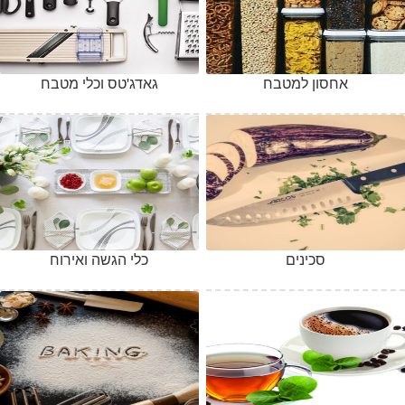
אחסון למטבח
גאדג'טס וכלי מטבח
סכינים
כלי הגשה ואירוח