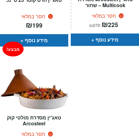
Multicook – שחור
חסר במלאי
חסר במלאי
המחיר
₪
המחיר
₪
225
199
₪
279
הנוכחי
המקורי
הוא:
היה:
₪279.
₪225.
מידע נוסף
מידע נוסף
מבצע!
טאג'ין מסדרת מולטי קוק
Arcosteel
חסר במלאי