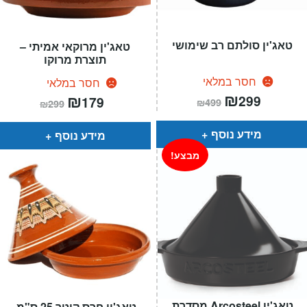
טאג'ין סולתם רב שימושי
טאג'ין מרוקאי אמיתי –
תוצרת מרוקו
חסר במלאי
חסר במלאי
המחיר
₪
המחיר
המחיר
₪
המחיר
299
179
₪
499
₪
299
הנוכחי
המקורי
הנוכחי
המקורי
הוא:
היה:
הוא:
היה:
₪499.
₪299.
₪299.
₪179.
מידע נוסף
מידע נוסף
מבצע!
טאג'ין Arcosteel מסדרת
טאג'ין חרס קוטר 25 ס"מ.