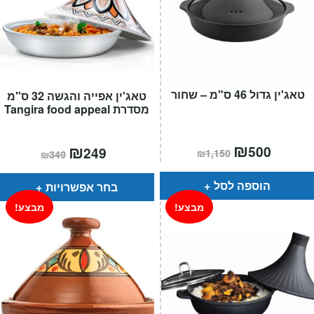
טאג'ין גדול 46 ס"מ – שחור
טאג'ין אפייה והגשה 32 ס"מ
מסדרת Tangira food appeal
המחיר
₪
המחיר
המחיר
₪
המחיר
500
249
₪
1,150
₪
349
הנוכחי
המקורי
הנוכחי
המקורי
הוא:
היה:
הוא:
היה:
₪1,150.
₪500.
₪349.
₪249.
הוספה לסל
בחר אפשרויות
מבצע!
מבצע!