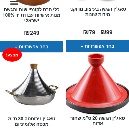
המותגים שלנו
טאג'ין הגשה בעיצוב מרוקני
כלי חרס לקונפי שום והגשת
חגים
מידות שונות
מנות אישיות עבודת יד 100%
מתנות לחנוכת בית
ישראלי
מתנות למטבח
טווח
₪
₪
₪
79
99
249
–
מחירים:
מתכונים שלכם
מאמרים
עד
בחר אפשרויות
בחר אפשרויות
עגלת קניות
מבצע!
תשלום
טאג'ין הגשה 20 ס"מ שחור
טאג'ין נירוסטה 30 ס"מ
אדום
מכסה אלומיניום