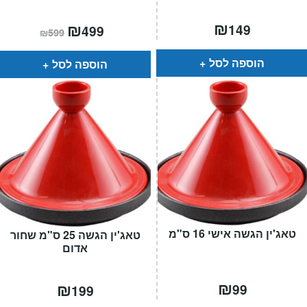
₪
המחיר
₪
המחיר
149
499
₪
599
הנוכחי
המקורי
הוא:
היה:
₪599.
₪499.
הוספה לסל
הוספה לסל
טאג'ין הגשה אישי 16 ס"מ
טאג'ין הגשה 25 ס"מ שחור
אדום
₪
₪
99
199