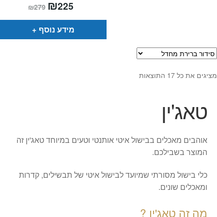
המחיר
₪
המחיר
225
₪
279
הנוכחי
המקורי
הוא:
היה:
₪279.
₪225.
מידע נוסף
מציגים את כל ⁦17⁩ התוצאות
טאג'ין
אוהבים מאכלים בבישול איטי אותנטי וטעים במיוחד טאג'ין זה
המוצר בשבילכם.
כלי בישול מסורתי שמיועד לבישול איטי של תבשילים, קדרות
ומאכלים שונים.
מה זה טאג'ין ?