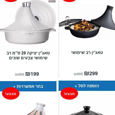
טאג'ין רב שימושי
טאג'ין יציקה 28 ס"מ רב
שימושי צבעים שונים
המחיר
₪
המחיר
המחיר
₪
המחיר
299
199
₪
499
₪
499
הנוכחי
המקורי
הנוכחי
המקורי
הוא:
היה:
הוא:
היה:
₪499.
₪299.
₪499.
₪199.
הוספה לסל
בחר אפשרויות
מבצע!
מבצע!