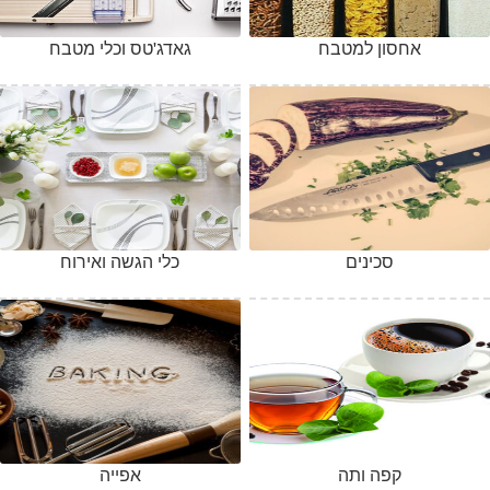
אחסון למטבח
גאדג'טס וכלי מטבח
סכינים
כלי הגשה ואירוח
קפה ותה
אפייה