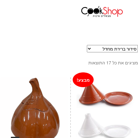
עמוד הבית
כלי בישול
טאג'ין
ראשי
חנות
כלי בישול
סירים
מחבתות
מציגים את כל ⁦17⁩ התוצאות
כלי הגשה ואירוח
מוצרי חשמל למטבח
מבצע!
גאדג'טס וכלי מטבח
אחסון למטבח
סכינים
אפייה
קפה ותה
גיפט קארד
כלי בית