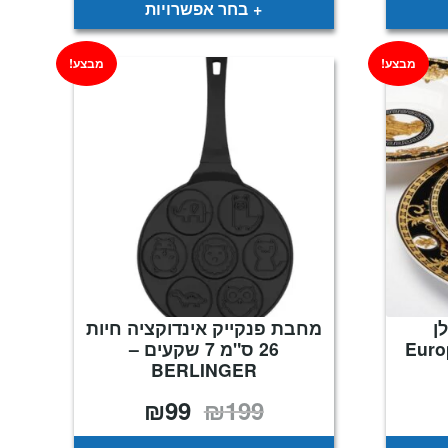
בחר אפשרויות
מבצע!
מבצע!
רצלן
מחבת פנקייק אינדוקציה חיות
Euro
26 ס"מ 7 שקעים –
BERLINGER
₪
99
₪
199
מחיר
המחיר
המחיר
נוכחי
המקורי
הנוכחי
וא:
היה:
הוא:
₪99.
₪199.
₪449