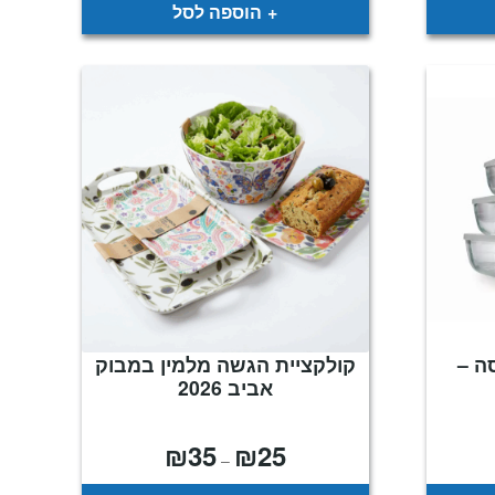
₪599.
₪1,590.
הוספה לסל
ה –
קולקציית הגשה מלמין במבוק
אביב 2026
₪
35
₪
25
וח
טווח
–
ירים:
מחירים: