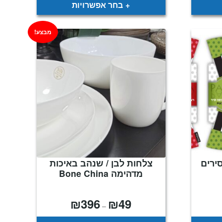
ד
עד
בחר אפשרויות
מבצע!
סירים
צלחות לבן / שנהב באיכות
מדהימה Bone China
₪
396
₪
49
טווח
–
מחירים:
עד