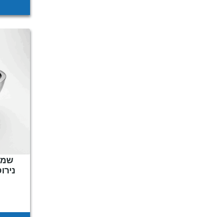
שמפנ
נירו