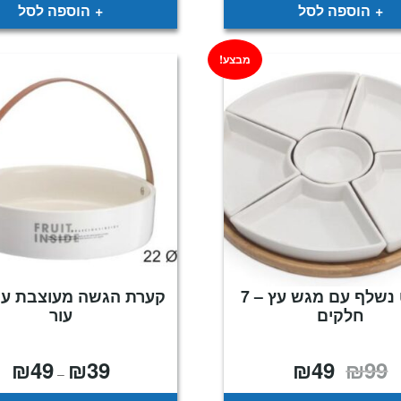
₪149.
₪299.
הוספה לסל
הוספה לסל
מבצע!
קברט נשלף עם מגש עץ – 7
קערת הגשה מעוצבת עם
חלקים
עור
₪
49
₪
39
₪
49
₪
99
המחיר
המחיר
טוו
–
המקורי
הנוכחי
מחי
היה:
הוא: