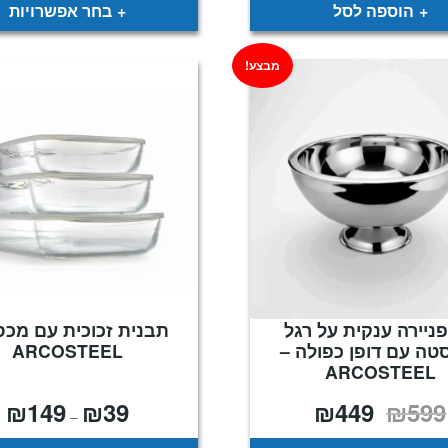
₪99.
₪49.
עד
הוספה לסל
בחר אפשרויות
מבצע!
יירה ענקית על רגל
תבנית זכוכית עם מכס
סטה עם דופן כפולה –
ARCOSTEEL
ARCOSTEEL
₪
149
₪
39
₪
449
₪
599
המחיר
המחיר
טו
–
המקורי
הנוכחי
מח
היה:
הוא: