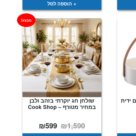
₪49.
₪109.
הוספה לסל
מבצע!
 ידית
שולחן חג יוקרתי בזהב ולבן
במחיר מטורף – Cook Shop
₪
599
₪
1,590
ח
המחיר
המחיר
רים:
המקורי
הנוכחי
היה:
הוא: