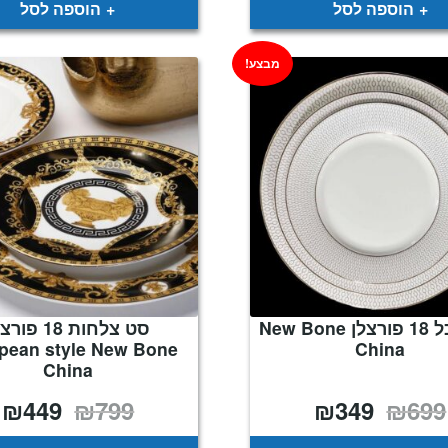
הוספה לסל
הוספה לסל
מבצע!
סט אוכל 18 פורצלן New Bone
סט צלחות 18 פו
pean style New Bone
China
China
₪
449
₪
799
₪
349
₪
699
המחיר
המחיר
המחיר
ה
המקורי
הנוכחי
המקורי
ה
היה:
הוא:
היה:
ה
.
₪799.
₪349.
₪699.