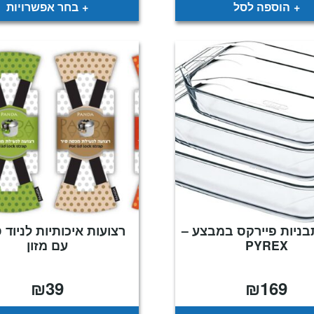
₪599.
₪449.
ע
הוספה לסל
בחר אפשרויות
 3 תבניות פיירקס במבצע –
רצועות איכותיות לניוד 
PYREX
עם מזון
₪
39
₪
169