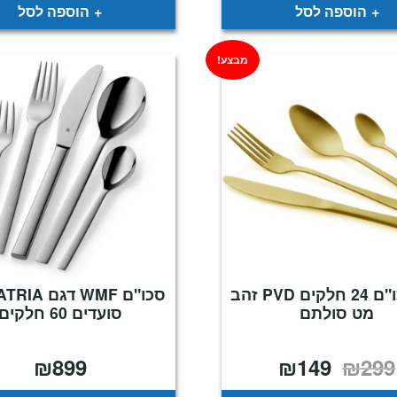
9.
₪199.
₪1,149.
₪1,320.
הוספה לסל
הוספה לסל
מבצע!
סט סכו"ם 24 חלקים PVD זהב
מט סולתם
סועדים 60 חלקים
₪
899
₪
149
₪
299
המחיר
המחיר
המקורי
הנוכחי
היה:
הוא: