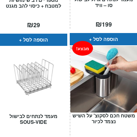
סו – וויד
למטבח + כיסוי להב מגנט
₪
₪
199
29
הוספה לסל
הוספה לסל
מבצע!
משטח חכם לסקוצ' על השיש
מעמד לנתחים לבישול
נצמד לכיור
SOUS-VIDE