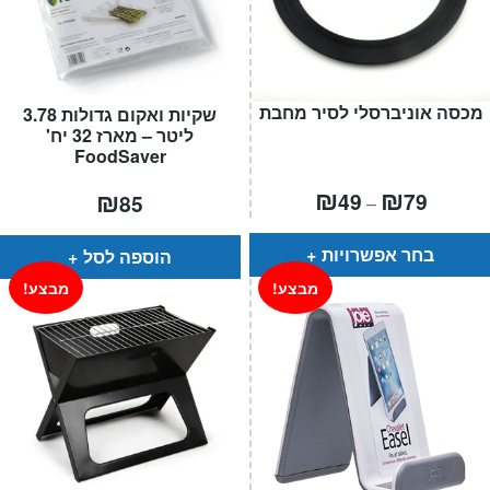
מכסה אוניברסלי לסיר מחבת
שקיות ואקום גדולות 3.78
ליטר – מארז 32 יח'
FoodSaver
טווח
₪
₪
₪
49
79
85
–
מחירים:
עד
בחר אפשרויות
הוספה לסל
מבצע!
מבצע!