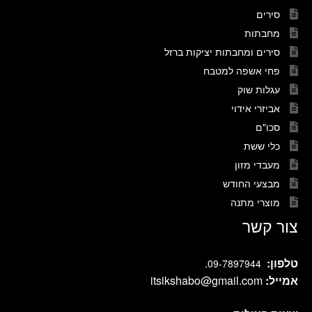
סירים
מחבתות
סירים ומחבתות יציקות ברזל
פחי אשפה למטבח
עגלות שוק
אביזרי אידוי
סכו"ם
כלי ששת
מעבדי מזון
מבצעי החודש
מוצרי מתנה
צור קשר
טלפון:
.
09-7897944
אמייל:
itsikshabo@gmail.com