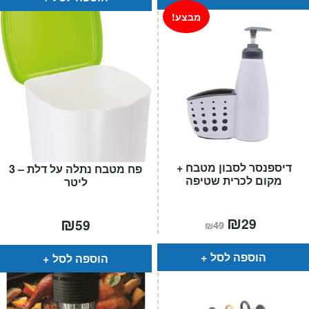
מבצע!
דיספנסר לסבון מטבח +
פח מטבח נתלה על דלת – 3
מקום לכרית שטיפה
ליטר
המחיר
₪
המחיר
₪
29
59
₪
49
הנוכחי
המקורי
הוא:
היה:
₪49.
₪29.
הוספה לסל
הוספה לסל