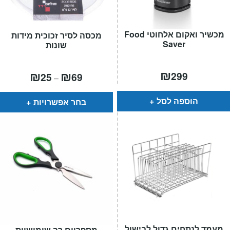
מכשיר ואקום אלחוטי Food
מכסה לסיר זכוכית מידות
Saver
שונות
₪
טווח
₪
₪
299
25
69
–
מחירים:
עד
הוספה לסל
בחר אפשרויות
מעמד לנתחים גדול לבישול
מספריים רב שימושיות