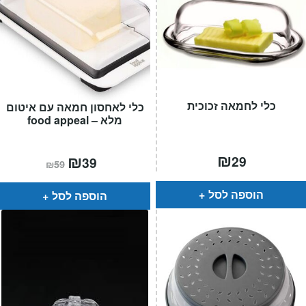
כלי לחמאה זכוכית
כלי לאחסון חמאה עם איטום
מלא – food appeal
₪
המחיר
₪
המחיר
29
39
₪
59
הנוכחי
המקורי
הוא:
היה:
₪59.
₪39.
הוספה לסל
הוספה לסל