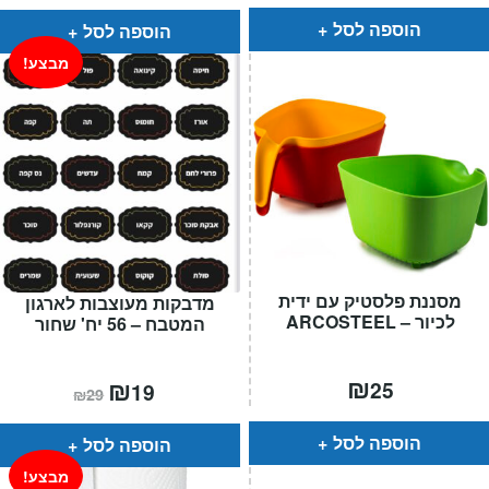
הוא:
היה:
₪49.
₪35.
הוספה לסל
הוספה לסל
מבצע!
מסננת פלסטיק עם ידית
מדבקות מעוצבות לארגון
לכיור – ARCOSTEEL
המטבח – 56 יח' שחור
₪
המחיר
₪
המחיר
25
19
₪
29
הנוכחי
המקורי
הוא:
היה:
₪29.
₪19.
הוספה לסל
הוספה לסל
מבצע!