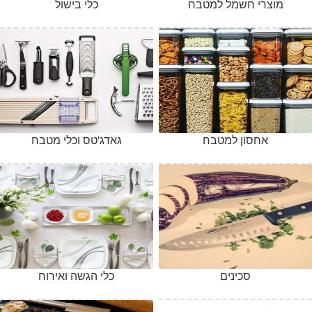
מוצרי חשמל למטבח
כלי בישול
אחסון למטבח
גאדג'טס וכלי מטבח
סכינים
כלי הגשה ואירוח