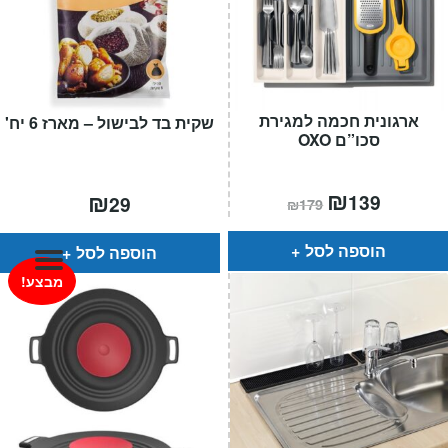
המותגים שלנו
חגים
מתנות לחנוכת בית
מתנות למטבח
ארגונית חכמה למגירת
מתכונים שלכם
שקית בד לבישול – מארז 6 יח'
סכו”ם OXO
מאמרים
עגלת קניות
המחיר
₪
המחיר
₪
139
29
תשלום
₪
179
הנוכחי
המקורי
הוא:
היה:
₪179.
₪139.
הוספה לסל
הוספה לסל
מבצע!