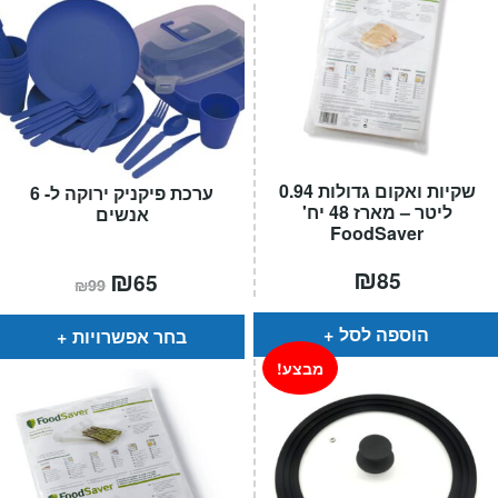
שקיות ואקום גדולות 0.94
ערכת פיקניק ירוקה ל- 6
ליטר – מארז 48 יח'
אנשים
FoodSaver
₪
המחיר
₪
המחיר
85
65
₪
99
הנוכחי
המקורי
הוא:
היה:
₪99.
₪65.
הוספה לסל
בחר אפשרויות
מבצע!