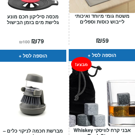
משטח גומי מיוחד ואיכותי
מכסה סיליקון חכם מונע
לייבוש כוסות וספלים
גלישת מים בזמן הבישול
₪
המחיר
₪
המחיר
59
79
₪
100
הנוכחי
המקורי
הוא:
היה:
₪100.
₪79.
הוספה לסל
הוספה לסל
מבצע!
אבני קרח לוויסקי Whiskey
מברשת חכמה לניקוי כלים –