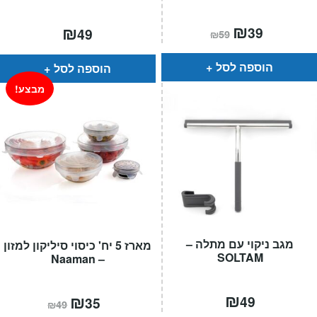
המחיר
₪
המחיר
₪
39
49
₪
59
הנוכחי
המקורי
הוא:
היה:
₪59.
₪39.
הוספה לסל
הוספה לסל
מבצע!
מגב ניקוי עם מתלה –
מארז 5 יח' כיסוי סיליקון למזון
SOLTAM
– Naaman
₪
המחיר
₪
המחיר
49
35
₪
49
הנוכחי
המקורי