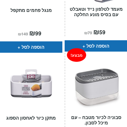
מעמד לטלפון נייד וטאבלט
מנגל פחמים מתקפל
עם בסיס מונע החלקה
המחיר
₪
המחיר
המחיר
₪
המחיר
59
99
₪
79
₪
149
הנוכחי
המקורי
הנוכחי
המקורי
הוא:
היה:
הוא:
היה:
₪79.
₪59.
₪149.
₪99.
הוספה לסל
הוספה לסל
מבצע!
סבוניה לכיור מטבח – עם
מתקן כיור לאחסון הספוג
מיכל לסבון.