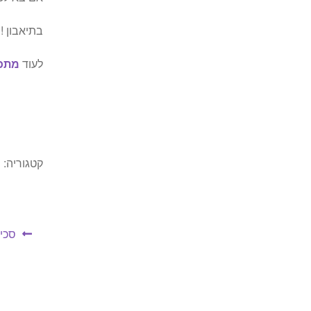
בתיאבון !
לעוד
מתכו
קטגוריה:
מ
ניווט
הפו
סכין
הקוד