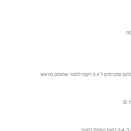
סה
קות לתנור שחומם מראש.
 😊
נור