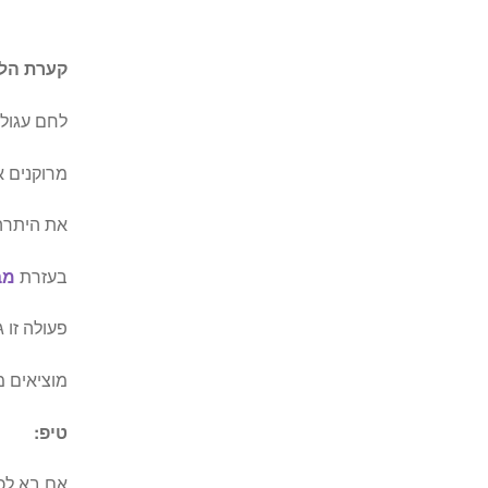
קערת הלח
לחם עגול
מרוקנים 
את היתרה 
בעזרת
מב
פעולה זו 
מוציאים 
טיפ:
אם בא לכם ק