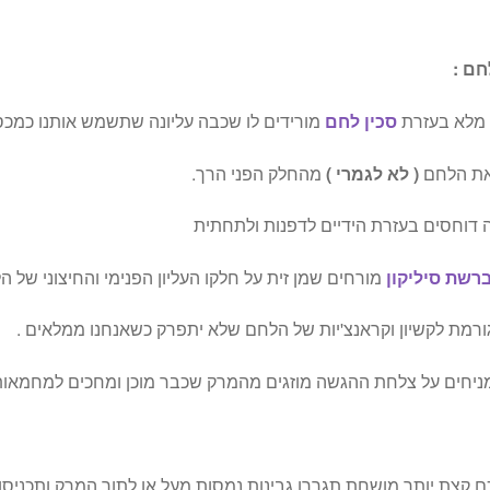
ם :
 מלא בעזרת
סכין לחם
מורידים לו שכבה עליונה שתשמש אותנו כמכ
את הלחם
( לא לגמרי )
מהחלק הפני הרך.
דוחסים בעזרת הידיים לדפנות ולתחתית
רשת סיליקון
מורחים שמן זית על חלקו העליון הפנימי והחיצוני של הלחם ומכניסים ל 3-4 ד
גורמת לקשיון וקראנצ'יות של הלחם שלא יתפרק כשאנחנו ממלאים .
מניחים על צלחת ההגשה מוזגים מהמרק שכבר מוכן ומחכים למחמאות
צת יותר מושחת תגררו גבינות נמסות מעל או לתוך המרק ותכניסו ל- 3-4 דקות נוספת לת