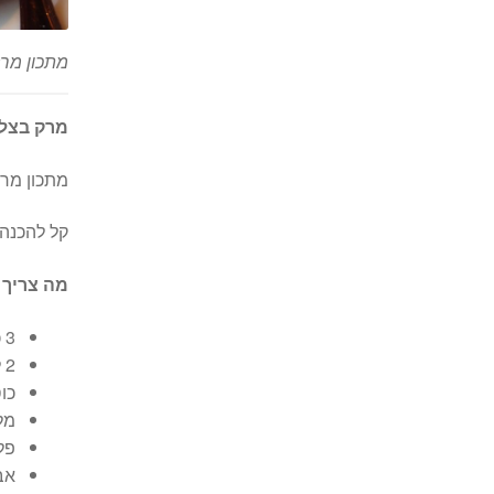
מתכון מר
מרק בצל 
מתכון מר
קל להכנה 
מה צריך 
3 כפות קמח
2 ליטר מים
כוס
מל
פל
אב