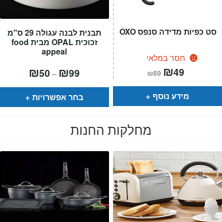
סט כפיות מדידה סנפס OXO
תבנית לבנה עגולה 29 ס"מ
זכוכית OPAL מבית food
appeal
חסר במלאי
המחיר
₪
המחיר
טווח
₪
₪
49
50
99
–
₪
59
הנוכחי
המקורי
מחירים:
הוא:
היה:
₪59.
₪49.
עד
מידע נוסף
בחר אפשרויות
מחלקות החנות