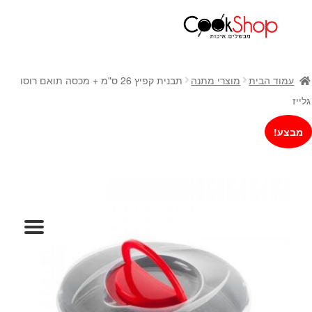
ראשי
חנות
עמוד הבית
מוצרי מתנה
תבנית קפיץ 26 ס"מ + מכסה תואם רוסו
כלי בישול
גלייז
סירים
מבצע!
מחבתות
כלי הגשה ואירוח
מוצרי חשמל למטבח
גאדג'טס וכלי מטבח
אחסון למטבח
סכינים
אפייה
קפה ותה
גיפט קארד
כלי בית