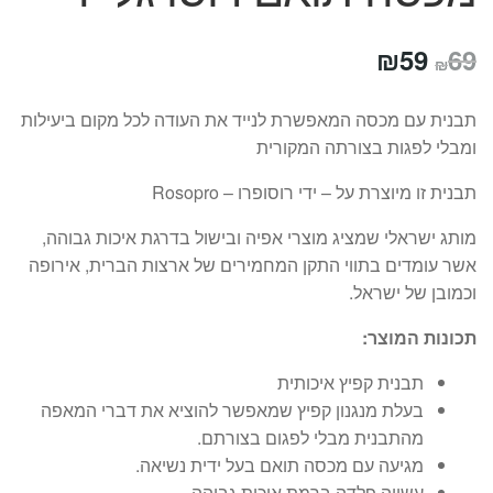
המחיר
המחיר
₪
59
69
₪
המקורי
הנוכחי
תבנית עם מכסה המאפשרת לנייד את העודה לכל מקום ביעילות
היה:
הוא:
ומבלי לפגות בצורתה המקורית
₪59.
₪69.
תבנית זו מיוצרת על – ידי רוסופרו – Rosopro
מותג ישראלי שמציג מוצרי אפיה ובישול בדרגת איכות גבוהה,
אשר עומדים בתווי התקן המחמירים של ארצות הברית, אירופה
וכמובן של ישראל.
תכונות המוצר:
תבנית קפיץ איכותית
בעלת מנגנון קפיץ שמאפשר להוציא את דברי המאפה
מהתבנית מבלי לפגום בצורתם.
מגיעה עם מכסה תואם בעל ידית נשיאה.
עשויה פלדה ברמת איכות גבוהה.