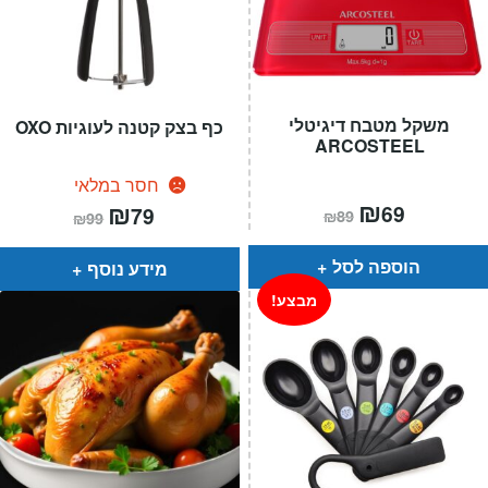
משקל מטבח דיגיטלי
כף בצק קטנה לעוגיות OXO
ARCOSTEEL
חסר במלאי
המחיר
₪
המחיר
המחיר
₪
המחיר
69
79
₪
89
₪
99
הנוכחי
המקורי
הנוכחי
המקורי
הוא:
היה:
הוא:
היה:
₪89.
₪69.
₪99.
₪79.
הוספה לסל
מידע נוסף
מבצע!