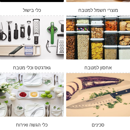
מוצרי חשמל למטבח
כלי בישול
אחסון למטבח
גאדג'טס וכלי מטבח
סכינים
כלי הגשה ואירוח