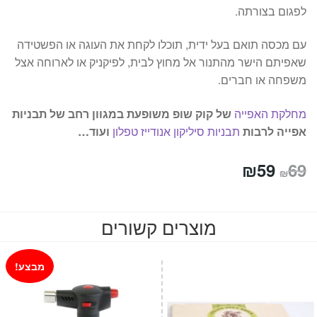
לפגום בצורתה.
עם מכסה תואם בעל ידית, תוכלו לקחת את העוגה או הפשטידה
שאפיתם הישר מהתנור אל מחוץ לבית, לפיקניק או לארוחה אצל
משפחה או חברים.
מחלקת האפייה
של קוק שופ משופעת במגוון רחב של תבניות
אפייה לרבות
תבניות סיליקון
אנודייז
טפלון
ועוד…
המחיר
המחיר
₪
59
69
₪
המקורי
הנוכחי
היה:
הוא:
מוצרים קשורים
₪59.
₪69.
מבצע!