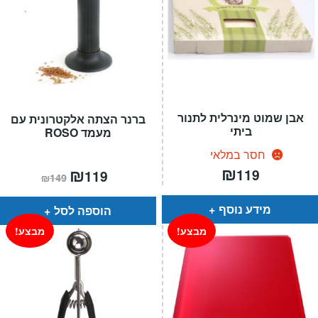
אבן שמוט מינרלית לתנור
ברנר הצתה אלקטרונית עם
ביתי
מעמד ROSO
חסר במלאי
₪
המחיר
₪
המחיר
119
119
₪
149
הנוכחי
המקורי
הוא:
היה:
₪149.
₪119.
מידע נוסף
הוספה לסל
מבצע!
מבצע!