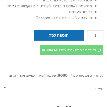
מתאימה לאופים חובבים ולקונדיטורים מקצוענים כאחד.
בקוטר 26 ס"מ.
מיוצרת על – ידי רוסופרו – Rosopro.
כמות
הוספה לסל
של
תבנית
קפיץ
להזמנות בירורים צלצלו עכשיו 09-7897944
26
ס"מ
+
מכסה
קטגוריות:
תבניות טפלון
,
ROSO
,
פעמון לעוגה
,
אפייה
,
מוצרי מתנה
תואם
רוסו
תיאור
גלייז