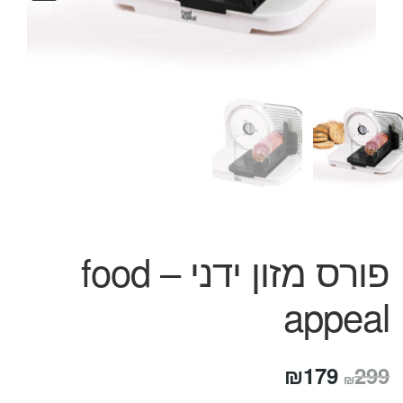
המותגים שלנו
חגים
מתנות לחנוכת בית
מתנות למטבח
מתכונים שלכם
מאמרים
עגלת קניות
תשלום
פורס מזון ידני – food
appeal
המחיר
המחיר
₪
179
299
₪