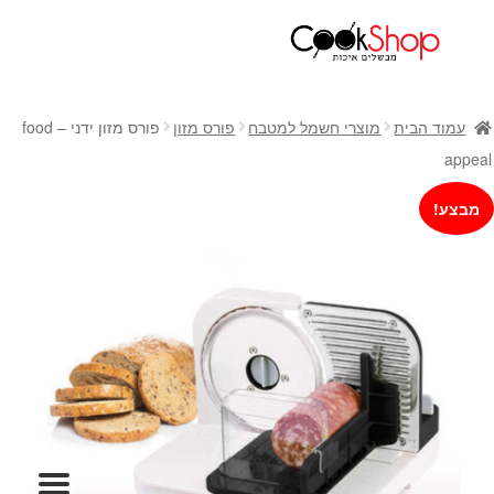
ראשי
חנות
עמוד הבית
מוצרי חשמל למטבח
פורס מזון
פורס מזון ידני – food
כלי בישול
appeal
סירים
מבצע!
מחבתות
כלי הגשה ואירוח
מוצרי חשמל למטבח
גאדג'טס וכלי מטבח
אחסון למטבח
סכינים
אפייה
קפה ותה
גיפט קארד
כלי בית