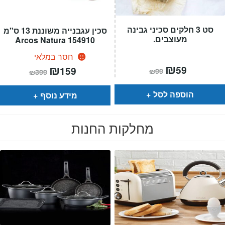
סט 3 חלקים סכיני גבינה
סכין עגבנייה משוננת 13 ס"מ
מעוצבים.
154910 Arcos Natura
חסר במלאי
המחיר
₪
המחיר
המחיר
₪
המחיר
59
159
₪
99
₪
399
הנוכחי
המקורי
הנוכחי
המקורי
הוא:
היה:
הוא:
היה:
₪99.
₪59.
₪399.
₪159.
הוספה לסל
מידע נוסף
מחלקות החנות