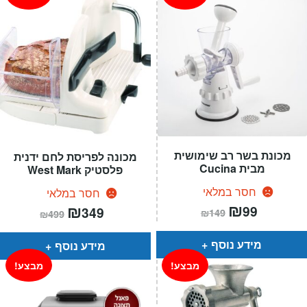
מכונת בשר רב שימושית
מכונה לפריסת לחם ידנית
מבית Cucina
פלסטיק West Mark
חסר במלאי
חסר במלאי
המחיר
₪
המחיר
המחיר
₪
המחיר
99
349
₪
149
₪
499
הנוכחי
המקורי
הנוכחי
המקורי
הוא:
היה:
הוא:
היה:
₪149.
₪99.
₪499.
₪349.
מידע נוסף
מידע נוסף
מבצע!
מבצע!