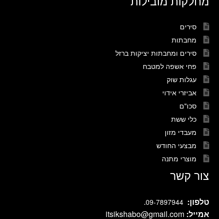
מחלקות מובילות
סירים
מחבתות
סירים ומחבתות יציקות ברזל
פחי אשפה למטבח
עגלות שוק
אביזרי אידוי
סכו"ם
כלי ששת
מעבדי מזון
מבצעי החודש
מוצרי מתנה
צור קשר
טלפון:
.
09-7897944
אמייל:
itsikshabo@gmail.com