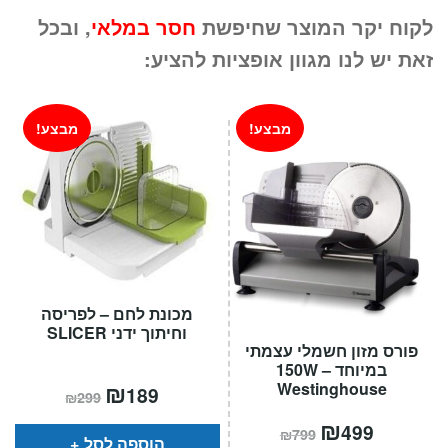
המקורי
הנוכחי
לקוח יקר המוצר שחיפשת
חסר במלאי
, ובכל
היה:
הוא:
זאת יש לנו מגוון אופציות להציע:
₪179.
₪299.
מבצע!
מבצע!
מכונת לחם – לפריסה
וחיתוך ידני SLICER
פורס מזון חשמלי עצמתי
במיוחד 150W –
המחיר
₪
המחיר
Westinghouse
189
₪
299
הנוכחי
המקורי
הוא:
היה:
המחיר
₪
המחיר
499
₪
799
₪299.
₪189.
הנוכחי
המקורי
הוספה לסל