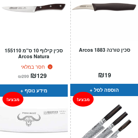
סכין טורנה 1883 Arcos
סכין קילוף 10 ס"מ 155110
Arcos Natura
חסר במלאי
₪
המחיר
₪
המחיר
19
129
₪
299
הנוכחי
המקורי
הוא:
היה:
₪299.
₪129.
הוספה לסל
מידע נוסף
מבצע!
מבצע!