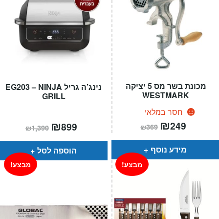
מכונת בשר מס 5 יציקה
נינג’ה גריל EG203 – NINJA
WESTMARK
GRILL
חסר במלאי
המחיר
₪
המחיר
המחיר
₪
המחיר
249
899
₪
369
₪
1,390
הנוכחי
המקורי
הנוכחי
המקורי
הוא:
היה:
הוא:
היה:
₪369.
₪249.
₪1,390.
₪899.
מידע נוסף
הוספה לסל
מבצע!
מבצע!