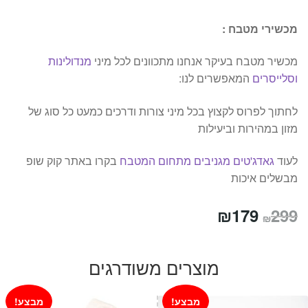
מכשירי מטבח :
מכשיר מטבח בעיקר אנחנו מתכוונים לכל מיני
מנדולינות
וסלייסרים
המאפשרים לנו:
לחתוך לפרוס לקצוץ בכל מיני צורות ודרכים כמעט כל סוג של
מזון במהירות וביעילות
לעוד
גאדג'טים מגניבים מתחום המטבח
בקרו באתר קוק שופ
מבשלים איכות
המחיר
המחיר
₪
179
299
₪
המקורי
הנוכחי
היה:
הוא:
מוצרים משודרגים
₪179.
₪299.
מבצע!
מבצע!