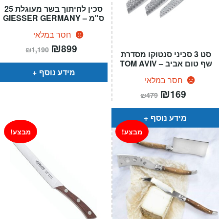
סכין לחיתוך בשר מעוגלת 25
ס"מ – GIESSER GERMANY
חסר במלאי
המחיר
₪
המחיר
899
₪
1,190
הנוכחי
המקורי
סט 3 סכיני סנטוקו מסדרת
הוא:
היה:
שף טום אביב – TOM AVIV
₪1,190.
₪899.
מידע נוסף
חסר במלאי
המחיר
₪
המחיר
169
₪
479
הנוכחי
המקורי
הוא:
היה:
₪479.
₪169.
מידע נוסף
מבצע!
מבצע!