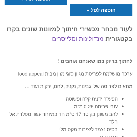
הוא:
היה:
₪799.
₪499.
הוספה לסל
לעוד מבחר מכשירי חיתוך למזונות שונים בקרו
בקטגורית
מנדולינות וסלייסרים
לחתוך בדיוק כמו שאנחנו אוהבים !
ערכה מושלמת לפריסת מגוון סוגי מזון מבית food appeal
מתאים לפריסה של: גבינות, נקניק, לחם, ירקות ועוד …
הפעלה ידנית קלה ופשוטה
עובי פריסה 0-26 מ"מ
להב משונן בקוטר 17 ס"מ חד במיוחד עשוי מפלדת אל
חלד
בסיס נצמד ליציבות מקסימלי
מגן ידיים