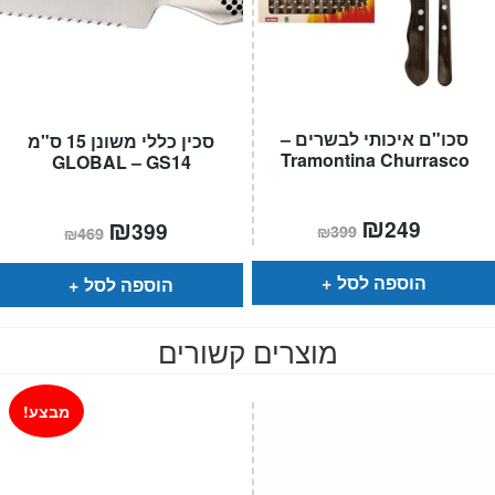
סכו"ם איכותי לבשרים –
סכין כללי משונן 15 ס"מ
Tramontina Churrasco
GLOBAL – GS14
המחיר
₪
המחיר
המחיר
₪
המחיר
249
399
₪
399
₪
469
הנוכחי
המקורי
הנוכחי
המקורי
הוא:
היה:
הוא:
היה:
₪399.
₪249.
₪469.
₪399.
הוספה לסל
הוספה לסל
מוצרים קשורים
מבצע!