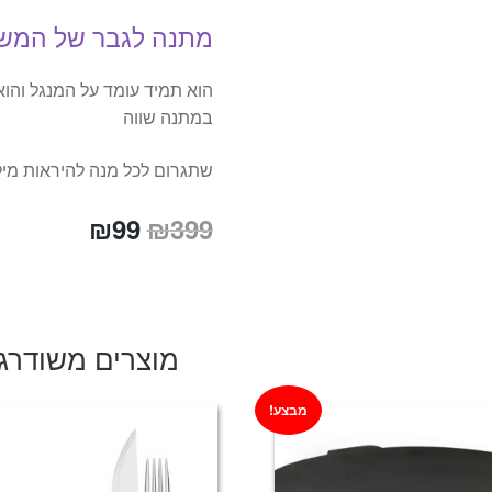
מתנה לגבר של המש
הוא תמיד עומד על המנגל והוא
במתנה שווה
שתגרום לכל מנה להיראות מילי
המחיר
המחיר
₪
99
₪
399
המקורי
הנוכחי
היה:
הוא:
₪99.
₪399.
מוצרים משודרג
מבצע!