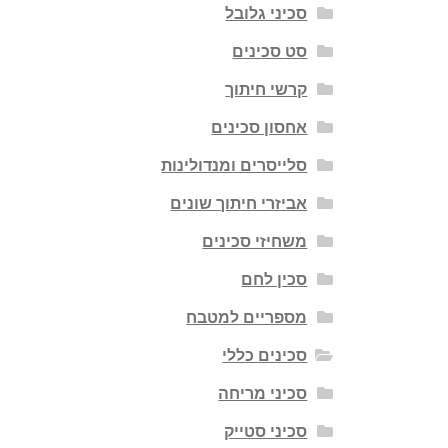
סכיני גלובל
סט סכינים
קרשי חיתוך
אחסון סכינים
סלייסרים ומנדולינות
אביזרי חיתוך שונים
משחיזי סכינים
סכין לחם
מספריים למטבח
סכינים כללי
סכיני מריחה
סכיני סטייק