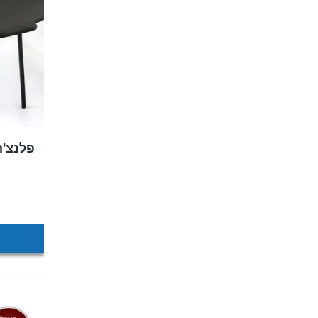
פלנצ'ה