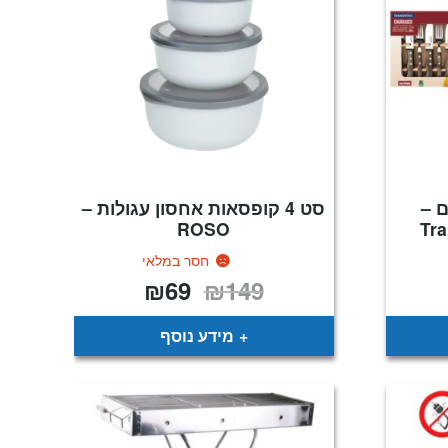
 –
סט 4 קופסאות אחסון עגולות –
ROSO
Tr
חסר במלאי
₪
69
₪
149
מחיר
המחיר
המחיר
נוכחי
המקורי
הנוכחי
וא:
היה:
הוא:
₪69.
₪149.
₪249
מידע נוסף