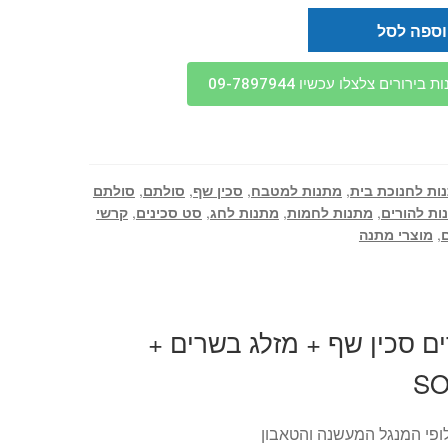
ספה לסל
בירורים צלצלו עכשיו 09-7897944
ות לחנוכת בית
,
מתנות למטבח
,
סכין שף
,
סולתם
,
סולתם
ות להורים
,
מתנות לחמות
,
מתנות לחג
,
סט סכינים
,
קרשי
ם
,
מוצרי מתנה
 סכין שף + מזלג בשרים +
ופי המנגל המעשנה והטאבון