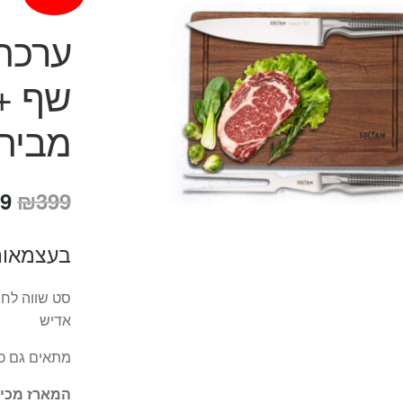
ערכת
שף + 
מבית LTAM
המ
9
₪
399
המ
בעצמאות
הי
9.
סט שווה לחי
אדיש
מתאים גם כפ
המארז מכיל