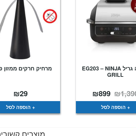
נינג’ה גריל EG203 – NINJA
מרחיק חרקים ממזון פ
GRILL
₪
29
₪
899
₪
1,39
המחיר
המחיר
המקורי
הנוכחי
היה:
הוא:
₪899.
₪1,390.
הוספה לסל
הוספה לסל
מוצרים קשורי