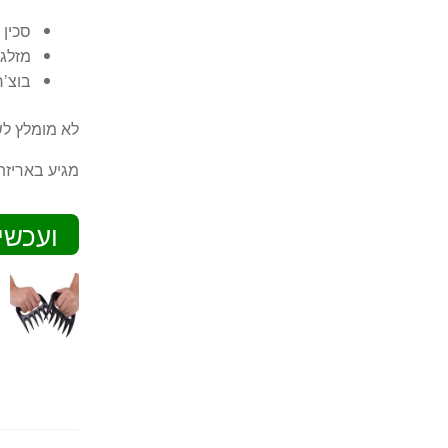
סכין שף 8″ 
מזלג בשר 
בוצ’ר עץ 
לא מומלץ ל
מגיע באריזת
ועכשי