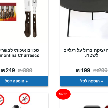
 יציקת ברזל על רגליים
סכו"ם איכותי לבשרים
לשטח.
amontina Churrasco
₪
249
₪
399
₪
199
₪
299
המחיר
המחיר
המחיר
ה
המקורי
הנוכחי
המקורי
ה
היה:
הוא:
היה:
ה
.
₪399.
₪199.
₪299.
הוספה לסל
הוספה לסל
מבצע!