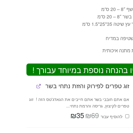
– 20 ס”מ
8″ – 20 ס”מ
שיטה 35*25*1.5 ס”מ
שטיפה במדיח
 מתנה איכותית
ו בהנחה נוספת במיוחד עבורך !
זוג טפרים לפירוק והזזת נתחי בשר
אם אתם חובבי בשר אתם חייבים את הגאדג'טס הזה ! זוג
טפרים לקיצוץ, גריסה והרמת נתחי...
₪
35
₪
69
המחיר
המחיר
להוסיף⁦⁩ עבור
המקורי
הנוכחי
היה:
הוא:
₪35.
₪69.