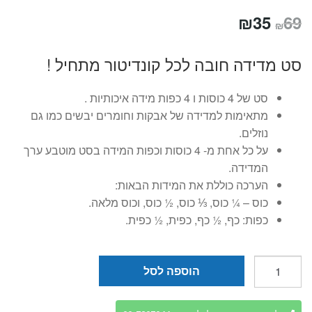
המחיר
המחיר
₪
35
69
₪
המקורי
הנוכחי
סט מדידה חובה לכל קונדיטור מתחיל !
היה:
הוא:
₪35.
₪69.
סט של 4 כוסות ו 4 כפות מידה איכותיות .
מתאימות למדידה של אבקות וחומרים יבשים כמו גם
נוזלים.
על כל אחת מ- 4 כוסות וכפות המידה בסט מוטבע ערך
המדידה.
הערכה כוללת את המידות הבאות:
כוס – ¼ כוס, ⅓ כוס, ½ כוס, וכוס מלאה.
כפות: כף, ½ כף, כפית, ½ כפית.
כמות
הוספה לסל
של
סט