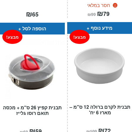
חסר במלאי
המחיר
₪
המחיר
₪
79
65
₪
99
הנוכחי
המקורי
הוא:
היה:
₪99.
₪79.
מידע נוסף
הוספה לסל
מבצע!
מבצע!
תבנית לקרם ברולה 12 ס"מ –
תבנית קפיץ 26 ס"מ + מכסה
מארז 6 יח'
תואם רוסו גלייז
המחיר
₪
המחיר
המחיר
₪
המחיר
72
59
₪
109
₪
69