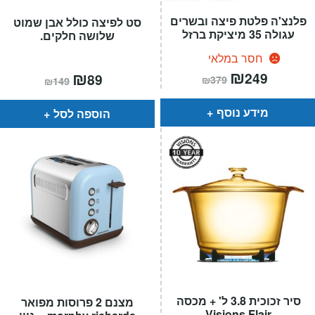
פלנצ'ה פלטת פיצה ובשרים
סט לפיצה כולל אבן שמוט
עגולה 35 מיציקת ברזל
שלושה חלקים.
חסר במלאי
המחיר
₪
המחיר
המחיר
₪
המחיר
249
89
₪
379
₪
149
הנוכחי
המקורי
הנוכחי
המקורי
הוא:
היה:
הוא:
היה:
₪379.
₪249.
₪149.
₪89.
מידע נוסף
הוספה לסל
סיר זכוכית 3.8 ל' + מכסה
מצנם 2 פרוסות מפואר
Visions Flair