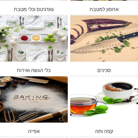
אחסון למטבח
גאדג'טס וכלי מטבח
סכינים
כלי הגשה ואירוח
קפה ותה
אפייה