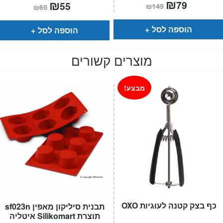
המחיר
₪
המחיר
המחיר
₪
המחיר
79
55
₪
149
₪
69
הנוכחי
המקורי
הנוכחי
המקורי
הוא:
היה:
הוא:
היה:
₪149.
₪79.
₪69.
₪55.
הוספה לסל
הוספה לסל
מוצרים קשורים
מבצע!
כף בצק קטנה לעוגיות OXO
תבנית סיליקון מאפין sf023n
תוצרת Silikomart איטליה