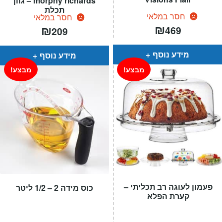
morphy richards – גוון
תכלת
חסר במלאי
חסר במלאי
₪
₪
469
209
מידע נוסף
מידע נוסף
מבצע!
מבצע!
פעמון לעוגה רב תכליתי –
כוס מידה 2 – 1/2 ליטר
קערת הפלא