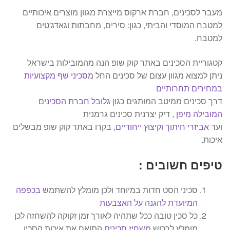
מעבר לסכינים, חברת ארקוס מייצרת מגוון מוצרים איכותיים
למטבח המוסדי והביתי, כגון: סירים, מחבתות וגאדג'טים
למטבח.
קטגוריית הסכינים באתר קוק שופ הנה מהמובילות בישראל
ניתן למצוא מגוון עצום של סכינים החל מ
סכיני שף מקצועיות
במחירים תחרותיים
דרך סכינים ממיטב המותגים כגון
גלובל חברת הסכינים
המובילה מיפן
, דיק יצרנית סכינים גרמנית
ועד
אביזרי חיתוך וקיצוץ ייחודיים
, בקרו באתר קוק שופ מבשלים
איכות.
טיפים חשובים :
סכיני הסט חדות במיוחד ולכן מומלץ להשתמש
בכפפה
המיועדת להגנה על האצבעות
כל סכין טובה ככל שתהיה לאורך זמן זקוקה להשחזה לכן
מומלץ לרכוש
משחיז סכינים
התואם את איכות הסכין