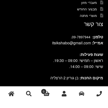
מעבדי מזון
מבצעי החודש
מוצרי מתנה
צור קשר
טלפון:
.
09-7897944
אמייל:
itsikshabo@gmail.com
שעות פעילות:
ראשון – חמישי: 09:00 – 19:30.
שישי: 09:00 – 14:00.
מיקום החנות:
בן גוריון 2 הרצליה
0
cook shop 2021 © אתר זה נבנה ועוצב על-ידי
|
db-design.co.il
אחסון
ע"י VANGUS
אתרים
חיפוש
חיפוש
עבור: