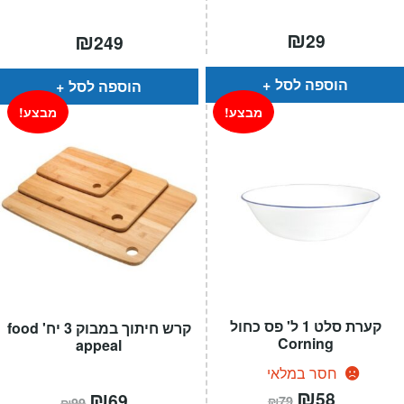
₪
₪
29
249
הוספה לסל
הוספה לסל
מבצע!
מבצע!
קערת סלט 1 ל' פס כחול
קרש חיתוך במבוק 3 יח' food
Corning
appeal
חסר במלאי
המחיר
₪
המחיר
המחיר
₪
המחיר
58
69
₪
79
₪
99