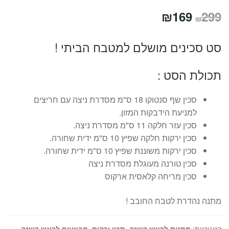
המחיר
המחיר
₪
169
299
₪
המקורי
הנוכחי
סט סכינים מושלם למטבח הביתי !
היה:
הוא:
₪169.
₪299.
תכולת הסט :
סכין שף סנטוקו 18 ס"מ מסדרת ניצה עם חריצים
למניעת הידבקות המזון.
סכין עזר חלקה 11 ס"מ מסדרת ניצה.
סכין ירקות חלקה שפיץ 10 ס"מ ידית שחורה.
סכין ירקות משוננת שפיץ 10 ס"מ ידית שחורה.
סכין טורנה מעוגלת מסדרת ניצה
סכין מריחה קלאסית ארקוס
מתנה נהדרת לטבח החובב !
קטגוריות:
מתנות לראש השנה
,
סכין ירקות
,
מבצעים לראש השנה
,