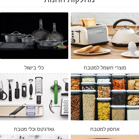
מוצרי חשמל למטבח
כלי בישול
אחסון למטבח
גאדג'טס וכלי מטבח