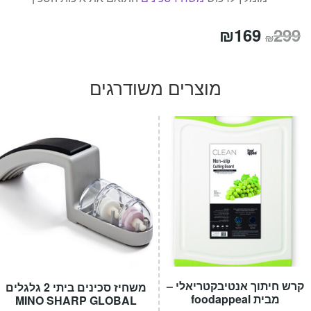
המחיר
המחיר
₪
169
299
₪
המקורי
הנוכחי
היה:
הוא:
מוצרים משודרגים
₪169.
₪299.
קרש חיתוך אנטיבקטריאלי –
משחיז סכינים ביתי 2 גלגלים
מבית foodappeal
MINO SHARP GLOBAL