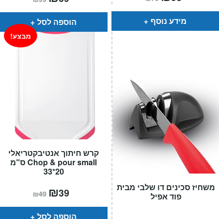
הנוכחי
המקורי
הנוכחי
המקורי
הוא:
היה:
הוא:
היה:
₪79.
₪58.
₪99.
₪69.
מידע נוסף
הוספה לסל
מבצע!
קרש חיתוך אנטיבקטריאלי
Chop & pour small ס"מ
20*33
משחיז סכינים דו שלבי מבית
המחיר
₪
המחיר
39
₪
49
פוד אפיל
הנוכחי
המקורי
הוא:
היה:
₪49.
₪39.
הוספה לסל