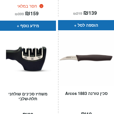
חסר במלאי
המחיר
₪
המחיר
המחיר
₪
המחיר
139
159
₪
219
₪
399
הנוכחי
המקורי
הנוכחי
המקורי
הוא:
היה:
הוא:
היה:
₪219.
₪139.
₪399.
₪159.
הוספה לסל
מידע נוסף
סכין טורנה 1883 Arcos
משחיז סכינים שולחני
תלת-שלבי
₪
₪
19