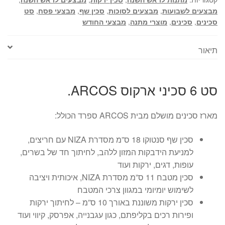
מבצעים לשבועות
,
מבצעים לסוכות
,
סכין שף
,
מבצעי פסח
,
סט
סכינים
,
סכינים
,
מוצרי מתנה
,
מבצעי החודש
תיאור
סט 6 סכיני ארקוס ARCOS.
מארז סכינים מושלם מבית ARCOS ספרד הכולל:
סכין שף סנטוקו 18 ס”מ מסדרת NIZA עם חריצים,
למניעת הידבקות המזון ללהב, לחיתוך חד של בשרים,
עופות, דגים, ירקות ועוד
סכין מטבח 11 ס”מ מסדרת NIZA, איכותית ויציבה
לשימוש יומיומי במגוון צרכי המטבח
סכין ירקות משוננת באורך 10 ס”מ – לחיתוך ירקות
ופירות רכים בקליפתם, כגון עגבנייה, אפרסק, קיווי ועוד