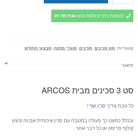
של
סט
3
להזמנות בירורים צלצלו עכשיו 09-7897944
סכינים
מבית
ARCOS
קטגוריות:
סט סכינים
,
סכינים
,
מוצרי מתנה
,
מבצעי החודש
תיאור
סט 3 סכינים מבית ARCOS
כל טבח צריך
סכין שף
!
ובכלל כמעט כך פעולה במטבח עם סכין איכותית אם זה קיצוץ
קילוף פריסה או כל דבר אחר