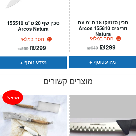
סכין סנטוקו 18 ס"מ עם
סכין שף 20 ס"מ 155510
חריצים 155810 Arcos
Arcos Natura
Natura
חסר במלאי
חסר במלאי
המחיר
₪
המחיר
המחיר
₪
המחיר
299
299
₪
649
₪
599
הנוכחי
המקורי
הנוכחי
המקורי
הוא:
היה:
הוא:
היה:
₪649.
₪299.
₪599.
₪299.
מידע נוסף
מידע נוסף
מוצרים קשורים
מבצע!