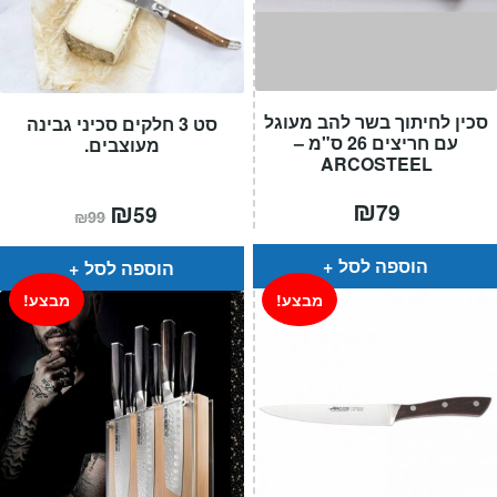
סכין לחיתוך בשר להב מעוגל
סט 3 חלקים סכיני גבינה
עם חריצים 26 ס"מ –
מעוצבים.
ARCOSTEEL
₪
המחיר
₪
המחיר
79
59
₪
99
הנוכחי
המקורי
הוא:
היה:
₪99.
₪59.
הוספה לסל
הוספה לסל
מבצע!
מבצע!