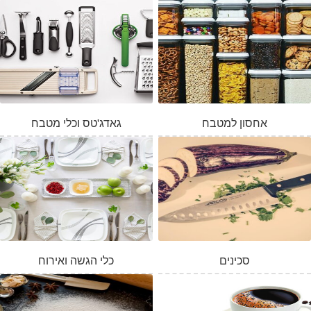
אחסון למטבח
גאדג'טס וכלי מטבח
סכינים
כלי הגשה ואירוח