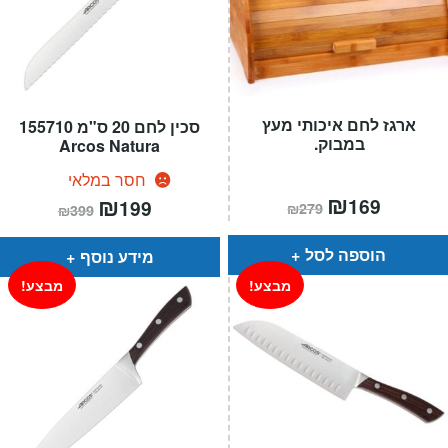
ארגז לחם איכותי מעץ
סכין לחם 20 ס"מ 155710
במבוק.
Arcos Natura
חסר במלאי
המחיר
₪
המחיר
המחיר
₪
המחיר
169
199
₪
279
₪
399
הנוכחי
המקורי
הנוכחי
המקורי
הוא:
היה:
הוא:
היה:
₪279.
₪169.
₪399.
₪199.
הוספה לסל
מידע נוסף
מבצע!
מבצע!