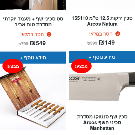
סכין ירקות 12.5 ס"מ 155110
סט סכיני שף + מעמד יוקרתי
Arcos Natura
מסדרת טום אביב
חסר במלאי
חסר במלאי
המחיר
₪
המחיר
המחיר
₪
המחיר
149
549
₪
399
₪
799
הנוכחי
המקורי
הנוכחי
המקורי
הוא:
היה:
הוא:
היה:
₪399.
₪149.
₪799.
₪549.
מידע נוסף
מידע נוסף
מבצע!
מבצע!
סכין שף סנטוקו מסדרת
סכיני השף Arcos
Manhattan