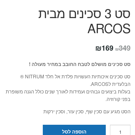
סט 3 סכינים מבית
ARCOS
המחיר
המחיר
₪
169
349
₪
המקורי
הנוכחי
סט סכינים מושלם לטבח החובב במחיר מעולה !
היה:
הוא:
סט סכינים איכותיות העשויות פלדת אל חלד NITRUM ®
₪169.
₪349.
הבלעדית לARCOS.
בעלות ביצועים גבוהים ועמידות לאורך שנים כולל הגנה משופרת
בפני קורוזיה.
הסט מגיע עם סכין שף, סכין עזר, וסכין ירקות
כמות
הוספה לסל