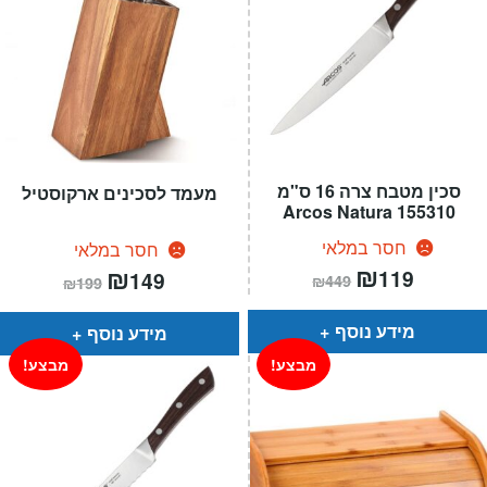
סכין מטבח צרה 16 ס"מ
מעמד לסכינים ארקוסטיל
155310 Arcos Natura
חסר במלאי
חסר במלאי
המחיר
₪
המחיר
המחיר
₪
המחיר
119
149
₪
449
₪
199
הנוכחי
המקורי
הנוכחי
המקורי
הוא:
היה:
הוא:
היה:
₪449.
₪119.
₪199.
₪149.
מידע נוסף
מידע נוסף
מבצע!
מבצע!