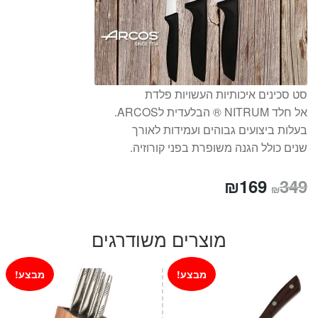
סט סכינים איכותיות העשויות פלדת
אל חלד NITRUM ® הבלעדית לARCOS.
בעלות ביצועים גבוהים ועמידות לאורך
שנים כולל הגנה משופרת בפני קורוזיה.
המחיר
המחיר
₪
169
349
₪
המקורי
הנוכחי
היה:
הוא:
מוצרים משודרגים
₪169.
₪349.
מבצע!
מבצע!