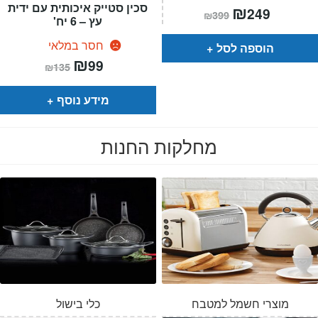
סכין סטייק איכותית עם ידית
המחיר
₪
המחיר
249
₪
399
הנוכחי
המקורי
עץ – 6 יח'
הוא:
היה:
₪399.
₪249.
חסר במלאי
הוספה לסל
המחיר
₪
המחיר
99
₪
135
הנוכחי
המקורי
הוא:
היה:
₪135.
₪99.
מידע נוסף
מחלקות החנות
מוצרי חשמל למטבח
כלי בישול