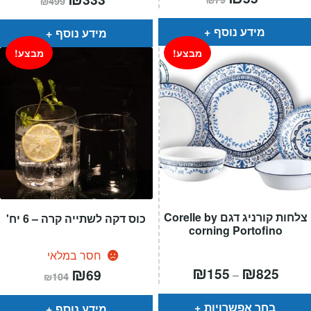
₪
499
הנוכחי
המקורי
הנוכחי
המקורי
הוא:
היה:
הוא:
היה:
₪79.
₪55.
₪499.
₪333.
מידע נוסף
מידע נוסף
מבצע!
מבצע!
צלחות קורניג דגם Corelle by
כוס דקה לשתייה קרה – 6 יח'
corning Portofino
חסר במלאי
טווח
₪
₪
המחיר
₪
המחיר
155
825
69
–
₪
104
חירים:
הנוכחי
המקורי
הוא:
היה:
עד
₪104.
₪69.
בחר אפשרויות
מידע נוסף