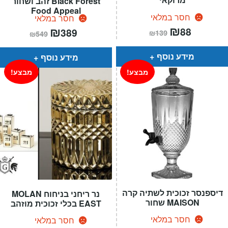
Black Forest זהב ושחור
Food Appeal
חסר במלאי
חסר במלאי
המחיר
₪
המחיר
המחיר
₪
המחיר
88
389
₪
139
₪
549
הנוכחי
המקורי
הנוכחי
המקורי
הוא:
היה:
הוא:
היה:
₪139.
₪88.
₪549.
₪389.
מידע נוסף
מידע נוסף
מבצע!
מבצע!
דיספנסר זכוכית לשתיה קרה
נר ריחני בניחוח MOLAN
MAISON שחור
EAST בכלי זכוכית מוזהב
חסר במלאי
חסר במלאי