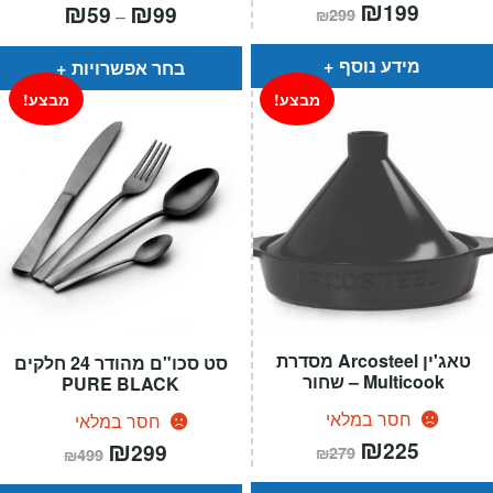
המחיר
₪
המחיר
טווח
₪
₪
199
59
99
–
₪
299
הנוכחי
המקורי
מחירים:
הוא:
היה:
₪299.
₪199.
עד
מידע נוסף
בחר אפשרויות
מבצע!
מבצע!
טאג'ין Arcosteel מסדרת
סט סכו"ם מהודר 24 חלקים
Multicook – שחור
PURE BLACK
חסר במלאי
חסר במלאי
המחיר
₪
המחיר
המחיר
₪
המחיר
225
299
₪
279
₪
499
הנוכחי
המקורי
הנוכחי
המקורי
הוא:
היה:
הוא:
היה: