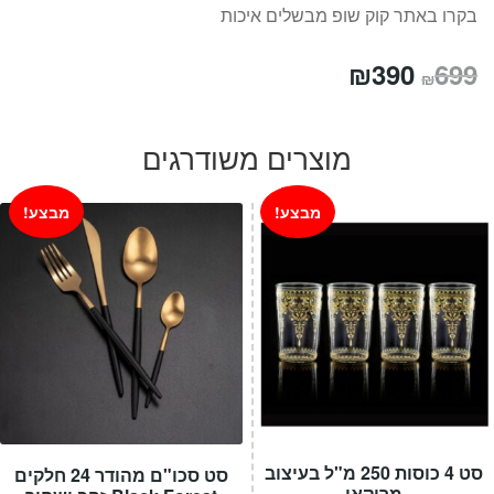
בקרו באתר קוק שופ מבשלים איכות
המחיר
המחיר
₪
390
699
₪
המקורי
הנוכחי
היה:
הוא:
מוצרים משודרגים
₪390.
₪699.
מבצע!
מבצע!
סט 4 כוסות 250 מ"ל בעיצוב
סט סכו"ם מהודר 24 חלקים
מרוקאי