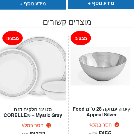
₪279.
₪225.
₪499.
₪299.
מידע נוסף
מידע נוסף
מוצרים קשורים
מבצע!
מבצע!
קערה עמוקה 28 ס"מ Food
סט 12 חלקים דגם
Appeal Silver
CORELLE® – Mystic Gray
חסר במלאי
חסר במלאי
המחיר
₪
המחיר
המחיר
₪
המחיר
55
333
₪
79