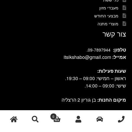
מעבדי מזון
מבצעי החודש
מוצרי מתנה
צור קשר
טלפון:
.
09-7897944
אמייל:
itsikshabo@gmail.com
שעות פעילות:
ראשון – חמישי: 09:00 – 19:30.
שישי: 09:00 – 14:00.
מיקום החנות:
בן גוריון 2 הרצליה
0
cook shop 2021 © אתר זה נבנה ועוצב על-ידי
|
db-design.co.il
אחסון
ע"י VANGUS
אתרים
חיפוש
חיפוש