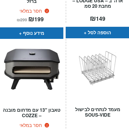
ארה"ב – LODGE USA –
ברזל
מחבת 20 סמ
חסר במלאי
₪
המחיר
₪
המחיר
149
199
₪
299
הנוכחי
המקורי
הוא:
היה:
₪299.
₪199.
הוספה לסל
מידע נוסף
מעמד לנתחים לבישול
טאבון 13″ עם מדחום מובנה
SOUS-VIDE
– COZZE
חסר במלאי