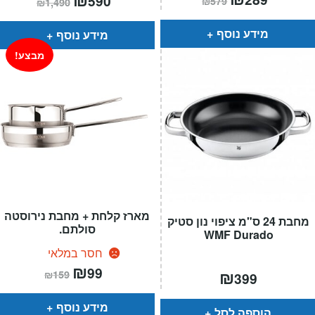
590
₪
579
₪
1,490
הנוכחי
המקורי
הנוכחי
המקורי
הוא:
היה:
הוא:
היה:
₪579.
₪289.
₪1,490.
₪590.
מידע נוסף
מידע נוסף
מבצע!
מארז קלחת + מחבת נירוסטה
מחבת 24 ס"מ ציפוי נון סטיק
סולתם.
WMF Durado
חסר במלאי
המחיר
₪
המחיר
99
₪
₪
159
399
הנוכחי
המקורי
הוא:
היה:
₪159.
₪99.
מידע נוסף
הוספה לסל