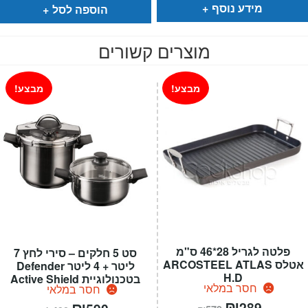
מידע נוסף
הוספה לסל
מוצרים קשורים
מבצע!
מבצע!
פלטה לגריל 28*46 ס"מ
סט 5 חלקים – סירי לחץ 7
אטלס ARCOSTEEL ATLAS
ליטר + 4 ליטר Defender
H.D
בטכנולוגיית Active Shield
חסר במלאי
חסר במלאי
המחיר
₪
המחיר
המחיר
₪
המחיר
289