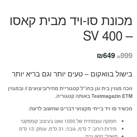
מכונת סו-ויד מבית קאסו
– 400 SV
המחיר
המחיר
₪
649
999
₪
המקורי
הנוכחי
בישול בוואקום – טעים יותר וגם בריא יותר
היה:
הוא:
₪649.
₪999.
זוכה מגזין בית וגן בחו"ל קטגוריית מחיר/ביצועים // ובמגזין
Testmagazin ETM באותה קטגוריה.
מכשיר סו ויד בייתי מקצועי דברים שחשוב לדעת:
תפוקה עוצמתית של 1000 וואט בעיצוב קומפקטי
מידות:רוחב: 7 ס”מ, גובה: 31 ס”מ, עומק: 13 ס”מ
משקל: 900 גרם