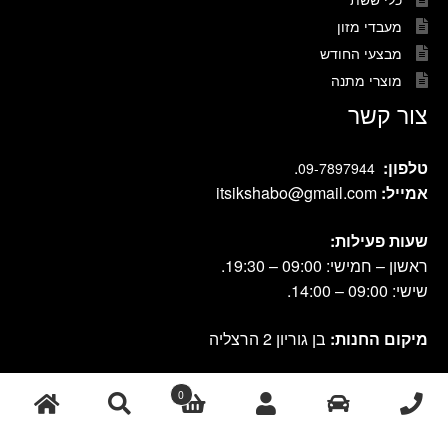
מעבדי מזון
מבצעי החודש
מוצרי מתנה
צור קשר
טלפון:
.
09-7897944
אמייל:
itsikshabo@gmail.com
שעות פעילות:
ראשון – חמישי: 09:00 – 19:30.
שישי: 09:00 – 14:00.
מיקום החנות:
בן גוריון 2 הרצליה
0
cook shop 2021 © אתר זה נבנה ועוצב על-ידי
|
db-design.co.il
אחסון
ע"י VANGUS
אתרים
חיפוש
חיפוש