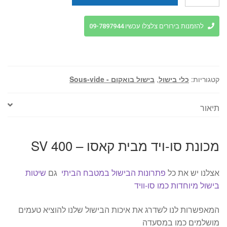
של
מכונת
סו-ויד
להזמנות בירורים צלצלו עכשיו 09-7897944
מבית
קאסו
-
400
קטגוריות:
כלי בישול
,
בישול בואקום - Sous-vide
SV
תיאור
מכונת סו-ויד מבית קאסו – 400 SV
אצלנו יש את כל
פתרונות הבישול במטבח הביתי
גם
שיטות
בישול מיוחדות כמו סו-וויד
המאפשרות לנו לשדרג את איכות הבישול שלנו להוציא טעמים
מושלמים כמו במסעדה