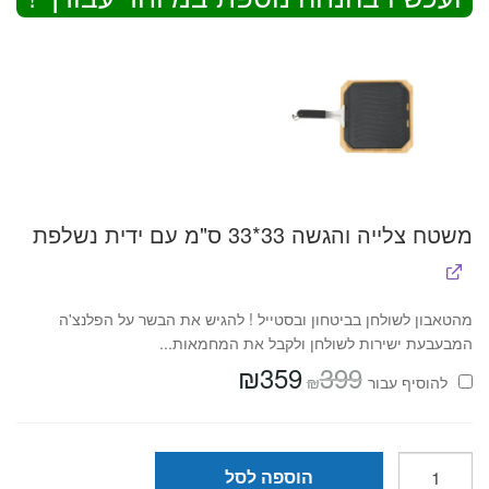
משטח צלייה והגשה 33*33 ס"מ עם ידית נשלפת
מהטאבון לשולחן בביטחון ובסטייל ! להגיש את הבשר על הפלנצ'ה
המבעבעת ישירות לשולחן ולקבל את המחמאות...
₪
359
399
המחיר
המחיר
₪
להוסיף⁦⁩ עבור
המקורי
הנוכחי
היה:
הוא:
₪359.
₪399.
כמות
הוספה לסל