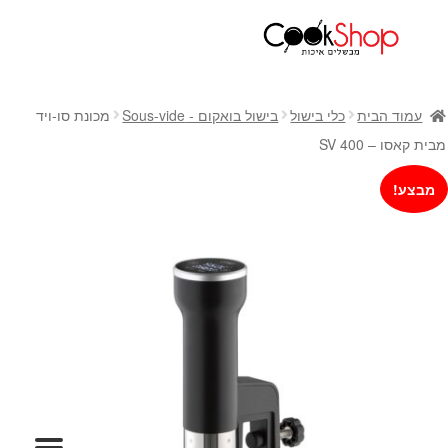
ראשי
חנות
עמוד הבית
כלי בישול
בישול בואקום - Sous-vide
מכונת סו-ויד
כלי בישול
מבית קאסו – 400 SV
סירים
מבצע!
מחבתות
כלי הגשה ואירוח
מוצרי חשמל למטבח
גאדג'טס וכלי מטבח
אחסון למטבח
סכינים
אפייה
קפה ותה
גיפט קארד
כלי בית