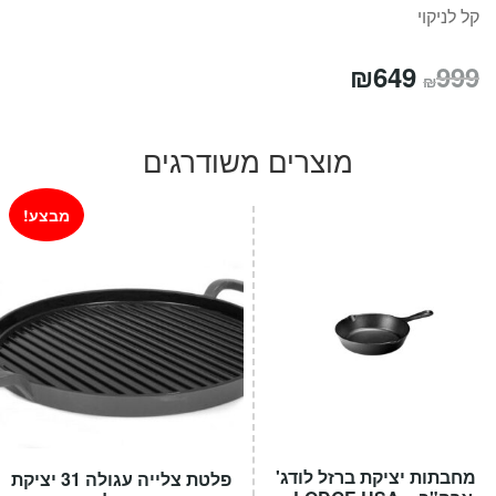
קל לניקוי
המחיר
המחיר
₪
649
999
₪
המקורי
הנוכחי
היה:
הוא:
מוצרים משודרגים
₪649.
₪999.
מבצע!
מחבתות יציקת ברזל לודג'
פלטת צלייה עגולה 31 יציקת