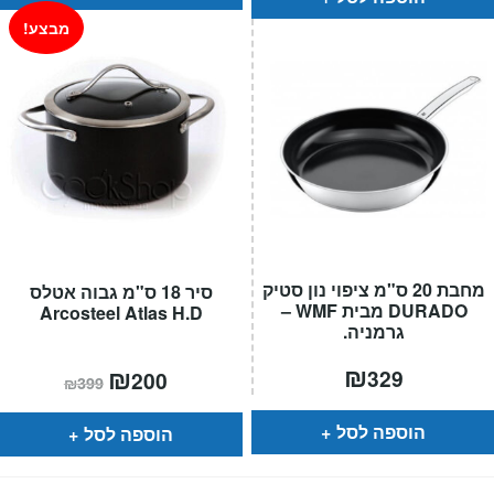
מבצע!
מחבת 20 ס"מ ציפוי נון סטיק
סיר 18 ס"מ גבוה אטלס
DURADO מבית WMF –
Arcosteel Atlas H.D
גרמניה.
₪
המחיר
₪
המחיר
329
200
₪
399
הנוכחי
המקורי
הוא:
היה:
₪399.
₪200.
הוספה לסל
הוספה לסל