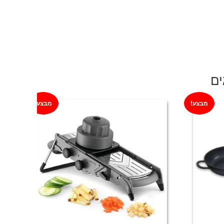
ם:
ים
מבצע!
מבצע!