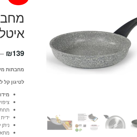
מחבת 
איטליה – a
₪
139
–
מחבתות מעולות עם 
לטיגון קל 
מידות לבחירה: 
ציפוי Magma Tech Plus חדשני וללא OA
תחתי
ידית 
ניתן 
מתאים