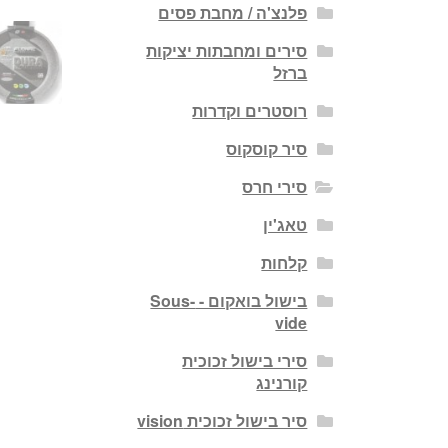
פלנצ'ה / מחבת פסים
סירים ומחבתות יציקות
ברזל
רוסטרים וקדרות
סיר קוסקוס
סירי חרס
טאג'ין
קלחות
בישול בואקום - Sous-
vide
סירי בישול זכוכית
קורנינג
סיר בישול זכוכית vision