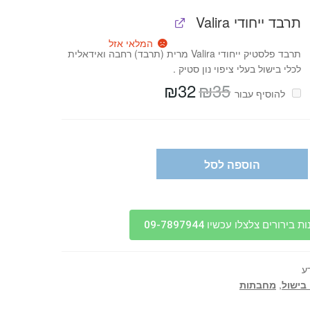
תרבד ייחודי Valira
המלאי אזל
תרבד פלסטיק ייחודי Valira מרית (תרבד) רחבה ואידאלית
לכלי בישול בעלי ציפוי נון סטיק .
₪
32
₪
35
המחיר
המחיר
להוסיף⁦⁩ עבור
המקורי
הנוכחי
היה:
הוא:
₪32.
₪35.
הוספה לסל
בירורים צלצלו עכשיו 09-7897944
ע
 בישול
,
מחבתות