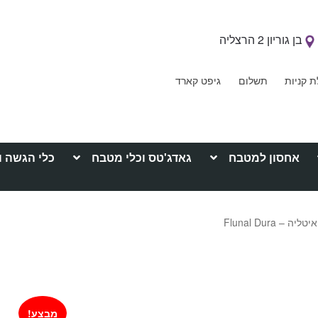
בן גוריון 2 הרצליה
ת קניות
תשלום
גיפט קארד
אחסון למטבח
גאדג'טס וכלי מטבח
כלי הגשה ו
 Flunal Dura
מבצע!