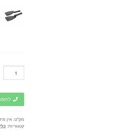
כמות
של
מחבת
נון
סטיק
להזמנות 
תוצרת
איטליה
מק"ט:
אין מיד
-
קטגוריות:
כלי
Flunal