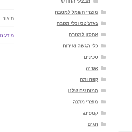
מבצעי החודש
מוצרי חשמל למטבח
תיאור
גאדג'טס וכלי מטבח
אחסון למטבח
מידע נו
כלי הגשה ואירוח
סכינים
אפייה
קפה ותה
המותגים שלנו
מוצרי מתנה
קמפינג
חגים