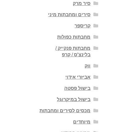
סיר מרק
סירים ומחבתות מיני
קריספר
מחבתות כפולות
מחבתות פנקייק /
בלינצ'ס / קרפ
ווק
אביזרי אידוי
בישול פסטה
בישול במיקרוגל
מכסים לסירים ומחבתות
מיוחדים