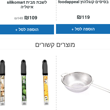
בסיסים קוגלהוץ foodappeal
לשבת מבית silikomart
איטליה
₪
המחיר
₪
המחיר
119
109
₪
149
הנוכחי
המקורי
הוא:
היה:
₪149.
₪109.
הוספה לסל
הוספה לסל
מוצרים קשורים