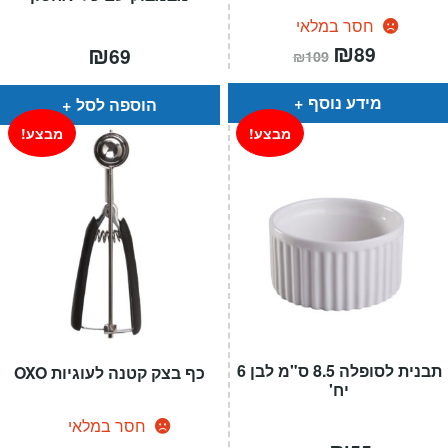
חסר במלאי
המחיר
₪
המחיר
₪
89
69
₪
109
הנוכחי
המקורי
הוא:
היה:
₪109.
₪89.
מידע נוסף
הוספה לסל
מבצע!
מבצע!
תבנית לסופלה 8.5 ס"מ לבן 6
כף בצק קטנה לעוגיות OXO
יח'
חסר במלאי
המחיר
המחיר
המחיר
המחיר