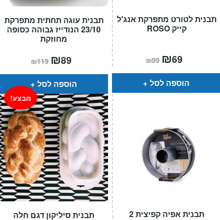
תבנית לטורט מתפרקת אנג'ל
תבנית עוגה תחתית מתפרקת
קייק ROSO
23/10 הנודייז גבוהה כסופה
מחוזקת
המחיר
₪
המחיר
המחיר
₪
המחיר
69
89
₪
99
₪
119
הנוכחי
המקורי
הנוכחי
המקורי
הוא:
היה:
הוא:
היה:
₪99.
₪69.
₪119.
₪89.
הוספה לסל
הוספה לסל
מבצע!
תבנית אפיה קפיצית 2
תבנית סיליקון דגם חלה