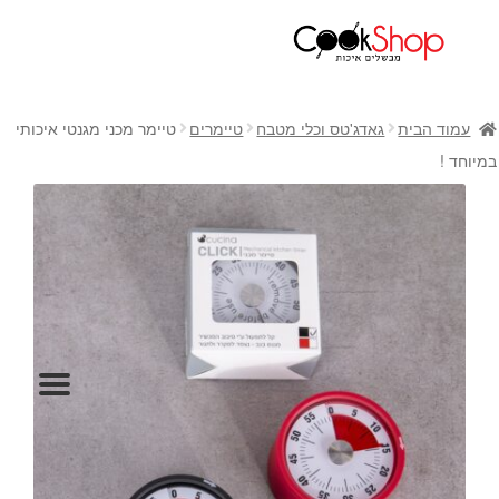
ראשי
חנות
עמוד הבית
גאדג'טס וכלי מטבח
טיימרים
טיימר מכני מגנטי איכותי
כלי בישול
במיוחד !
סירים
מחבתות
כלי הגשה ואירוח
מוצרי חשמל למטבח
גאדג'טס וכלי מטבח
אחסון למטבח
סכינים
אפייה
קפה ותה
גיפט קארד
כלי בית