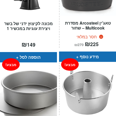
טאג'ין Arcosteel מסדרת
מכונה לקיצוץ ידני של בשר
Multicook – שחור
ויצירת עוגיות במכשיר 1
חסר במלאי
המחיר
₪
המחיר
₪
225
149
₪
279
הנוכחי
המקורי
הוא:
היה:
₪279.
₪225.
מידע נוסף
הוספה לסל
מבצע!
מבצע!