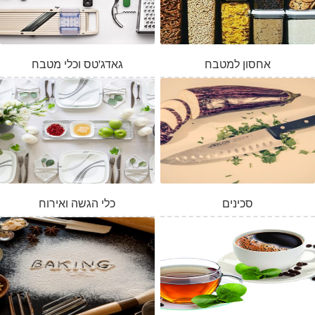
אחסון למטבח
גאדג'טס וכלי מטבח
סכינים
כלי הגשה ואירוח
המלאי אזל