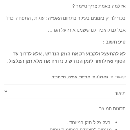
אז למה באמת צריך טיימר ?
בכדי לדייק בזמנים בעיקר בתחום האפייה : עוגות , התפחה וכדו'
אבל גם להזכיר לנו ששמנו אורז על הגז …
טיפ חשוב :
לא להתעצל ולקבוע רק את הזמן הנדרש , אלא לדרוך עד
הסוף ואז לחזור לזמן הנדרש כ נרוויח את מלא זמן הצלצול .
קטגוריות:
גאדג'טס
,
אביזרי אפיה
,
טיימרים
תיאור
תכונות המוצר :
בעל צליל חזק במיוחד .
מגנטים להצמדה במקומות נוחים .