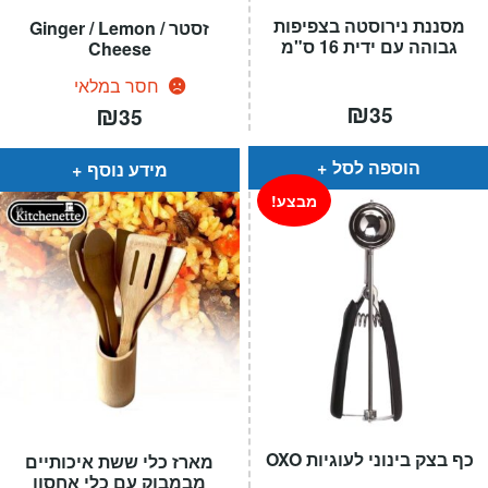
מסננת נירוסטה בצפיפות
זסטר Ginger / Lemon /
גבוהה עם ידית 16 ס"מ
Cheese
חסר במלאי
₪
₪
35
35
הוספה לסל
מידע נוסף
מבצע!
כף בצק בינוני לעוגיות OXO
מארז כלי ששת איכותיים
מבמבוק עם כלי אחסון