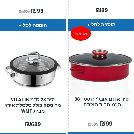
₪
המחיר
₪
המחיר
89
99
₪
249
הנוכחי
המקורי
הוא:
היה:
₪249.
₪99.
הוספה לסל
הוספה לסל
מבצע!
סיר אדום אובלי רוסטר 38
סיר 28 ס"מ VITALIS
ס"מ מבית סולתם.
נירוסטה כולל סלסלת אידוי
מבית WMF
המחיר
₪
המחיר
₪
99
689
₪
399
הנוכחי
המקורי
הוא:
היה: