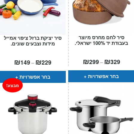
סיר לחם מחרס מיוצר
סיר יציקת ברזל ציפוי אמייל
בעבודת יד 100% ישראלי.
מידות וצבעים שונים.
טווח
₪
₪
טווח
₪
₪
299
329
149
229
–
–
חירים:
מחירים:
עד
עד
בחר אפשרויות
בחר אפשרויות
מבצע!