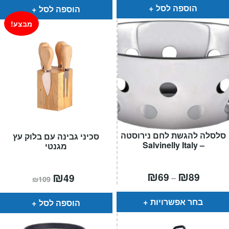
₪99.
₪79.
הוספה לסל
הוספה לסל
מבצע!
סלסלה להגשת לחם נירוסטה
סכיני גבינה עם בלוק עץ
– Salvinelly Italy
מגנטי
טווח
₪
₪
המחיר
₪
המחיר
69
89
49
–
₪
109
מחירים:
הנוכחי
המקורי
הוא:
היה:
עד
₪109.
₪49.
בחר אפשרויות
הוספה לסל