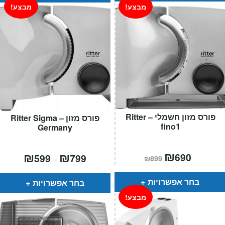
מבצע!
מבצע!
פורס מזון חשמלי – Ritter
פורס מזון – Ritter Sigma
fino1
Germany
המחיר
₪
המחיר
טווח
₪
₪
690
599
799
–
₪
899
הנוכחי
המקורי
מחירים:
הוא:
היה:
₪899.
₪690.
עד
בחר אפשרויות
בחר אפשרויות
מבצע!