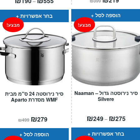
190
555
–
₪
399
הנוכחי
המקורי
מחירים:
הוא:
היה:
₪399.
₪219.
עד
הוספה לסל
בחר אפשרויות
מבצע!
מבצע!
סיר נירוסטה גדול – Naaman
סיר נירוסטה 24 ס"מ מבית
Silvere
WMF מסדרת Aparto
טווח
₪
₪
המחיר
₪
המחיר
249
275
279
–
₪
499
חירים:
הנוכחי
המקורי
הוא:
היה:
עד
₪499.
₪279.
בחר אפשרויות
הוספה לסל