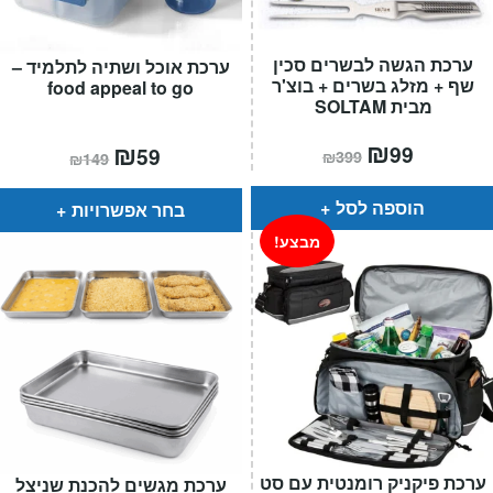
ערכת הגשה לבשרים סכין
ערכת אוכל ושתיה לתלמיד –
שף + מזלג בשרים + בוצ'ר
food appeal to go
מבית SOLTAM
המחיר
₪
המחיר
המחיר
₪
המחיר
99
59
₪
399
₪
149
הנוכחי
המקורי
הנוכחי
המקורי
הוא:
היה:
הוא:
היה:
₪399.
₪99.
₪149.
₪59.
הוספה לסל
בחר אפשרויות
מבצע!
ערכת פיקניק רומנטית עם סט
ערכת מגשים להכנת שניצל