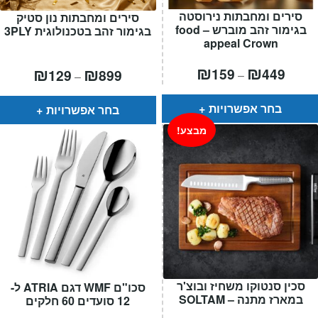
סירים ומחבתות נירוסטה
סירים ומחבתות נון סטיק
בגימור זהב מוברש – food
בגימור זהב בטכנולוגית 3PLY
appeal Crown
טווח
₪
₪
טווח
₪
₪
159
449
129
899
–
–
חירים:
מחירים:
עד
עד
בחר אפשרויות
בחר אפשרויות
מבצע!
סכין סנטוקו משחיז ובוצ'ר
סכו"ם WMF דגם ATRIA ל-
במארז מתנה – SOLTAM
12 סועדים 60 חלקים