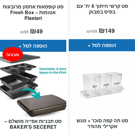
סט קרשי חיתוך 6 יח' עם
סט קופסאות אחסון מרובעות
בסיס במבוק
אטומות – Fresh Box
Plastart
המחיר
₪
המחיר
המחיר
₪
המחיר
149
49
₪
199
₪
99
הנוכחי
המקורי
הנוכחי
המקורי
הוא:
היה:
הוא:
היה:
₪199.
₪149.
₪99.
₪49.
הוספה לסל
הוספה לסל
מבצע!
סט תה קפה סוכר + מגש
סט תבניות אפייה מושלם –
אקרילי מהודר
BAKER'S SECERET