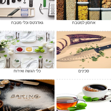
אחסון למטבח
גאדג'טס וכלי מטבח
סכינים
כלי הגשה ואירוח