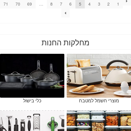
71
70
69
…
8
7
6
5
4
3
2
1
מחלקות החנות
מוצרי חשמל למטבח
כלי בישול