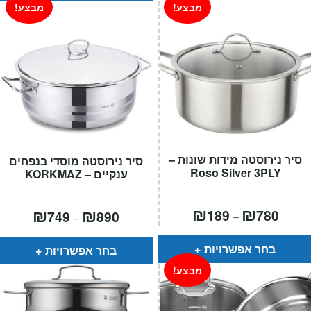
מבצע!
מבצע!
סיר נירוסטה מידות שונות –
סיר נירוסטה מוסדי בנפחים
Roso Silver 3PLY
ענקיים – KORKMAZ
טווח
₪
₪
טווח
₪
₪
189
780
749
890
–
–
חירים:
מחירים:
עד
עד
בחר אפשרויות
בחר אפשרויות
מבצע!