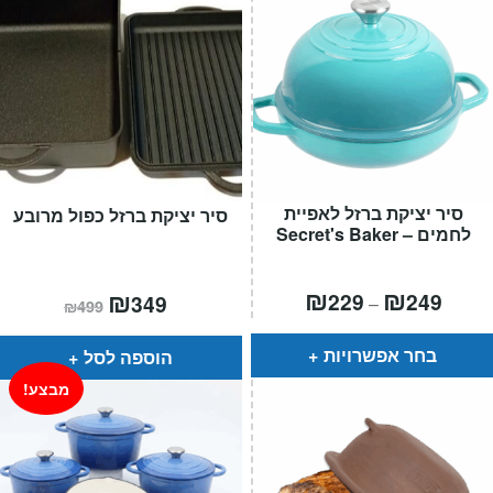
סיר יציקת ברזל לאפיית
סיר יציקת ברזל כפול מרובע
לחמים – Secret's Baker
טווח
₪
₪
המחיר
₪
המחיר
229
249
349
–
₪
499
חירים:
הנוכחי
המקורי
הוא:
היה:
עד
₪499.
₪349.
בחר אפשרויות
הוספה לסל
מבצע!