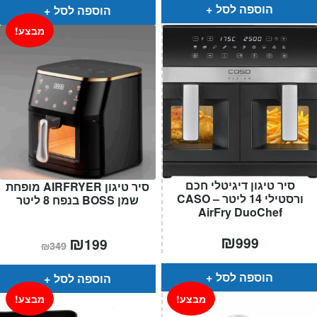
₪399.
₪99.
הוספה לסל
הוספה לסל
מבצע!
סיר טיגון דיגיטלי חכם
סיר טיגון AIRFRYER מופחת
ורסטילי 14 ליטר – CASO
שמן BOSS בנפח 8 ליטר
AirFry DuoChef
₪
המחיר
₪
המחיר
999
199
₪
349
הנוכחי
המקורי
הוא:
היה:
₪349.
₪199.
הוספה לסל
הוספה לסל
מבצע!
מבצע!