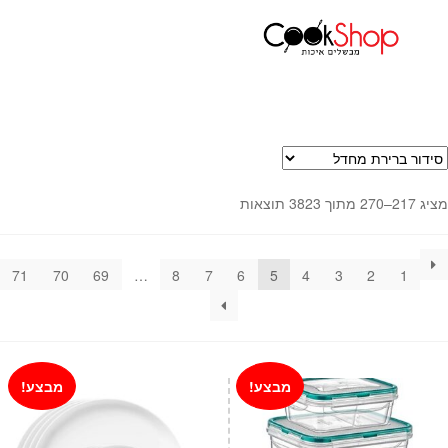
עמוד הבית
חנות
עמוד 5
ראשי
חנות
כלי בישול
סירים
מחבתות
מציג 217–270 מתוך 3823 תוצאות
כלי הגשה ואירוח
מוצרי חשמל למטבח
גאדג'טס וכלי מטבח
71
70
69
…
8
7
6
5
4
3
2
1
אחסון למטבח
סכינים
אפייה
קפה ותה
מבצע!
מבצע!
גיפט קארד
כלי בית