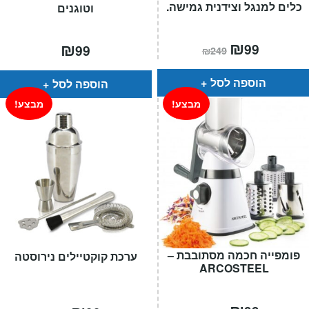
כלים למנגל וצידנית גמישה.
וטוגנים
המחיר
₪
המחיר
₪
99
99
₪
249
הנוכחי
המקורי
הוא:
היה:
₪249.
₪99.
הוספה לסל
הוספה לסל
מבצע!
מבצע!
פומפייה חכמה מסתובבת –
ערכת קוקטיילים נירוסטה
ARCOSTEEL
המחיר
המחיר
המחיר
המחיר