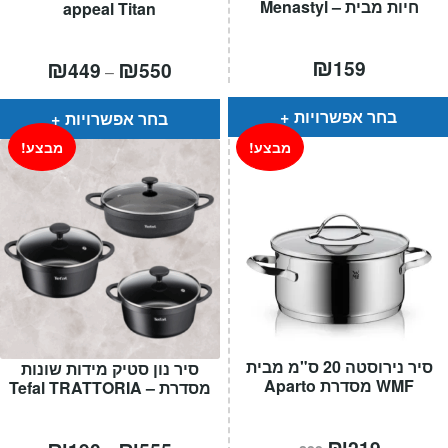
חיות מבית – Menastyl
appeal Titan
₪
טווח
₪
₪
159
449
550
–
מחירים:
עד
בחר אפשרויות
בחר אפשרויות
מבצע!
מבצע!
סיר נירוסטה 20 ס"מ מבית
סיר נון סטיק מידות שונות
WMF מסדרת Aparto
מסדרת – Tefal TRATTORIA
המחיר
₪
המחיר
טווח
₪
₪
219