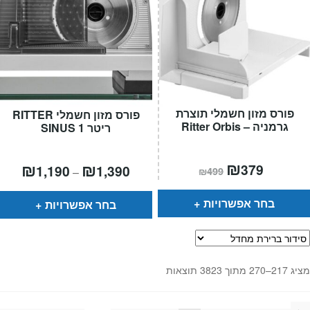
פורס מזון חשמלי תוצרת
פורס מזון חשמלי RITTER
גרמניה – Ritter Orbis
ריטר SINUS 1
המחיר
₪
המחיר
טווח
₪
₪
379
1,190
1,390
–
₪
499
הנוכחי
המקורי
מחירים:
הוא:
היה:
₪499.
₪379.
עד
בחר אפשרויות
בחר אפשרויות
מציג 217–270 מתוך 3823 תוצאות