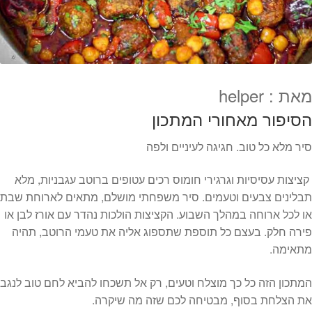
המותגים שלנו
חגים
מתנות לחנוכת בית
מתנות למטבח
מתכונים שלכם
מאת : helper
מאמרים
הסיפור מאחורי המתכון
עגלת קניות
תשלום
סיר מלא כל טוב. חגיגה לעיניים ולפה
קציצות עסיסיות וגרגירי חומוס רכים עטופים ברוטב עגבניות, מלא
תבלינים צבעים וטעמים. סיר משפחתי מושלם, מתאים לארוחת שבת
או לכל ארוחה במהלך השבוע. הקציצות הולכות נהדר עם אורז לבן או
פירה חלק. בעצם כל תוספת שתספוג אליה את טעמי הרוטב, תהיה
מתאימה.
המתכון הזה כל כך מוצלח וטעים, רק אל תשכחו להביא לחם טוב לנגב
את הצלחת בסוף, מבטיחה לכם שזה מה שיקרה.