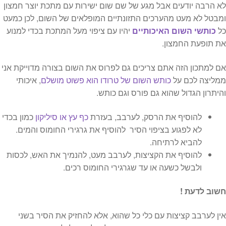
לא הרבה יודעים אבל מגע של שם שום ישירות עם מתכת יוצר חמצון
ומבטל לא מעט מהערכים התזונתיים המופלאים של השום, לכן כמעט
כל
כותשי השום האיכותיים
יהיו עם ציפוי מעל המתכת בכדי למנוע
את תופעת החמצון.
אם למתכון הזה אתם צריכים גם לפרוס את השום בצורה מדוייקת אני
ממליצה לכם על
כותש השום של טרודו הוא פשוט מושלם
, איכותי
והיתרון הגדול שהוא גם פורס וגם כותש.
להוסיף את הרסק, לערבב, בעזרת
כף עץ או סיליקון
כמון בכדי
לא לפגוע בציפוי הסיר להוסיף את גרגירי החומוס והמים.
להביא לרתיחה.
להוסיף את הקציצות, לערבב מעט, להנמיך את האש, לכסות
ולבשל כשעה או עד שגרגירי החומוס רכים.
חשוב לדעת !
אין לערבב קציצות עם כלי כל שהוא, אלא להחזיק את הסיר בשני