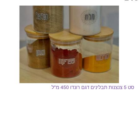
סט 5 צנצנות תבלינים דגם רונדו 450 מ"ל