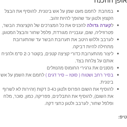
במחבת לחמם מעט שמן על אש בינונית. להוסיף את הבצל
הקצוץ ולטגן עד שהופך להיות זהוב.
ל
קערה גדולה
להכניס את כל המצרכים של הקציצות: הבשר,
פטרוזיליה, שום, עגבנייה מגורדת, פלפל שחור והבצל המטוגן.
לערבב וללוש היטב את תערובת הבשר עד שהתערובת
מתחילה להיות דביקה.
ליצור מהתערובת כדורי קציצה קטנים, בקוטר כ-2 ס"מ ולהניח
אותם על צלחת בצד.
מסננים את גרגירי החומוס מהנוזלים
בסיר רחב ושטוח ( סוטז – סיר דגים )
לחמם את השמן על אש
בינונית.
להוסיף את השום הפרוס ולטגן כ3-4 דקות (זהירות לא לשרוף
את השום), להוסיף את התבלינים, פפריקה, כמון, סוכר, מלח
ופלפל שחור, לערבב ולטגן כחצי דקה.
טיפ: