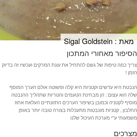
המותגים שלנו
חגים
מתנות לחנוכת בית
מתנות למטבח
מתכונים שלכם
מאת : Sigal Goldstein
מאמרים
הסיפור מאחורי המתכון
עגלת קניות
תשלום
צריך כמה טיפות של גשם להתחיל את עונת המרקים ועכשיו זה בדיוק
הזמן !
הנבטת היא עדשים וקטניות היא קלה ופשוטה אולם הערך המוסף
שלה הוא עצום : הן מבחינת הטעמים והטריות שתהליך ההנבטה
מוסיף לקטניה וכמובן בשיפור הערכים התזונתיים העלאת אחוז
החלבון , קטניות מונבטות מתעכלות בצורה טובה יותר באופן
משמעותי ע"י מערכת העיכול שלנו
מצרכים