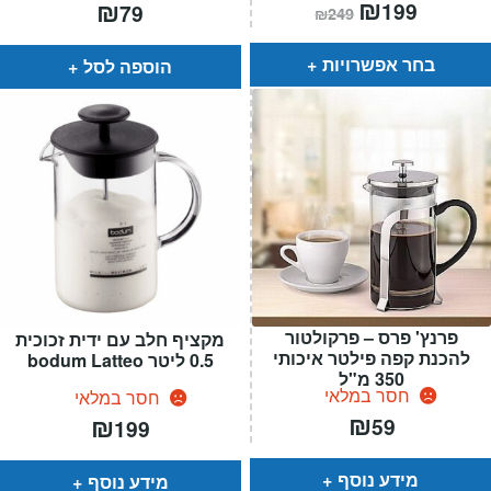
המחיר
₪
המחיר
₪
199
79
₪
249
הנוכחי
המקורי
הוא:
היה:
₪249.
₪199.
בחר אפשרויות
הוספה לסל
פרנץ' פרס – פרקולטור
מקציף חלב עם ידית זכוכית
להכנת קפה פילטר איכותי
0.5 ליטר bodum Latteo
350 מ"ל
חסר במלאי
חסר במלאי
₪
₪
59
199
מידע נוסף
מידע נוסף