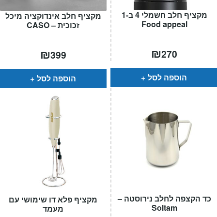
המותגים שלנו
מקציף חלב חשמלי 4 ב-1
מקציף חלב אינדוקציה מיכל
חגים
Food appeal
זכוכית – CASO
מתנות לחנוכת בית
מתנות למטבח
₪
₪
270
399
מתכונים שלכם
מאמרים
הוספה לסל
הוספה לסל
עגלת קניות
תשלום
כד הקצפה לחלב נירוסטה –
מקציף פלא דו שימושי עם
Soltam
מעמד