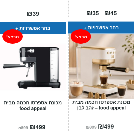
טווח
₪
₪
₪
35
45
39
–
מחירים:
עד
בחר אפשרויות
בחר אפשרויות
מבצע!
מבצע!
מכונת אספרסו חכמה מבית
מכונת אספרסו חכמה מבית
food appeal – זהב לבן
food appeal
המחיר
₪
המחיר
המחיר
₪
המחיר
499
499
₪
899
₪
899
הנוכחי
המקורי
הנוכחי
המקורי
הוא:
היה: