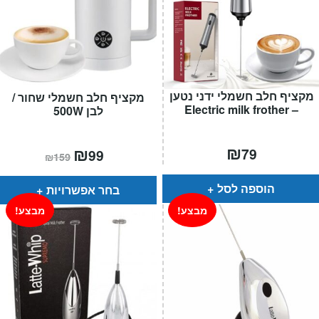
מקציף חלב חשמלי ידני נטען
מקציף חלב חשמלי שחור /
– Electric milk frother
לבן 500W
₪
המחיר
₪
המחיר
79
99
₪
159
הנוכחי
המקורי
הוא:
היה:
₪159.
₪99.
הוספה לסל
בחר אפשרויות
מבצע!
מבצע!