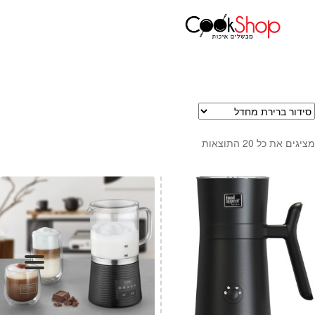
עמוד הבית
קפה ותה
מקציפי חלב
ראשי
חנות
כלי בישול
סירים
מחבתות
מציגים את כל ⁦20⁩ התוצאות
כלי הגשה ואירוח
מוצרי חשמל למטבח
גאדג'טס וכלי מטבח
אחסון למטבח
סכינים
אפייה
קפה ותה
גיפט קארד
כלי בית