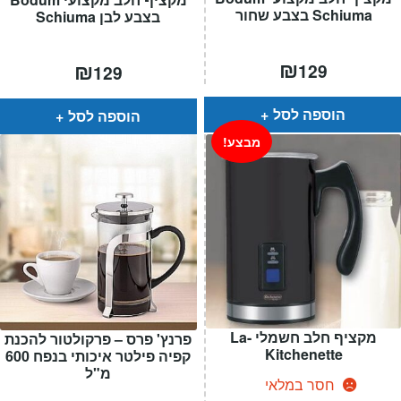
Schiuma בצבע שחור
בצבע לבן Schiuma
₪
₪
129
129
הוספה לסל
הוספה לסל
מבצע!
מקציף חלב חשמלי La-
פרנץ' פרס – פרקולטור להכנת
Kitchenette
קפיה פילטר איכותי בנפח 600
מ"ל
חסר במלאי