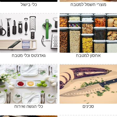
מוצרי חשמל למטבח
כלי בישול
אחסון למטבח
גאדג'טס וכלי מטבח
סכינים
כלי הגשה ואירוח