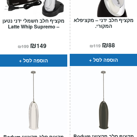
מקציף חלב ידני – מקציפלא
מקציף חלב חשמלי ידני נטען
המקורי.
– Latte Whip Supremo
המחיר
₪
המחיר
המחיר
₪
המחיר
88
149
₪
119
₪
199
הנוכחי
המקורי
הנוכחי
המקורי
הוא:
היה:
הוא:
היה:
₪119.
₪88.
₪199.
₪149.
הוספה לסל
הוספה לסל
מקציף חלב מקצועי Bodum
מקציף חלב מקצועי Bodum