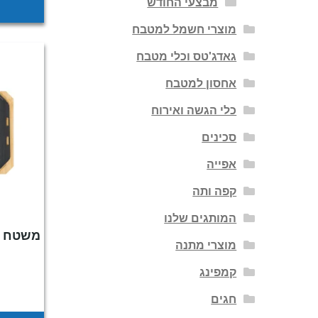
מבצעי החודש
מוצרי חשמל למטבח
גאדג'טס וכלי מטבח
אחסון למטבח
כלי הגשה ואירוח
סכינים
אפייה
קפה ותה
המותגים שלנו
מוצרי מתנה
קמפינג
חגים