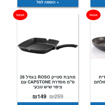
הוספה לסל
מבצע!
מבצע!
ית
מחבת סטייק ROSO בגודל 28
ס"מ מסדרת CAPSTONE עם
ציפוי שיש טבעי
₪
149
₪
259
מחיר
המחיר
המחיר
נוכחי
המקורי
הנוכחי
וא:
היה:
הוא:
₪149.
₪259.
₪149