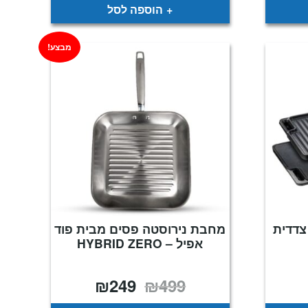
₪349.
₪499.
הוספה לסל
מבצע!
צדדית
מחבת נירוסטה פסים מבית פוד
אפיל – HYBRID ZERO
₪
249
₪
499
המחיר
המחיר
המקורי
הנוכחי
היה:
הוא: