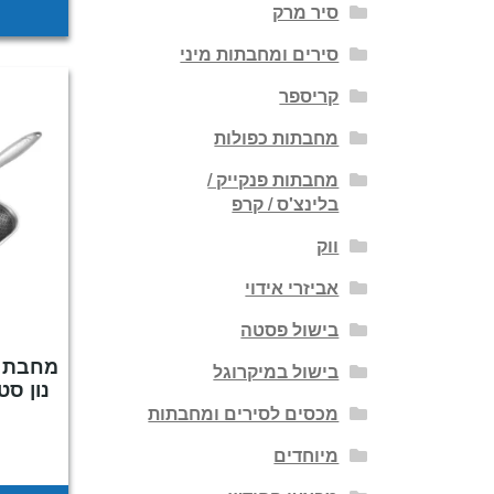
סיר מרק
סירים ומחבתות מיני
קריספר
מחבתות כפולות
מחבתות פנקייק /
בלינצ'ס / קרפ
ווק
אביזרי אידוי
בישול פסטה
מחבת נ
בישול במיקרוגל
נון סטיק – ID
מכסים לסירים ומחבתות
מיוחדים