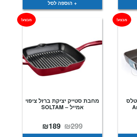
₪169.
₪299.
₪169
הוספה לסל
מבצע!
מבצע!
ס"מ אטלס
מחבת סטייק יציקת ברזל ציפוי
A
אמייל – SOLTAM
₪
189
₪
299
מחיר
המחיר
המחיר
נוכחי
המקורי
הנוכחי
וא:
היה:
הוא:
₪189.
₪299.
₪199