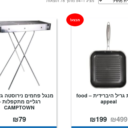
מציג 1–54 מתוך 78 תוצאות
מבצע!
מחבת גריל היברידית – food
מנגל פחמים נירוסטה גד
appeal
רגליים מתקפלות –
CAMPTOWN
₪
79
₪
199
₪
499
המחיר
המחיר
המקורי
הנוכחי
היה:
הוא: