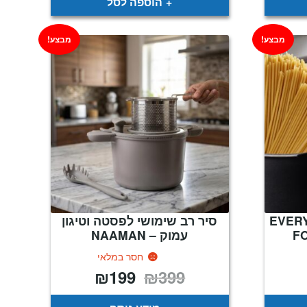
הוספה לסל
מבצע!
מבצע!
 ס"מ EVERYDAY
סיר רב שימושי לפסטה וטיגון
עמוק – NAAMAN
חסר במלאי
₪
199
₪
399
מחיר
המחיר
המחיר
נוכחי
המקורי
הנוכחי
וא:
היה:
הוא:
₪199.
₪399.
₪169