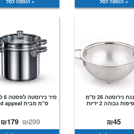
הוספה לסל
הוספה לסל
מסננת נירוסטה 26 ס"מ
פות גבוהה 2 ידיות
ס”מ מבית food appeal
₪
179
₪
299
₪
45
המחיר
ה
המקורי
ה
היה:
ה
.
₪299.