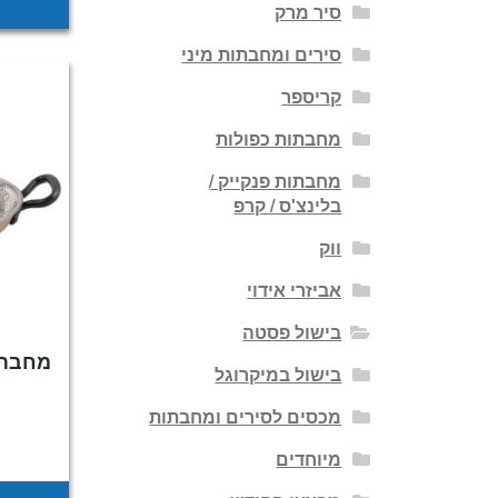
סיר מרק
סירים ומחבתות מיני
קריספר
מחבתות כפולות
מחבתות פנקייק /
בלינצ'ס / קרפ
ווק
אביזרי אידוי
בישול פסטה
בישול במיקרוגל
מכסים לסירים ומחבתות
מיוחדים