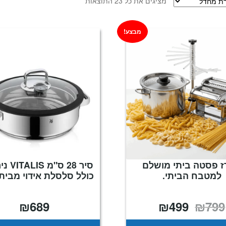
מציגים את כל ⁦23⁩ התוצאות
מבצע!
 פסטה ביתי מושלם
סיר 28 ס
למטבח הביתי.
כולל סלסלת אידוי מבית WMF
₪
689
₪
499
₪
799
המחיר
המחיר
המקורי
הנוכחי
היה:
הוא:
₪499.
₪799.