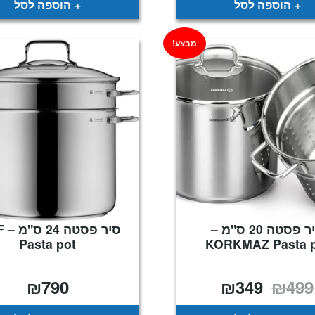
הוספה לסל
הוספה לסל
מבצע!
סיר פסטה 20 ס"מ –
סיר 
Pasta pot
KORKMAZ Pasta p
₪
790
₪
349
₪
499
המחיר
המחיר
המקורי
הנוכחי
היה:
הוא:
₪349.
₪499.