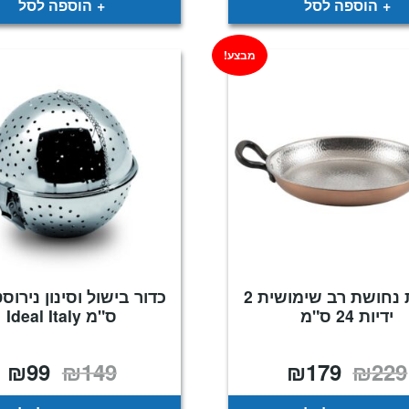
הוספה לסל
הוספה לסל
מבצע!
מחבת נחושת רב שימושית 2
ידיות 24 ס"מ
ס"מ Ideal Italy
₪
99
₪
149
₪
179
₪
229
המחיר
המחיר
המחיר
המ
המקורי
הנוכחי
המקורי
הנ
היה:
הוא:
היה:
הו
9.
₪149.
₪179.
₪229.