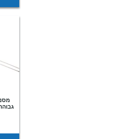
מסננ
גבוהה ע