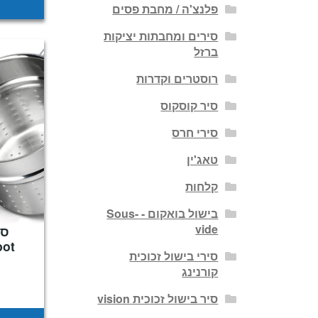
פלנצ'ה / מחבת פסים
סירים ומחבתות יציקות
ברזל
רוסטרים וקדרות
סיר קוסקוס
סירי חרס
טאג'ין
קלחות
בישול בואקום - Sous-
vide
ot
סירי בישול זכוכית
קורנינג
סיר בישול זכוכית vision