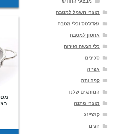
מבצעי החודש
מוצרי חשמל למטבח
גאדג'טס וכלי מטבח
אחסון למטבח
כלי הגשה ואירוח
סכינים
אפייה
קפה ותה
המותגים שלנו
בצפי
מוצרי מתנה
קמפינג
חגים