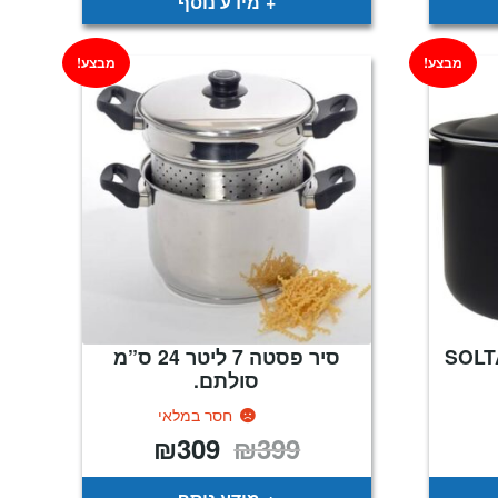
מידע נוסף
מבצע!
מבצע!
סיר פסטה 7 ליטר 24 ס”מ
סולתם.
חסר במלאי
₪
309
₪
399
מחיר
המחיר
המחיר
נוכחי
המקורי
הנוכחי
וא:
היה:
הוא:
₪309.
₪399.
₪199