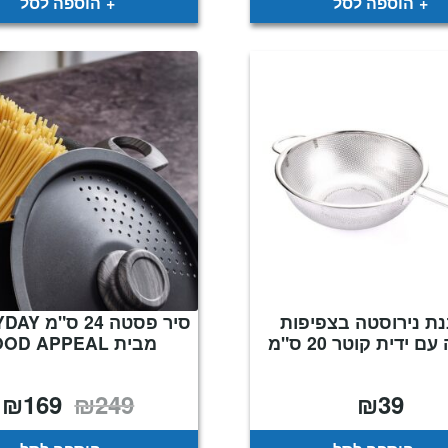
הוספה לסל
הוספה לסל
ת נירוסטה בצפיפות
סיר פסטה 24
ם ידית קוטר 20 ס"מ
מבית FOOD APPEAL
₪
169
₪
249
₪
39
המחיר
ה
המקורי
ה
היה:
ה
.
₪249.