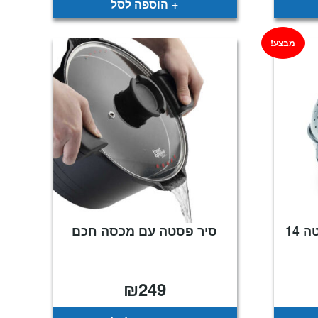
הוספה לסל
מבצע!
כדור בישול וסינון נירוסטה 14
סיר פסטה עם מכסה חכם
₪
249
חיר
וכחי
א:
₪9