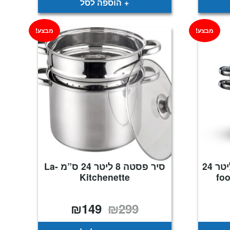
הוספה לסל
מבצע!
מבצע!
סיר נירוסטה לפסטה 6 ליטר 24
סיר פסטה 8 ליטר 24 ס”מ La-
Kitchenette
₪
149
₪
299
מחיר
המחיר
המחיר
נוכחי
המקורי
הנוכחי
וא:
היה:
הוא:
₪149.
₪299.
₪179