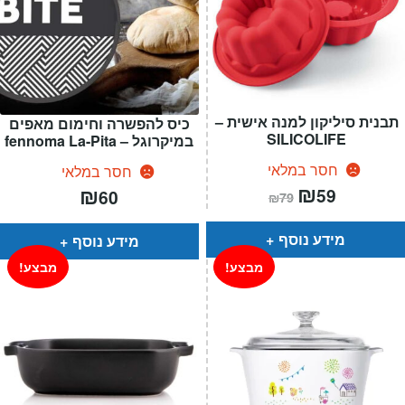
תבנית סיליקון למנה אישית –
כיס להפשרה וחימום מאפים
SILICOLIFE
במיקרוגל – fennoma La-Pita
חסר במלאי
חסר במלאי
המחיר
₪
המחיר
₪
59
60
₪
79
הנוכחי
המקורי
הוא:
היה:
₪79.
₪59.
מידע נוסף
מידע נוסף
מבצע!
מבצע!