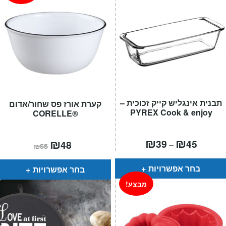
תבנית אינגליש קייק זכוכית –
קערת אורז פס שחור/אדום
PYREX Cook & enjoy
®CORELLE
טווח
₪
₪
המחיר
₪
המחיר
39
45
48
–
₪
65
מחירים:
הנוכחי
המקורי
הוא:
היה:
עד
₪65.
₪48.
בחר אפשרויות
בחר אפשרויות
מבצע!