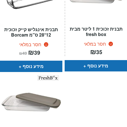
תבנית זכוכית 1 ליטר מבית
תבנית אינגליש קייק זכוכית
fresh box
12*28 ס"מ Borcam
חסר במלאי
חסר במלאי
₪
המחיר
₪
המחיר
35
39
₪
49
הנוכחי
המקורי
הוא:
היה:
₪49.
₪39.
מידע נוסף
מידע נוסף