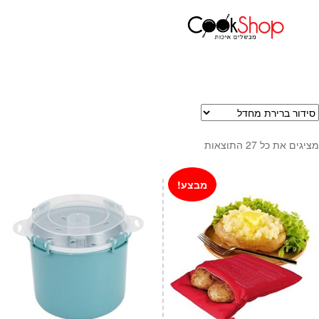
עמוד הבית
כלי בישול
בישול במיקרוגל
ראשי
חנות
כלי בישול
סירים
מחבתות
מציגים את כל ⁦27⁩ התוצאות
כלי הגשה ואירוח
מוצרי חשמל למטבח
מבצע!
גאדג'טס וכלי מטבח
אחסון למטבח
סכינים
אפייה
קפה ותה
גיפט קארד
כלי בית