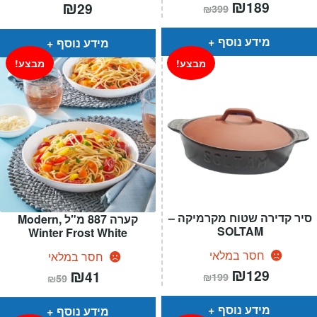
המחיר
₪
המחיר
₪
189
29
₪
399
הנוכחי
המקורי
הוא:
היה:
₪399.
₪189.
מידע נוסף
מידע נוסף
מבצע!
מבצע!
סיר קדירה שטוח מקרמיקה –
קערה 887 מ"ל ,Modern
SOLTAM
Winter Frost White
חסר במלאי
חסר במלאי
המחיר
₪
המחיר
המחיר
₪
המחיר
129
41
₪
199
₪
59
הנוכחי
המקורי
הנוכחי
המקורי
הוא:
היה:
הוא:
היה:
₪199.
₪129.
₪59.
₪41.
מידע נוסף
מידע נוסף