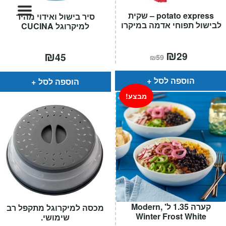
המותגים שלנו
potato express – שקית
סיר בישול ואידוי מהיר
חגים
לבישול תפוחי אדמה במיקרו
למיקרוגל CUCINA
מתנות לחנוכת בית
מתנות למטבח
המחיר
₪
המחיר
₪
29
45
₪
59
הנוכחי
המקורי
מתכונים שלכם
הוא:
היה:
מאמרים
₪59.
₪29.
הוספה לסל
הוספה לסל
עגלת קניות
מבצע!
תשלום
קערה 1.35 ל' ,Modern
מכסה למיקרוגל מתקפל רב
Winter Frost White
שימושי.