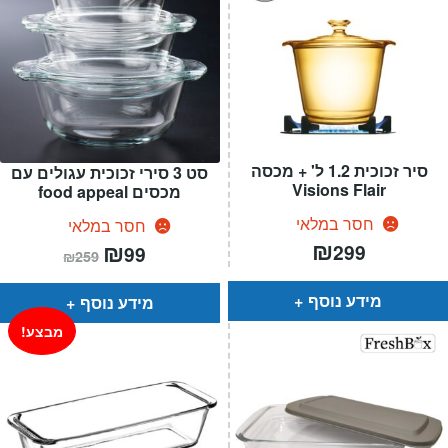
סיר זכוכית 1.2 ל' + מכסה
סט 3 סירי זכוכית עגולים עם
Visions Flair
מכסים food appeal
חסר במלאי
חסר במלאי
₪
המחיר
₪
המחיר
299
99
₪
259
הנוכחי
המקורי
הוא:
היה:
₪259.
₪99.
מידע נוסף
מידע נוסף
מבצע!