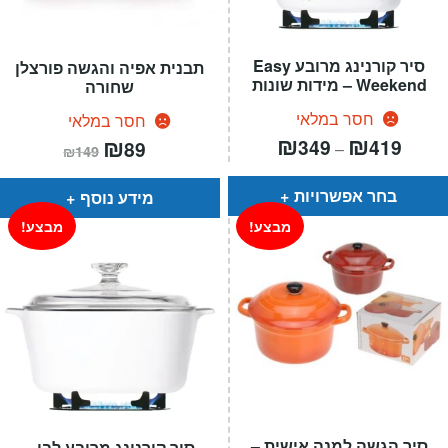
סיר קורנינג מרובע Easy
תבנית אפיה והגשה פורצלן
Weekend – מידות שונות
שחורה
חסר במלאי
חסר במלאי
טווח
₪
₪
המחיר
₪
המחיר
349
419
89
–
₪
149
חירים:
הנוכחי
המקורי
הוא:
היה:
עד
₪149.
₪89.
בחר אפשרויות
מידע נוסף
מבצע!
מבצע!
סיר הגשה למנה אישית –
סיר קורנינג מרובע לבן –