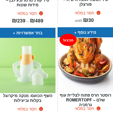
פורצלן
מידות שונות
חסר במלאי
חסר במלאי
המחיר
₪
המחיר
טווח
₪
₪
30
239
489
–
₪
49
הנוכחי
המקורי
מחירים:
הוא:
היה:
₪49.
₪30.
עד
מידע נוסף
בחר אפשרויות
מבצע!
רוסטר חרס פתוח לצליית עוף
השף הכועס- מנקה מיקרוגל
שלם – ROMERTOPF
בקלות וביעילות
גרמניה
חסר במלאי
חסר במלאי