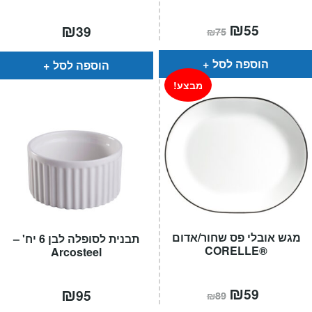
המחיר
₪
המחיר
₪
55
39
₪
75
הנוכחי
המקורי
הוא:
היה:
₪75.
₪55.
הוספה לסל
הוספה לסל
מבצע!
מגש אובלי פס שחור/אדום
תבנית לסופלה לבן 6 יח' –
®CORELLE
Arcosteel
המחיר
₪
המחיר
₪
59
95
₪
89
הנוכחי
המקורי
הוא:
היה: