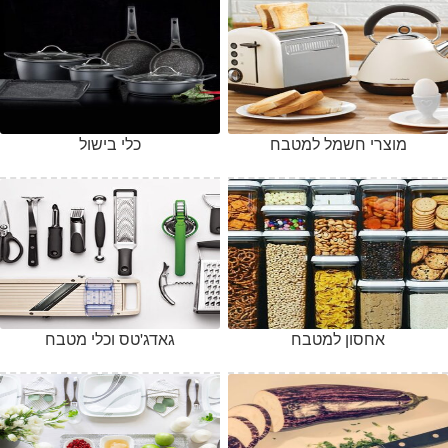
מוצרי חשמל למטבח
כלי בישול
אחסון למטבח
גאדג'טס וכלי מטבח