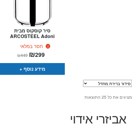
סיר קוסקוס מבית
ARCOSTEEL Adoni
חסר במלאי
המחיר
₪
המחיר
299
₪
449
הנוכחי
המקורי
הוא:
היה:
₪449.
₪299.
מידע נוסף
מציגים את כל ⁦25⁩ התוצאות
אביזרי אידוי