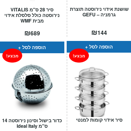
המותגים שלנו
שושנת אידוי נירוסטה תוצרת
סיר 28 ס"מ VITALIS
חגים
גרמניה – GEFU
נירוסטה כולל סלסלת אידוי
מתנות לחנוכת בית
מבית WMF
מתנות למטבח
₪
₪
144
689
מתכונים שלכם
מאמרים
הוספה לסל
הוספה לסל
עגלת קניות
מבצע!
מבצע!
תשלום
סיר אידוי קומות למנטי
כדור בישול וסינון נירוסטה 14
ס"מ Ideal Italy