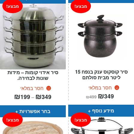
מבצע!
מבצע!
סיר קוסקוס ענק בנפח 15
סיר אידוי קומות – מידות
ליטר מבית סולתם
שונות לבחירה.
חסר במלאי
חסר במלאי
המחיר
₪
המחיר
טווח
₪
₪
349
199
349
–
₪
499
הנוכחי
המקורי
מחירים:
הוא:
היה:
₪499.
₪349.
עד
מידע נוסף
בחר אפשרויות
מבצע!
מבצע!