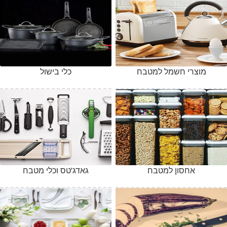
מוצרי חשמל למטבח
כלי בישול
אחסון למטבח
גאדג'טס וכלי מטבח