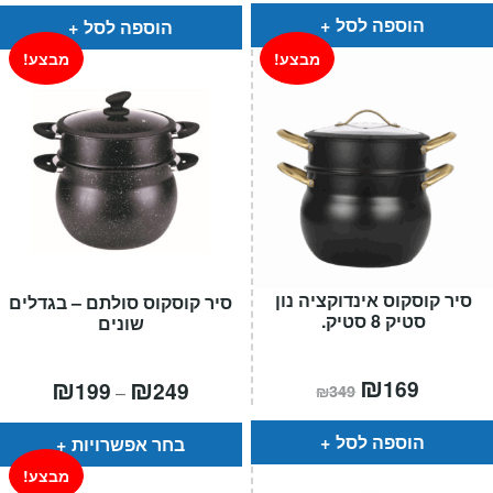
הוא:
היה:
₪499.
₪349.
הוספה לסל
הוספה לסל
מבצע!
מבצע!
סיר קוסקוס אינדוקציה נון
סיר קוסקוס סולתם – בגדלים
סטיק 8 סטיק.
שונים
המחיר
₪
המחיר
טווח
₪
₪
169
199
249
–
₪
349
הנוכחי
המקורי
מחירים:
הוא:
היה:
₪349.
₪169.
עד
הוספה לסל
בחר אפשרויות
מבצע!