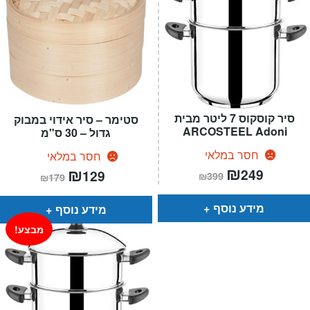
סיר קוסקוס 7 ליטר מבית
סטימר – סיר אידוי במבוק
ARCOSTEEL Adoni
גדול – 30 ס"מ
חסר במלאי
חסר במלאי
המחיר
₪
המחיר
המחיר
₪
המחיר
249
129
₪
399
₪
179
הנוכחי
המקורי
הנוכחי
המקורי
הוא:
היה:
הוא:
היה:
₪399.
₪249.
₪179.
₪129.
מידע נוסף
מידע נוסף
מבצע!