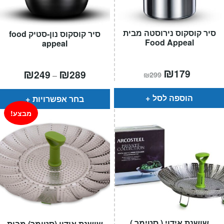
סיר קוסקוס נירוסטה מבית
סיר קוסקוס נון-סטיק food
Food Appeal
appeal
המחיר
₪
המחיר
טווח
₪
₪
179
249
289
–
₪
299
הנוכחי
המקורי
מחירים:
הוא:
היה:
₪299.
₪179.
עד
הוספה לסל
בחר אפשרויות
מבצע!
שושנת אידוי ( סטימר )
שושנת אידוי (סטימר) מבית