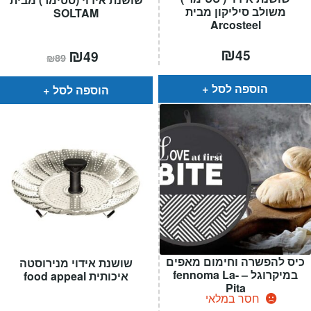
משולב סיליקון מבית
SOLTAM
Arcosteel
₪
המחיר
₪
המחיר
45
49
₪
89
הנוכחי
המקורי
הוא:
היה:
₪89.
₪49.
הוספה לסל
הוספה לסל
כיס להפשרה וחימום מאפים
שושנת אידוי מנירוסטה
במיקרוגל – fennoma La-
איכותית food appeal
Pita
חסר במלאי