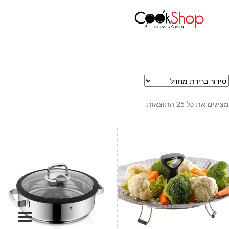
עמוד הבית
כלי בישול
אביזרי אידוי
ראשי
חנות
כלי בישול
סירים
מחבתות
מציגים את כל ⁦25⁩ התוצאות
כלי הגשה ואירוח
מוצרי חשמל למטבח
גאדג'טס וכלי מטבח
אחסון למטבח
סכינים
אפייה
קפה ותה
גיפט קארד
כלי בית