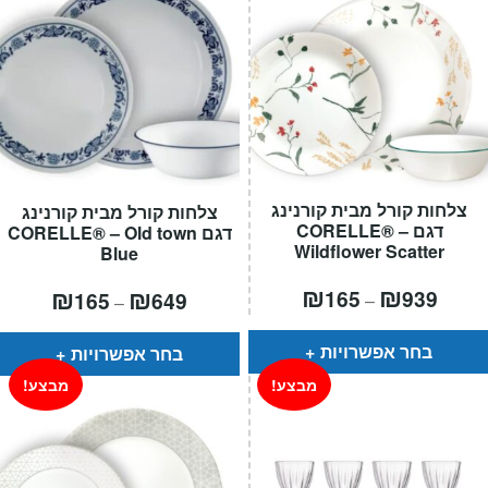
צלחות קורל מבית קורנינג
צלחות קורל מבית קורנינג
דגם CORELLE® –
דגם CORELLE® – Old town
Wildflower Scatter
Blue
טווח
₪
₪
טווח
₪
₪
165
939
165
649
–
–
חירים:
מחירים:
עד
עד
בחר אפשרויות
בחר אפשרויות
מבצע!
מבצע!