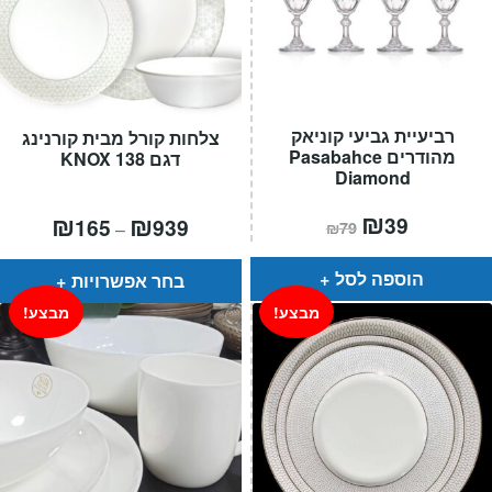
רביעיית גביעי קוניאק
צלחות קורל מבית קורנינג
מהודרים Pasabahce
דגם KNOX 138
Diamond
המחיר
₪
המחיר
טווח
₪
₪
39
165
939
–
₪
79
הנוכחי
המקורי
מחירים:
הוא:
היה:
₪79.
₪39.
עד
הוספה לסל
בחר אפשרויות
מבצע!
מבצע!