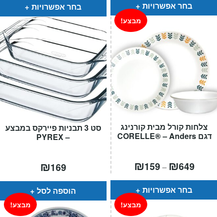
עד
עד
בחר אפשרויות
בחר אפשרויות
מבצע!
צלחות קורל מבית קורנינג
סט 3 תבניות פיירקס במבצע
דגם CORELLE® – Anders
– PYREX
טווח
₪
₪
₪
159
649
169
–
חירים:
עד
בחר אפשרויות
הוספה לסל
מבצע!
מבצע!