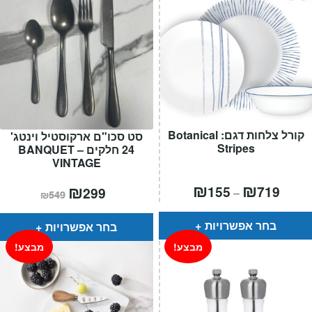
קורל צלחות דגם: Botanical
סט סכו"ם ארקוסטיל וינטג'
Stripes
24 חלקים – BANQUET
VINTAGE
טווח
₪
₪
המחיר
₪
המחיר
155
719
299
–
₪
549
חירים:
הנוכחי
המקורי
הוא:
היה:
עד
₪549.
₪299.
בחר אפשרויות
בחר אפשרויות
מבצע!
מבצע!