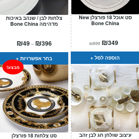
סט אוכל 18 פורצלן New
צלחות לבן / שנהב באיכות
Bone China
מדהימה Bone China
המחיר
₪
המחיר
טווח
₪
₪
349
49
396
–
₪
699
הנוכחי
המקורי
מחירים:
הוא:
היה:
₪699.
₪349.
עד
הוספה לסל
בחר אפשרויות
מבצע!
עיצוב שולחן חג לבן זהב
סט צלחות 18 פורצלן