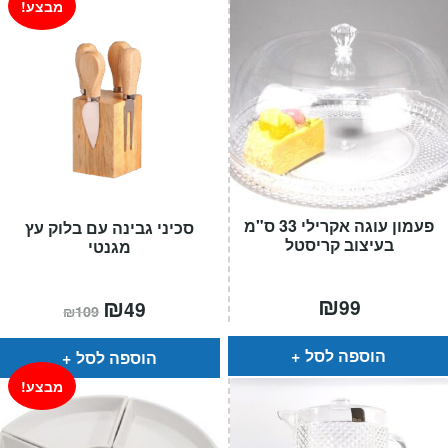
מבצע!
פעמון עוגה אקרילי 33 ס"מ
סכיני גבינה עם בלוק עץ
בעיצוב קריסטל
מגנטי
₪
המחיר
₪
המחיר
99
49
₪
109
הנוכחי
המקורי
הוא:
היה:
₪109.
₪49.
הוספה לסל
הוספה לסל
מבצע!