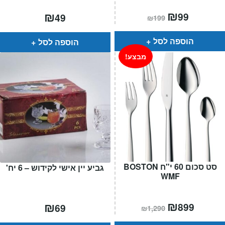
המחיר
₪
המחיר
₪
99
49
₪
199
הנוכחי
המקורי
הוא:
היה:
₪199.
₪99.
הוספה לסל
הוספה לסל
מבצע!
סט סכום 60 י"ח BOSTON
גביע יין אישי לקידוש – 6 יח'
WMF
המחיר
₪
המחיר
₪
899
69
₪
1,290
הנוכחי
המקורי
הוא:
היה: