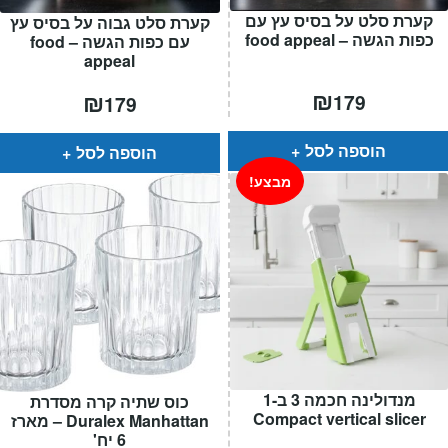
קערת סלט על בסיס עץ עם
קערת סלט גבוה על בסיס עץ
כפות הגשה – food appeal
עם כפות הגשה – food
appeal
₪
₪
179
179
הוספה לסל
הוספה לסל
מבצע!
מנדולינה חכמה 3 ב-1
כוס שתיה קרה מסדרת
Compact vertical slicer
Duralex Manhattan – מארז
6 יח'