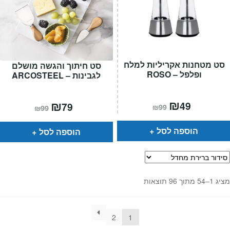
סט מטחנות אקריליות למלח
סט חיתוך והגשה מושלם
ופלפל – ROSO
לגבינות – ARCOSTEEL
המחיר
₪
המחיר
המחיר
₪
המחיר
49
79
₪
99
₪
99
הנוכחי
המקורי
הנוכחי
המקורי
הוא:
היה:
הוא:
היה:
₪99.
₪49.
₪99.
₪79.
הוספה לסל
הוספה לסל
מציג 1–54 מתוך 96 תוצאות
2
1