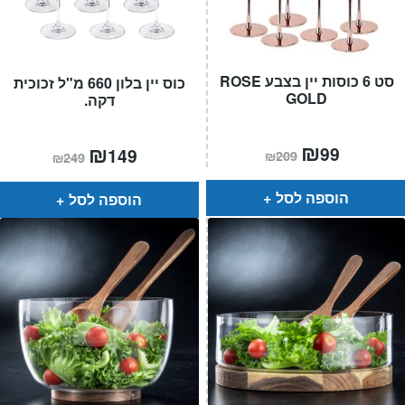
סט 6 כוסות יין בצבע ROSE
כוס יין בלון 660 מ"ל זכוכית
GOLD
דקה.
המחיר
₪
המחיר
המחיר
₪
המחיר
99
149
₪
209
₪
249
הנוכחי
המקורי
הנוכחי
המקורי
הוא:
היה:
הוא:
היה:
₪209.
₪99.
₪249.
₪149.
הוספה לסל
הוספה לסל