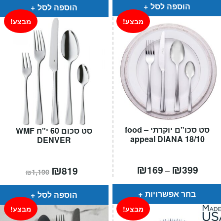
₪1,290.
₪899.
הוספה לסל
הוספה לסל
מבצע!
מבצע!
סט סכו"ם יוקרתי – food
סט סכום 60 י"ח WMF
appeal DIANA 18/10
DENVER
טווח
₪
₪
המחיר
₪
המחיר
169
399
819
–
₪
1,190
חירים:
הנוכחי
המקורי
הוא:
היה:
עד
₪1,190.
₪819.
בחר אפשרויות
הוספה לסל
מבצע!
מבצע!