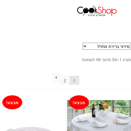
עמוד הבית
חגים
שבועות
שולחן שבועות
ראשי
חנות
כלי בישול
סירים
מחבתות
מציג 1–54 מתוך 96 תוצאות
כלי הגשה ואירוח
מוצרי חשמל למטבח
גאדג'טס וכלי מטבח
2
1
אחסון למטבח
סכינים
מבצע!
מבצע!
אפייה
קפה ותה
גיפט קארד
כלי בית