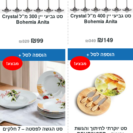
סט גביעי יין 400 מ"ל Crystal
סט גביעי יין 300 מ"ל Crystal
Bohemia Anita
Bohemia Anita
המחיר
₪
המחיר
המחיר
₪
המחיר
149
99
₪
349
₪
329
הנוכחי
המקורי
הנוכחי
המקורי
הוא:
היה:
הוא:
היה:
₪349.
₪149.
₪329.
₪99.
הוספה לסל
הוספה לסל
מבצע!
מבצע!
סט יוקרתי לחיתוך והגשת
סט הגשה לפסטה – 7 חלקים