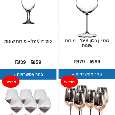
כוס יין בלון 6 יח' – מידות
כוס יין 6 יח' – מידות שונות
שונות
טווח
₪
₪
טווח
₪
₪
79
99
39
59
–
–
מחירים:
מחירים:
עד
עד
בחר אפשרויות
בחר אפשרויות
מבצע!
מבצע!