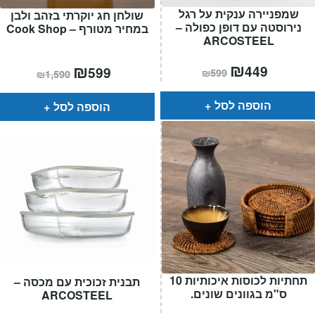
שמפניירה ענקית על רגל
שולחן חג יוקרתי בזהב ולבן
נירוסטה עם דופן כפולה –
במחיר מטורף – Cook Shop
ARCOSTEEL
המחיר
₪
המחיר
המחיר
₪
המחיר
449
599
₪
599
₪
1,590
הנוכחי
המקורי
הנוכחי
המקורי
הוא:
היה:
הוא:
היה:
₪599.
₪449.
₪1,590.
₪599.
הוספה לסל
הוספה לסל
תחתיות לכוסות איכותיות 10
תבנית זכוכית עם מכסה –
ס"מ בגוונים שונים.
ARCOSTEEL