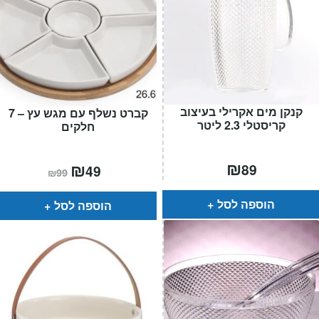
קנקן מים אקרילי בעיצוב
קברט נשלף עם מגש עץ – 7
קריסטלי 2.3 ליטר
חלקים
₪
המחיר
₪
המחיר
89
49
₪
99
הנוכחי
המקורי
הוא:
היה:
₪99.
₪49.
הוספה לסל
הוספה לסל