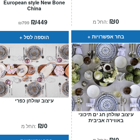
European style New Bone
China
₪
המחיר
₪
המחיר
0
449
החל מ:
₪
799
הנוכחי
המקורי
הוא:
היה:
₪799.
₪449.
בחר אפשרויות
הוספה לסל
עיצוב שולחן כפרי
עיצוב שולחן חג ים תיכוני
באווירה אביבית
₪
0
החל מ:
₪
0