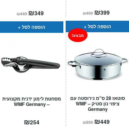
המחיר
₪
המחיר
המחיר
₪
המחיר
399
349
₪
499
₪
449
הנוכחי
המקורי
הנוכחי
המקורי
הוא:
היה:
הוא:
היה:
₪499.
₪399.
₪449.
₪349.
הוספה לסל
הוספה לסל
מבצע!
סוטאז 28 ס"מ נירוסטה עם
מסחטת לימון ידנית מקצועית
ציפוי נון סטיק – WMF
– WMF Germany
Germany
המחיר
₪
המחיר
₪
449
254
₪
599
הנוכחי
המקורי
הוא:
היה: