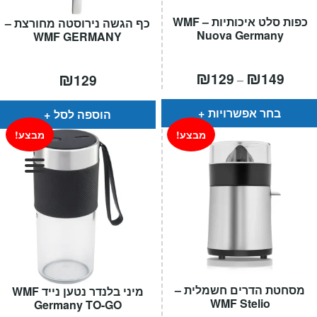
המותגים שלנו
כפות סלט איכותיות – WMF
כף הגשה נירוסטה מחורצת –
חגים
Nuova Germany
WMF GERMANY
מתנות לחנוכת בית
מתנות למטבח
טווח
₪
₪
₪
129
149
129
–
חירים:
מתכונים שלכם
מאמרים
עד
בחר אפשרויות
הוספה לסל
עגלת קניות
מבצע!
מבצע!
תשלום
מסחטת הדרים חשמלית –
מיני בלנדר נטען נייד WMF
WMF Stelio
Germany TO-GO