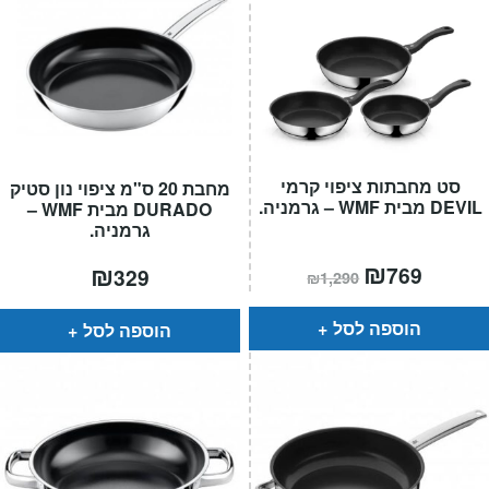
סט מחבתות ציפוי קרמי
מחבת 20 ס"מ ציפוי נון סטיק
DEVIL מבית WMF – גרמניה.
DURADO מבית WMF –
גרמניה.
המחיר
₪
המחיר
₪
769
329
₪
1,290
הנוכחי
המקורי
הוא:
היה:
₪1,290.
₪769.
הוספה לסל
הוספה לסל