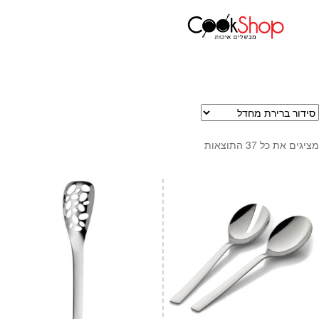
עמוד הבית
המותגים שלנו
WMF
ראשי
חנות
כלי בישול
סירים
מחבתות
מציגים את כל ⁦37⁩ התוצאות
כלי הגשה ואירוח
מוצרי חשמל למטבח
גאדג'טס וכלי מטבח
אחסון למטבח
סכינים
אפייה
קפה ותה
גיפט קארד
כלי בית