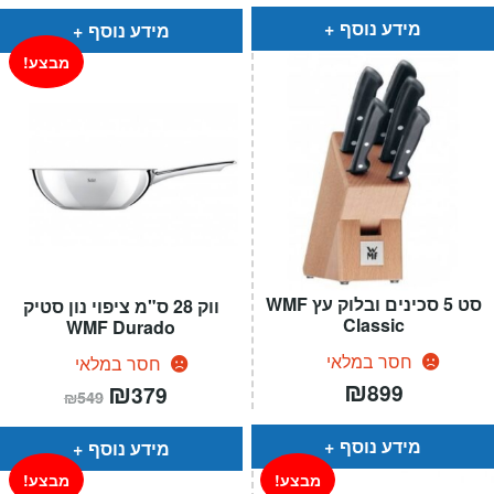
הוא:
היה:
₪199.
₪139.
מידע נוסף
מידע נוסף
מבצע!
סט 5 סכינים ובלוק עץ WMF
ווק 28 ס"מ ציפוי נון סטיק
Classic
WMF Durado
חסר במלאי
חסר במלאי
₪
המחיר
₪
המחיר
899
379
₪
549
הנוכחי
המקורי
הוא:
היה:
₪549.
₪379.
מידע נוסף
מידע נוסף
מבצע!
מבצע!