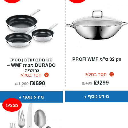
ווק 32 ס"מ PROFI WMF
סט מחבתות נון סטיק
DURADO מבית WMF –
גרמניה.
חסר במלאי
חסר במלאי
המחיר
₪
המחיר
המחיר
₪
המחיר
299
890
₪
499
₪
1,290
הנוכחי
המקורי
הנוכחי
המקורי
הוא:
היה:
הוא:
היה:
₪499.
₪299.
₪1,290.
₪890.
מידע נוסף
מידע נוסף
מבצע!