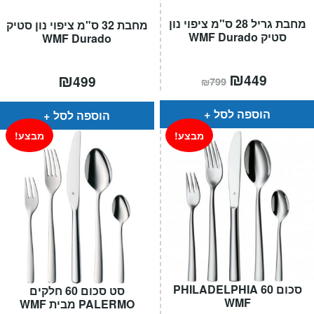
מחבת גריל 28 ס"מ ציפוי נון
מחבת 32 ס"מ ציפוי נון סטיק
סטיק WMF Durado
WMF Durado
המחיר
₪
המחיר
₪
449
499
₪
799
הנוכחי
המקורי
הוא:
היה:
₪799.
₪449.
הוספה לסל
הוספה לסל
מבצע!
מבצע!
סכום 60 PHILADELPHIA
סט סכום 60 חלקים
WMF
PALERMO מבית WMF