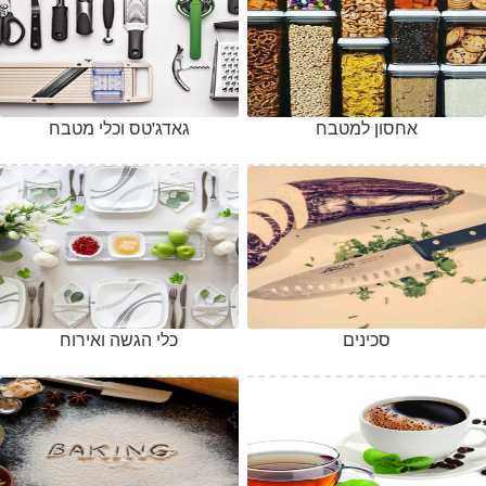
אחסון למטבח
גאדג'טס וכלי מטבח
סכינים
כלי הגשה ואירוח