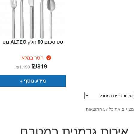
סט סכום 60 חלק ALTEO מט
חסר במלאי
המחיר
₪
המחיר
819
₪
1,190
הנוכחי
המקורי
הוא:
היה:
₪1,190.
₪819.
מידע נוסף
מציגים את כל ⁦37⁩ התוצאות
איכות גרמנית במטבח