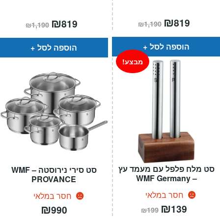
המחיר
₪
המחיר
המחיר
₪
המחיר
819
819
₪
1,190
₪
1,190
הנוכחי
המקורי
הנוכחי
המקורי
הוא:
היה:
הוא:
היה:
₪1,190.
₪819.
₪1,190.
₪819.
הוספה לסל
הוספה לסל
מבצע!
סט מלח פלפל עם מעמד עץ
סט סירי נירוסטה – WMF
– WMF Germany
PROVANCE
חסר במלאי
חסר במלאי
המחיר
₪
המחיר
₪
139
990
₪
199
הנוכחי
המקורי