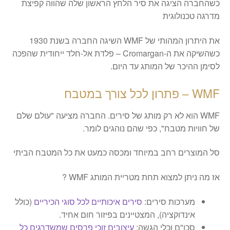
כשהחברה הציגה את סיר הלחץ הראשון שלה שהווה קפיצת
מדרגה טכנולוגית
את היתרון המהותי של WMF השיגה החברה בשנת 1930
כשהשיקה את ה-Cromargan – פלדת אל-חלד ייחודית שהפכה
לסימן ההיכר של המותג עד היום.
WMF – פתרון לכל צורך במטבח
​WMF הוא לא רק מותג של סירים. החברה מציעה "עולם שלם
של חוויות מטבח", כפי שהם נוהגים לומר.
סל המוצרים רחב במיוחד ומכסה כמעט את כל המטבח הביתי
אז מה ניתן למצוא תחת מטריית המותג WMF ?
​מערכות סירים:
סירים איכותיים לכל סוגי הכיריים
(כולל
אינדוקציה), המצטיינים בפיזור חום אחיד.
​סכו"ם וכלי הגשה:
עיצובים זוכי פרסים שמשדרגים כל