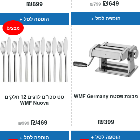
המחיר
₪
המחיר
₪
649
899
₪
799
הנוכחי
המקורי
הוא:
היה:
₪799.
₪649.
הוספה לסל
הוספה לסל
מבצע!
מכונת פסטה WMF Germany
סט סכו"ם לדגים 12 חלקים
WMF Nuova
₪
המחיר
₪
המחיר
399
469
₪
999
הנוכחי
המקורי
הוא:
היה:
₪999.
₪469.
הוספה לסל
הוספה לסל