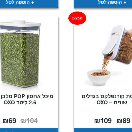
הוספה לסל
הוספה לסל
מבצע!
ת קורנפלקס בגדלים
מיכל אחסון POP
שונים – OXO
2.6 ליטר OXO
₪
69
₪
104
₪
109
₪
89
טווח
המחיר
המ
–
מחירים:
המקורי
הנ
היה:
הו
עד
₪104.
9.