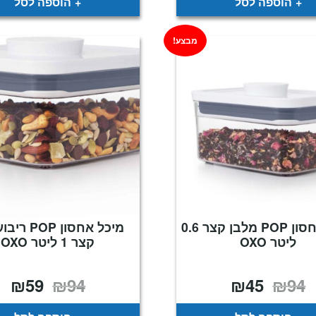
הוספה לסל
הוספה לסל
מבצע!
מיכל אחסון POP מלבן קצר 0.6
מיכל אחסון OP
ליטר OXO
קצר 1 ליטר OXO
₪
59
₪
94
₪
45
₪
94
המחיר
המחיר
המחיר
המח
המקורי
הנוכחי
המקורי
הנו
היה:
הוא:
היה:
הוא
59.
₪94.
₪45.
₪94.