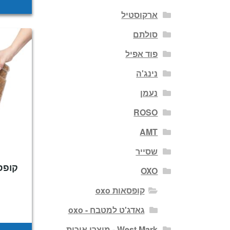
ארקוסטיל
סולתם
פוד אפיל
נינג'ה
נעמן
ROSO
AMT
שסייר
קופס
OXO
קופסאות oxo
גאדג'ט למטבח - oxo
West Mark - מוצרי איכות