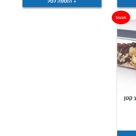
הוספה לסל
מבצע!
P ריבוע קטן
יר
כחי
:
₪