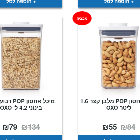
הוספה לסל
הוספה לסל
מבצע!
מיכל אחסון POP מלבן קצר 1.6
מיכל אחסון OP
ליטר OXO
בינוני 4.2 ל' OXO
₪
79
₪
134
₪
55
₪
84
המחיר
המחיר
המחיר
המ
המקורי
הנוכחי
המקורי
הנ
היה:
הוא:
היה:
הו
9.
₪134.
₪55.
₪84.