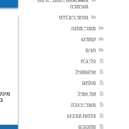
מגרמניה
מורפי ריצ'רדס
מוצרי מתנה
קמפינג
חגים
כלי בית
ארקוסטיל
סולתם
פוד אפיל
בינונ
מוצרי נינג'ה
צלחות קורנינג
מתכונים