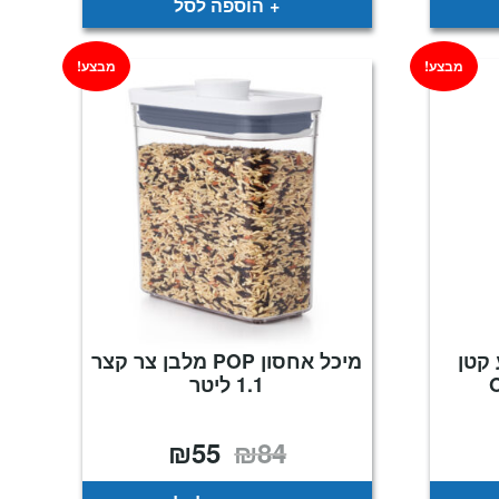
הוספה לסל
מבצע!
מבצע!
PO רבוע קטן
מיכל אחסון POP מלבן צר קצר
1.1 ליטר
₪
55
₪
84
חיר
המחיר
המחיר
וכחי
המקורי
הנוכחי
א:
היה:
הוא:
₪55.
₪84.
₪6