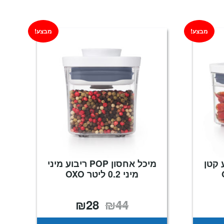
מבצע!
מבצע!
P ריבוע קטן
מיכל אחסון POP ריבוע מיני
מיני 0.2 ליטר OXO
₪
28
₪
44
יר
המחיר
המחיר
כחי
המקורי
הנוכחי
:
היה:
הוא:
₪28.
₪44.
₪