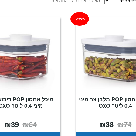
מציגים את כל ⁦17⁩ התוצאות
מבצע!
מיכל אחסון POP מלבן צר מיני
מיכל אחסון OP
0.4 ליטר OXO
מיני 0.4 ליטר OXO
₪
39
₪
64
₪
38
₪
74
המחיר
המחיר
המחיר
המח
המקורי
הנוכחי
המקורי
הנו
היה:
הוא:
היה:
הוא
39.
₪64.
₪38.
₪74.