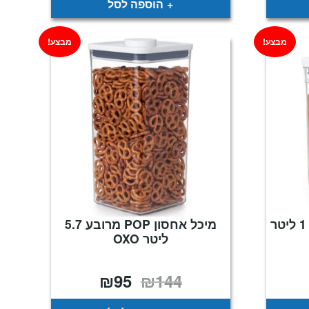
הוספה לסל
מבצע!
מבצע!
מיכל אחסון POP מרובע 1 ליטר
מיכל אחסון POP מרובע 5.7
ליטר OXO
₪
95
₪
144
יר
המחיר
המחיר
כחי
המקורי
הנוכחי
:
היה:
הוא:
₪95.
₪144.
₪