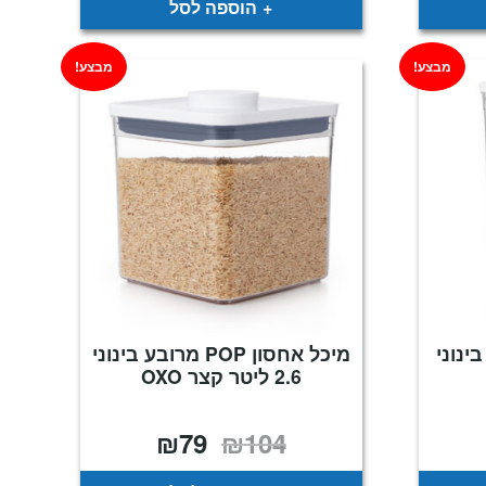
הוספה לסל
מבצע!
מבצע!
 מלבן בינוני
מיכל אחסון POP מרובע בינוני
2.6 ליטר קצר OXO
₪
79
₪
104
חיר
המחיר
המחיר
וכחי
המקורי
הנוכחי
א:
היה:
הוא:
₪79.
₪104.
₪6