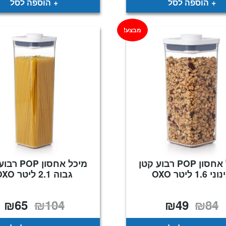
הוספה לסל
הוספה לסל
מבצע!
מיכל אחסון POP רבוע קטן
מיכל אחסון P
י 1.6 ליטר OXO
גבוה 2.1 ליטר OXO
₪
65
₪
104
₪
49
₪
84
המחיר
המחיר
המחיר
המ
המקורי
הנוכחי
המקורי
הנ
היה:
הוא:
היה:
הו
5.
₪104.
₪49.
₪84.