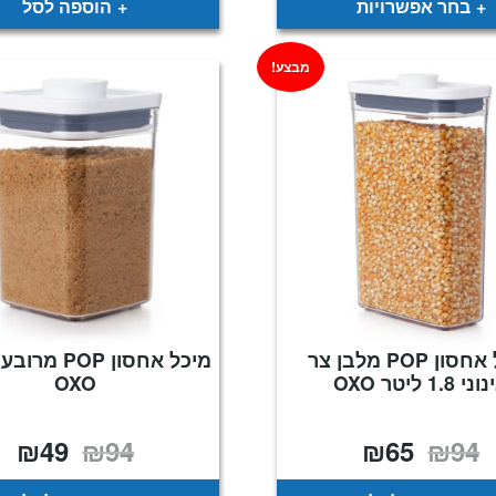
בחר אפשרויות
הוספה לסל
מבצע!
מיכל אחסון POP מלבן צר
י 1.8 ליטר OXO
OXO
₪
49
₪
94
₪
65
₪
94
המחיר
המחיר
המחיר
המח
המקורי
הנוכחי
המקורי
הנו
היה:
הוא:
היה:
הוא
49.
₪94.
₪65.
₪94.