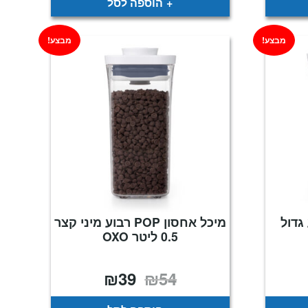
הוספה לסל
מבצע!
מבצע!
P רבוע גדול
מיכל אחסון POP רבוע מיני קצר
0.5 ליטר OXO
₪
39
₪
54
חיר
המחיר
המחיר
וכחי
המקורי
הנוכחי
א:
היה:
הוא:
₪39.
₪54.
₪7