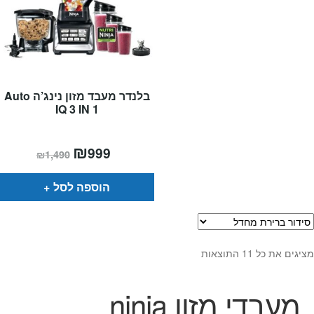
בלנדר מעבד מזון נינג’ה Auto
IQ 3 IN 1
המחיר
₪
המחיר
999
₪
1,490
הנוכחי
המקורי
הוא:
היה:
₪1,490.
₪999.
הוספה לסל
מציגים את כל ⁦11⁩ התוצאות
מעבדי מזון ninja