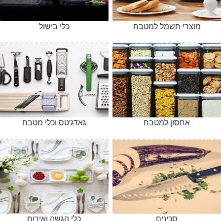
מוצרי חשמל למטבח
כלי בישול
אחסון למטבח
גאדג'טס וכלי מטבח
סכינים
כלי הגשה ואירוח