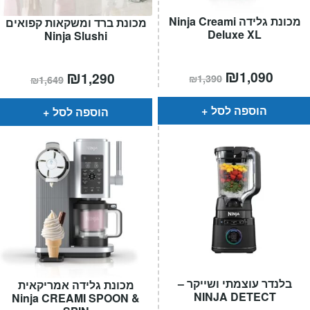
המותגים שלנו
מכונת גלידה Ninja Creami
מכונת ברד ומשקאות קפואים
חגים
Deluxe XL
Ninja Slushi
מתנות לחנוכת בית
מתנות למטבח
מחיר
₪
המחיר
המחיר
₪
המחיר
1,090
1,290
₪
1,390
₪
1,649
הנוכחי
המקורי
הנוכחי
המקורי
מתכונים שלכם
הוא:
היה:
הוא:
היה:
מאמרים
₪1,390.
₪1,649.
₪1,290.
הוספה לסל
הוספה לסל
עגלת קניות
תשלום
בלנדר עוצמתי ושייקר –
מכונת גלידה אמריקאית
NINJA DETECT
Ninja CREAMI SPOON &