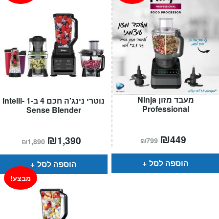
מעבד מזון Ninja
נוטרי נינג'ה חכם 4 ב-1 Intelli-
Professional
Sense Blender
המחיר
₪
המחיר
המחיר
₪
המחיר
449
1,390
₪
799
₪
1,890
הנוכחי
המקורי
הנוכחי
המקורי
הוא:
היה:
הוא:
היה:
₪799.
₪449.
₪1,890.
₪1,390.
הוספה לסל
הוספה לסל
מבצע!