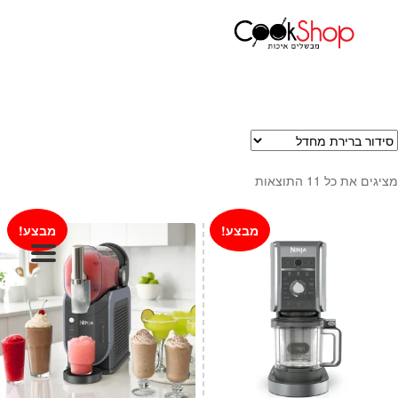
עמוד הבית
המותגים שלנו
נינג'ה
מעבדי מזון ninja
ראשי
חנות
כלי בישול
סירים
מחבתות
מציגים את כל ⁦11⁩ התוצאות
כלי הגשה ואירוח
מוצרי חשמל למטבח
מבצע!
מבצע!
גאדג'טס וכלי מטבח
אחסון למטבח
סכינים
אפייה
קפה ותה
גיפט קארד
כלי בית