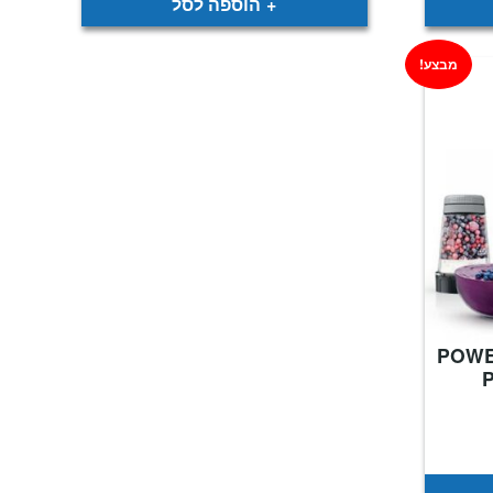
הוספה לסל
מבצע!
בלנדר עוצמתי POWER
מחיר
נוכחי
וא:
₪699