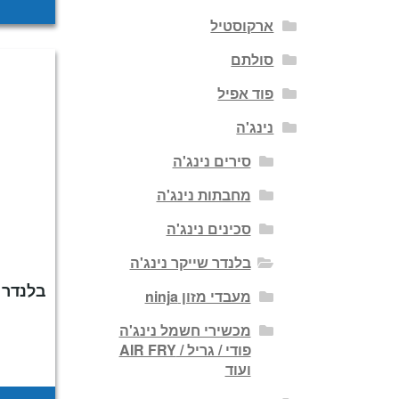
ארקוסטיל
סולתם
פוד אפיל
נינג'ה
סירים נינג'ה
מחבתות נינג'ה
סכינים נינג'ה
בלנדר שייקר נינג'ה
מעבדי מזון ninja
מכשירי חשמל נינג'ה
פודי / גריל / AIR FRY
ועוד