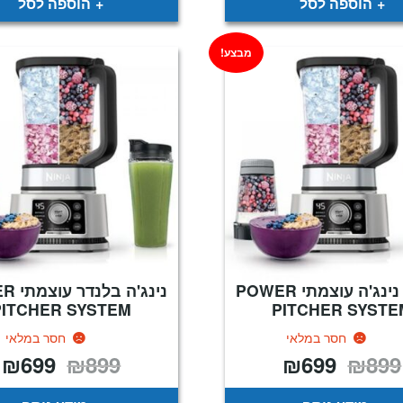
הוספה לסל
הוספה לסל
מבצע!
בלנדר נינג'ה עוצמתי POWER
נינג'ה 
PITCHER SYSTEM
PITCHER SYSTE
חסר במלאי
חסר במלאי
₪
699
₪
899
₪
699
₪
899
המחיר
המחיר
המחיר
ה
המקורי
הנוכחי
המקורי
ה
היה:
הוא:
היה:
ה
.
₪899.
₪699.
₪899.