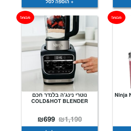
הוספה לסל
מבצע!
מבצע!
לנדר Ninja Nutri-
נוטרי נינג’ה בלנדר חכם
COLD&HOT BLENDER
₪
699
₪
1,190
מחיר
המחיר
המחיר
נוכחי
המקורי
הנוכחי
וא:
היה:
הוא:
₪699.
₪1,190.
₪349