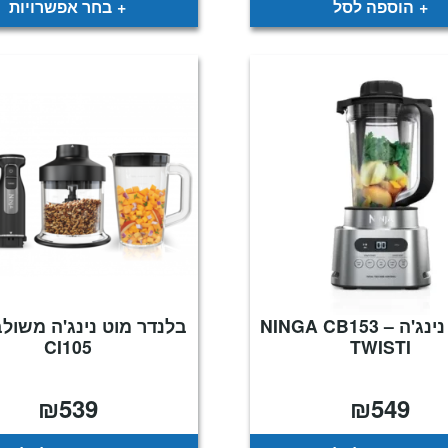
הוספה לסל
בחר אפשרויות
בלנדר נינג'ה NINGA CB153 –
בלנדר מוט נינג'ה משולב
CI105
TWISTI
₪
539
₪
549