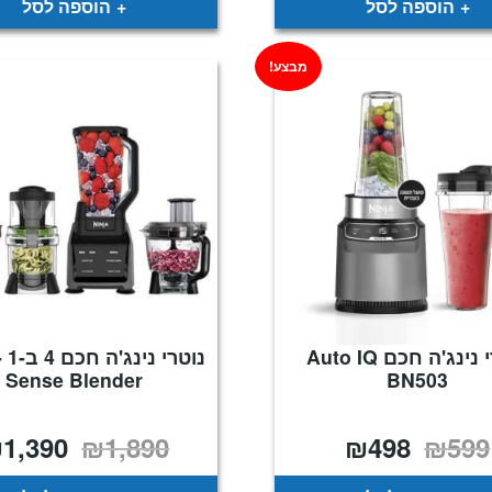
הוספה לסל
הוספה לסל
מבצע!
נוטרי נינג'ה חכם Auto IQ
נו
Sense Blender
BN503
₪
1,390
₪
1,890
₪
498
₪
599
המחיר
המחיר
המחיר
המקורי
הנוכחי
המקורי
היה:
הוא:
היה:
₪1,890.
₪498.
₪599.