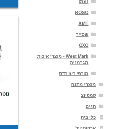
נעמן
ROSO
AMT
שסייר
OXO
West Mark - מוצרי איכות
מגרמניה
מורפי ריצ'רדס
מוצרי מתנה
קמפינג
חגים
כלי בית
ארקוסטיל