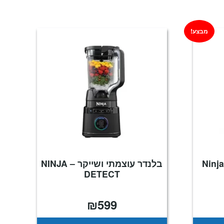
מבצע!
שייקר אלחוטי נינג'ה – Ninja
בלנדר עוצמתי ושייקר – NINJA
DETECT
₪
599
מחיר
נוכחי
וא:
₪325