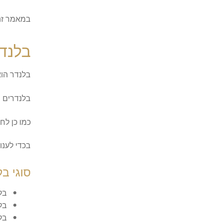
במאמר זה 
בלנדר
בלנדר הוא
בלנדרים של חברת ninja ידועים בטיבם ובעלי יכול
כמו כן לח
בכדי לענו
סוגי בל
בלנד
בל
בל