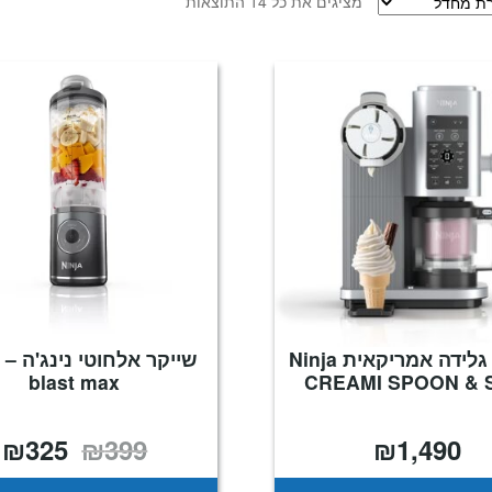
מציגים את כל ⁦14⁩ התוצאות
מכונת גלידה אמריקאית Ninja
blast max
CREAMI SPOON & 
₪
325
₪
399
₪
1,490
המחיר
ה
המקורי
ה
היה:
ה
.
₪399.