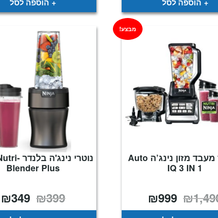
הוספה לסל
הוספה לסל
מבצע!
בלנדר מעבד מזון נינג’ה Auto
נוטרי נינג'ה ב
Blender Plus
IQ 3 IN 1
₪
349
₪
399
₪
999
₪
1,49
המחיר
המחיר
המחיר
ה
המקורי
הנוכחי
המקורי
ה
היה:
הוא:
היה:
ה
.
₪399.
₪999.
₪1,490.