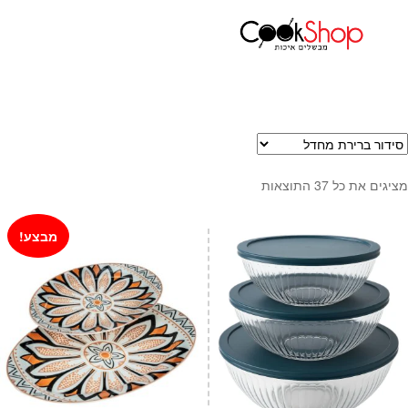
עמוד הבית
כלי הגשה ואירוח
קערות
קערות הגשה ונוי
ראשי
חנות
כלי בישול
סירים
מחבתות
מציגים את כל ⁦37⁩ התוצאות
כלי הגשה ואירוח
מוצרי חשמל למטבח
מבצע!
גאדג'טס וכלי מטבח
אחסון למטבח
סכינים
אפייה
קפה ותה
גיפט קארד
כלי בית