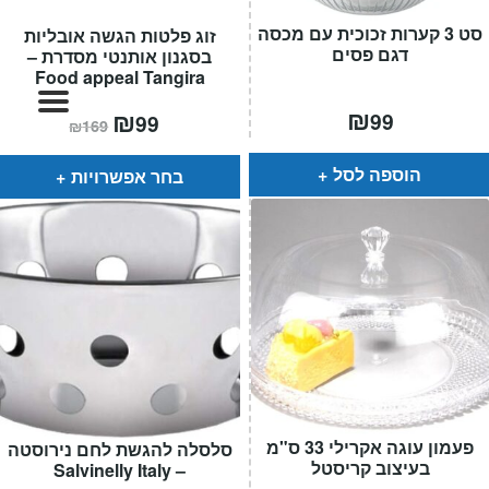
המותגים שלנו
סט 3 קערות זכוכית עם מכסה
זוג פלטות הגשה אובליות
חגים
דגם פסים
בסגנון אותנטי מסדרת –
מתנות לחנוכת בית
Food appeal Tangira
מתנות למטבח
₪
המחיר
₪
המחיר
99
99
₪
169
הנוכחי
המקורי
מתכונים שלכם
הוא:
היה:
מאמרים
₪169.
₪99.
הוספה לסל
בחר אפשרויות
עגלת קניות
תשלום
פעמון עוגה אקרילי 33 ס"מ
סלסלה להגשת לחם נירוסטה
בעיצוב קריסטל
– Salvinelly Italy