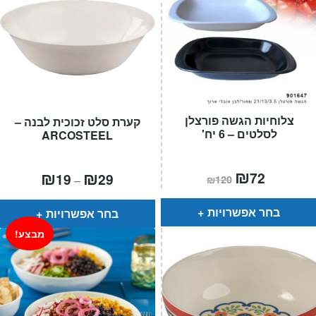
צלוחיות הגשה פורצלן
קערת סלט זכוכית לבנה –
לסלטים – 6 יח'
ARCOSTEEL
המחיר
₪
המחיר
טווח
₪
₪
72
19
29
–
₪
120
הנוכחי
המקורי
מחירים:
הוא:
היה:
₪120.
₪72.
עד
בחר אפשרויות
בחר אפשרויות
מבצע!