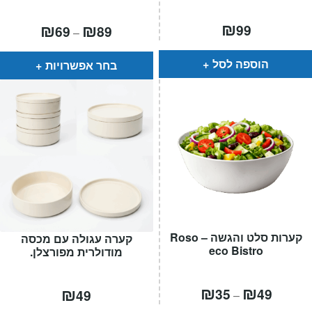
₪
טווח
₪
₪
99
69
89
–
מחירים:
עד
הוספה לסל
בחר אפשרויות
קערות סלט והגשה – Roso
קערה עגולה עם מכסה
eco Bistro
מודולרית מפורצלן.
טווח
₪
₪
₪
35
49
49
–
מחירים: