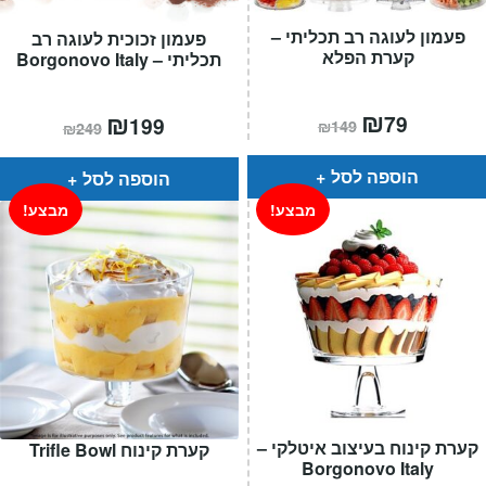
פעמון לעוגה רב תכליתי –
פעמון זכוכית לעוגה רב
קערת הפלא
תכליתי – Borgonovo Italy
המחיר
₪
המחיר
המחיר
₪
המחיר
79
199
₪
149
₪
249
הנוכחי
המקורי
הנוכחי
המקורי
הוא:
היה:
הוא:
היה:
₪149.
₪79.
₪249.
₪199.
הוספה לסל
הוספה לסל
מבצע!
מבצע!
קערת קינוח בעיצוב איטלקי –
קערת קינוח Trifle Bowl
Borgonovo Italy