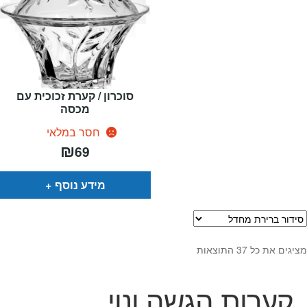
סוכרון / קערת זכוכית עם
מכסה
חסר במלאי
₪
69
מידע נוסף
מציגים את כל ⁦37⁩ התוצאות
קערות הגשה ונוי