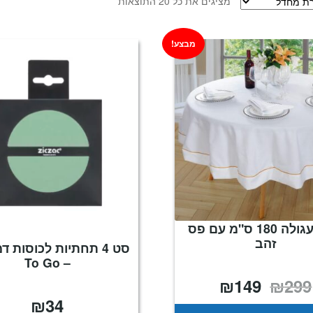
מציגים את כל ⁦20⁩ התוצאות
מבצע!
מפה עגולה 180 ס"מ עם פס
זהב
סט 4 תחתיות לכוסות דמ
– To Go
₪
149
₪
299
המחיר
המחיר
המקורי
הנוכחי
₪
34
היה:
הוא:
₪149.
₪299.